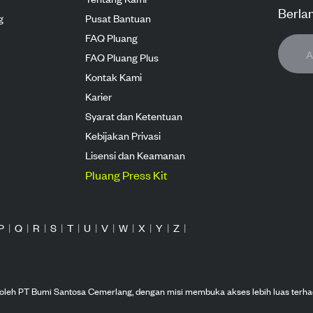
Berla
g
Pusat Bantuan
FAQ Pluang
FAQ Pluang Plus
Kontak Kami
Karier
Syarat dan Ketentuan
Kebijakan Privasi
Lisensi dan Keamanan
Pluang Press Kit
P
|
Q
|
R
|
S
|
T
|
U
|
V
|
W
|
X
|
Y
|
Z
|
n oleh PT Bumi Santosa Cemerlang, dengan misi membuka akses lebih luas terha