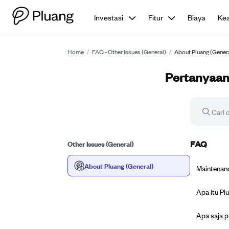
Investasi
Fitur
Biaya
Ke
Home
/
FAQ - Other Issues (General)
/
About Pluang (Gener
Pertanyaan 
Other Issues (General)
FAQ
About Pluang (General)
Maintenanc
Apa itu Pl
Apa saja p