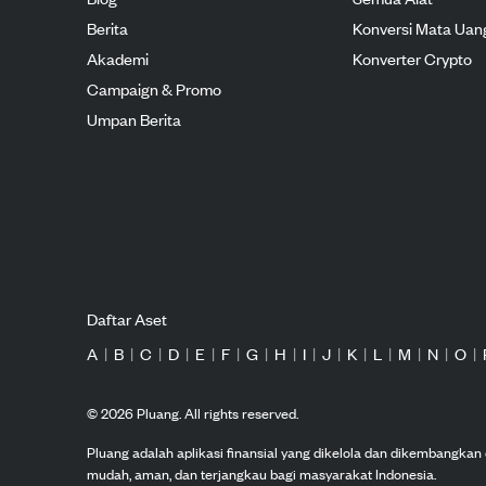
Berita
Konversi Mata Uan
Akademi
Konverter Crypto
Campaign & Promo
Umpan Berita
Daftar Aset
A
|
B
|
C
|
D
|
E
|
F
|
G
|
H
|
I
|
J
|
K
|
L
|
M
|
N
|
O
|
©
2026
Pluang. All rights reserved.
Pluang adalah aplikasi finansial yang dikelola dan dikembangka
mudah, aman, dan terjangkau bagi masyarakat Indonesia.