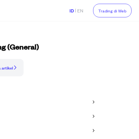
|
ID
EN
Trading di Web
ng (General)
 artikel