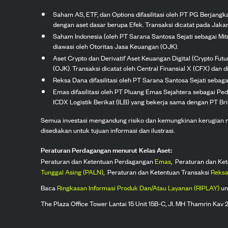
Saham AS, ETF, dan Options difasilitasi oleh PT PG Berjang
dengan aset dasar berupa Efek. Transaksi dicatat pada Jakar
Saham Indonesia (oleh PT Sarana Santosa Sejati sebagai Mi
diawasi oleh Otoritas Jasa Keuangan (OJK).
Aset Crypto dan Derivatif Aset Keuangan Digital (Crypto Fut
(OJK). Transaksi dicatat oleh Central Finansial X (CFX) dan di
Reksa Dana difasilitasi oleh PT Sarana Santosa Sejati seba
Emas difasilitasi oleh PT Pluang Emas Sejahtera sebagai Pe
ICDX Logistik Berikat (ILB) yang bekerja sama dengan PT Brink
Semua investasi mengandung risiko dan kemungkinan kerugian nilai
disediakan untuk tujuan informasi dan ilustrasi.
Peraturan Perdagangan menurut Kelas Aset:
Peraturan dan Ketentuan Perdagangan
Emas
,
Peraturan dan Ke
Tunggal Asing (PALN)
,
Peraturan dan Ketentuan Transaksi
Reksa
Baca
Ringkasan Informasi Produk Dan/Atau Layanan (RIPLAY)
un
The Plaza Office Tower Lantai 15 Unit 15B-C, Jl. MH Thamrin Kav