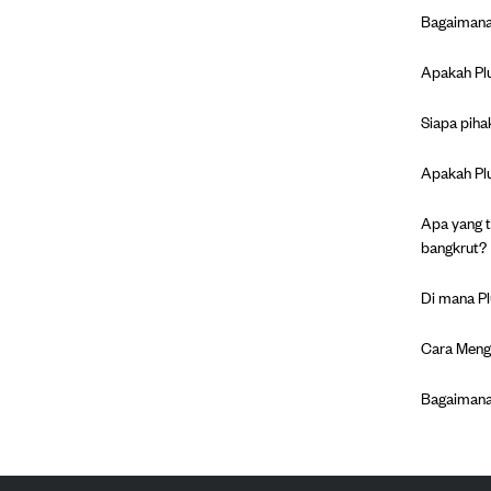
Bagaimana 
Apakah Plu
Siapa piha
Apakah Plu
Apa yang t
bangkrut?
Di mana P
Cara Meng
Bagaimana 