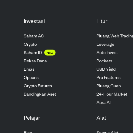
Investasi
Fitur
Saham AS
Pluang Web Tradin
Crypto
Leverage
Saham ID
Auto Invest
New
Reksa Dana
Pockets
Emas
USD Yield
Options
Pro Features
Crypto Futures
Pluang Cuan
Bandingkan Aset
24-Hour Market
Aura AI
Pelajari
Alat
Blog
Semua Alat