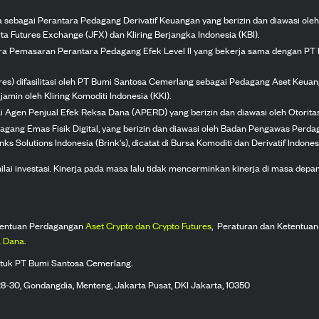
ka sebagai Perantara Pedagang Derivatif Keuangan yang berizin dan diawasi ole
ta Futures Exchange (JFX) dan Kliring Berjangka Indonesia (KBI).
tra Pemasaran Perantara Pedagang Efek Level II yang bekerja sama dengan PT 
ures) difasilitasi oleh PT Bumi Santosa Cemerlang sebagai Pedagang Aset Keuan
jamin oleh Kliring Komoditi Indonesia (KKI).
gai Agen Penjual Efek Reksa Dana (APERD) yang berizin dan diawasi oleh Otorit
dagang Emas Fisik Digital, yang berizin dan diawasi oleh Badan Pengawas Perd
s Solutions Indonesia (Brink's), dicatat di Bursa Komoditi dan Derivatif Indones
 investasi. Kinerja pada masa lalu tidak mencerminkan kinerja di masa depan. K
tentuan Perdagangan
Aset Crypto dan Crypto Futures
,
Peraturan dan Ketentuan
 Dana
.
tuk PT Bumi Santosa Cemerlang.
 28-30, Gondangdia, Menteng, Jakarta Pusat, DKI Jakarta, 10350