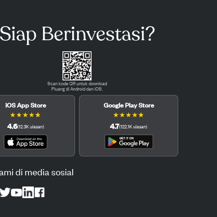
Siap Berinvestasi?
Scan kode QR untuk download
Pluang di Android dan iOS.
iOS App Store
Google Play Store
★
★
★
★
★
★
★
★
★
★
4.6
4.7
(
12.3K
ulasan
)
(
122.1K
ulasan
)
kami di media sosial