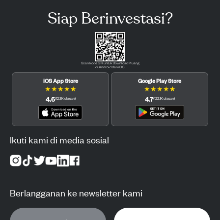
Siap Berinvestasi?
Scan kode QR untuk download Pluang
di Android dan iOS.
iOS App Store
Google Play Store
★
★
★
★
★
★
★
★
★
★
4.6
4.7
(
12.3K
ulasan
)
(
122.1K
ulasan
)
Ikuti kami di media sosial
Berlangganan ke newsletter kami