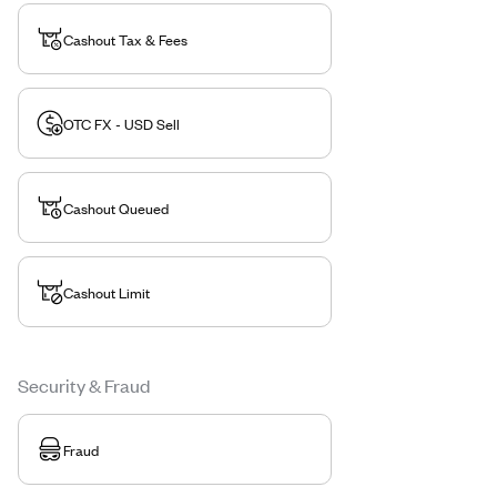
Cashout Tax & Fees
OTC FX - USD Sell
Cashout Queued
Cashout Limit
Security & Fraud
Fraud