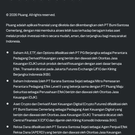
©
2026
Pluang. All rights reserved.
Pluang adalah aplikasi finansial yang dikelola dan dikembangkan oleh PT Bumi Santosa
Cemerlang, dengan misi membuka akses lebih luas terhadap beragam kelas aset
melalui produk investasi mikro secara mudah, aman, dan terjangkau bagi masyarakat
Indonesia.
Saham AS, ETF, dan Options difasilitasi oleh PT PG Berjangka sebagai Perantara
Pedagang Derivatif Keuangan yang berizin dan diawasi oleh Otoritas Jasa
Keuangan (OJK) untuk produk derivatif keuangan dengan aset dasar berupa
Efek. Transaksi dicatat pada Jakarta Futures Exchange (JFX) dan Kliring
Berjangka Indonesia (KBI).
Saham Indonesia (oleh PT Sarana Santosa Sejati sebagai Mitra Pemasaran
Perantara Pedagang Efek Level II yang bekerja sama dengan PT Pluang Maju
Sekuritas sebagai Perusahaan Efek) berizin dan diawasi oleh Otoritas Jasa
Keuangan (OJK).
Aset Crypto dan Derivatif Aset Keuangan Digital (Crypto Futures) difasilitasi oleh
PT Bumi Santosa Cemerlang sebagai Pedagang Aset Keuangan Digital yang
berizin dan diawasi oleh Otoritas Jasa Keuangan (OJK). Transaksi dicatat oleh
Central Finansial X (CFX) dan dijamin oleh Kliring Komoditi Indonesia (KKI).
Reksa Dana difasilitasi oleh PT Sarana Santosa Sejati sebagai Agen Penjual Efek
Reksa Dana (APERD) yang berizin dan diawasi oleh Otoritas Jasa Keuangan