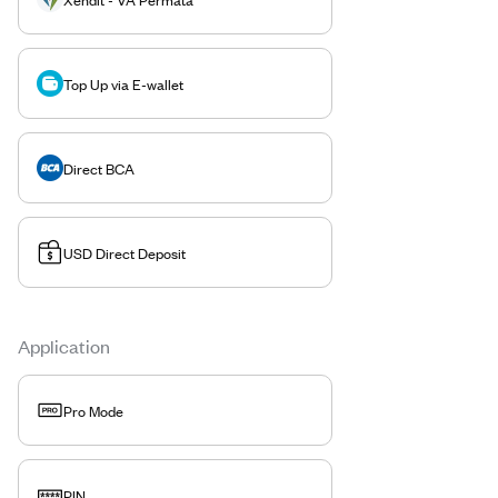
Top Up via E-wallet
Direct BCA
USD Direct Deposit
Application
Pro Mode
PIN