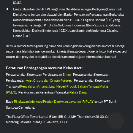
(OJK).
Emas difasilitasi oleh PT Pluang Emas Sejahtera sebagai Pedagang Emas Fisik
Digital, yang berizin dan diawasi oleh Badan Pengawas Perdagangan Berjangka
Komoditi (Bappebti). Emas disimpan oleh PT ICDX Logistik Berikat (ILB) yang
bekerja sama dengan PT Brinks Solutions Indonesia (Brink's), dicatat di Bursa
Komoditi dan Derivatif Indonesia (ICDX), dan dijamin oleh Indonesia Clearing
House (ICH).
Semua investasi mengandung risiko dan kemungkinan kerugian nilai investasi. Kinerja
pada masa lalu tidak mencerminkan kinerja di masa depan. Kinerja historikal, expected
return, dan proyeksi probabilitas disediakan untuk tujuan informasi dan ilustrasi.
Peraturan Perdagangan menurut Kelas Aset:
Peraturan dan Ketentuan Perdagangan
Emas
,
Peraturan dan Ketentuan
Perdagangan
Aset Crypto dan Crypto Futures
,
Peraturan dan Ketentuan
Transaksi
Penyaluran Amanat Luar Negeri Produk Saham Tunggal Asing
(PALN)
,
Peraturan dan Ketentuan Transaksi
Reksa Dana
.
Baca
Ringkasan Informasi Produk Dan/Atau Layanan (RIPLAY)
untuk PT Bumi
Santosa Cemerlang.
The Plaza Office Tower Lantai 15 Unit 15B-C, Jl. MH Thamrin Kav 28-30, Gondangdia,
Menteng, Jakarta Pusat, DKI Jakarta, 10350