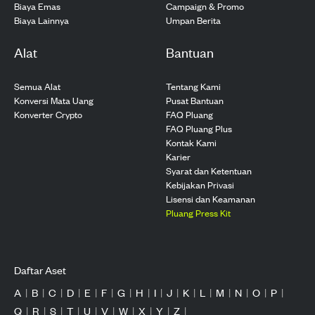
Biaya Emas
Campaign & Promo
Biaya Lainnya
Umpan Berita
Alat
Bantuan
Semua Alat
Tentang Kami
Konversi Mata Uang
Pusat Bantuan
Konverter Crypto
FAQ Pluang
FAQ Pluang Plus
Kontak Kami
Karier
Syarat dan Ketentuan
Kebijakan Privasi
Lisensi dan Keamanan
Pluang Press Kit
Daftar Aset
A
|
B
|
C
|
D
|
E
|
F
|
G
|
H
|
I
|
J
|
K
|
L
|
M
|
N
|
O
|
P
|
Q
|
R
|
S
|
T
|
U
|
V
|
W
|
X
|
Y
|
Z
|