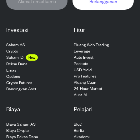
Berlangganan
Investasi
Fitur
Saham AS
Pluang Web Trading
Crypto
Leverage
Saham ID
Auto Invest
New
Pockets
Reksa Dana
USD Yield
Emas
Pro Features
Options
Pluang Cuan
Crypto Futures
24-Hour Market
Bandingkan Aset
Aura AI
Biaya
Pelajari
Biaya Saham AS
Blog
Biaya Crypto
Berita
Biaya Reksa Dana
Akademi