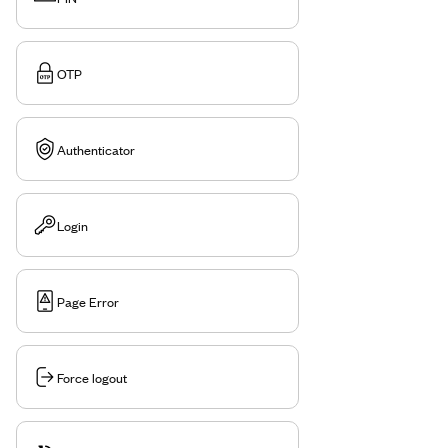
OTP
Authenticator
Login
Page Error
Force logout