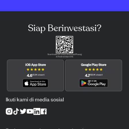
Siap Berinvestasi?
Scan kode QR untuk download Pluang
di Android dan iOS.
iOS App Store
Google Play Store
★
★
★
★
★
★
★
★
★
★
4.6
4.7
(
12.3K
ulasan
)
(
122.1K
ulasan
)
Ikuti kami di media sosial