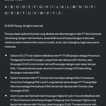
A
|
B
|
C
|
D
|
E
|
F
|
G
|
H
|
I
|
J
|
K
|
L
|
M
|
N
|
O
|
P
|
Q
|
R
|
S
|
T
|
U
|
V
|
W
|
X
|
Y
|
Z
|
©
2026
Pluang. All rights reserved.
Pluang adalah aplikasi finansial yang dikelola dan dikembangkan oleh PT Bumi Santosa
Cemerlang, dengan misi membuka akses lebih luas terhadap beragam kelas aset
melalui produk investasi mikro secara mudah, aman, dan terjangkau bagi masyarakat
Indonesia.
Saham AS, ETF, dan Options difasilitasi oleh PT PG Berjangka sebagai Perantara
Pedagang Derivatif Keuangan yang berizin dan diawasi oleh Otoritas Jasa
Keuangan (OJK) untuk produk derivatif keuangan dengan aset dasar berupa
Efek. Transaksi dicatat pada Jakarta Futures Exchange (JFX) dan Kliring
Berjangka Indonesia (KBI).
Saham Indonesia (oleh PT Sarana Santosa Sejati sebagai Mitra Pemasaran
Perantara Pedagang Efek Level II yang bekerja sama dengan PT Pluang Maju
Sekuritas sebagai Perusahaan Efek) berizin dan diawasi oleh Otoritas Jasa
Keuangan (OJK).
Aset Crypto dan Derivatif Aset Keuangan Digital (Crypto Futures) difasilitasi oleh
PT Bumi Santosa Cemerlang sebagai Pedagang Aset Keuangan Digital yang
berizin dan diawasi oleh Otoritas Jasa Keuangan (OJK). Transaksi dicatat oleh