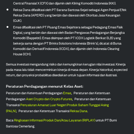
Central Finansial X (CFX) dan dijamin oleh Kliring Komoditi Indonesia (KKI).
Reksa Dana difasilitasi oleh PT Sarana Santosa Sejati sebagai Agen Penjual Efek
Reksa Dana (APERD) yang berizin dan diawasi oleh Otoritas Jasa Keuangan
(OJK).
Emas difasilitasi oleh PT Pluang Emas Sejahtera sebagai Pedagang Emas Fisik
Digital, yang berizin dan diawasi oleh Badan Pengawas Perdagangan Berjangka
Komoditi (Bappebti). Emas disimpan oleh PT ICDX Logistik Berikat (ILB) yang
bekerja sama dengan PT Brinks Solutions Indonesia (Brink's), dicatat di Bursa
Komoditi dan Derivatif Indonesia (ICDX), dan dijamin oleh Indonesia Clearing
House (ICH).
Semua investasi mengandung risiko dan kemungkinan kerugian nilai investasi. Kinerja
pada masa lalu tidak mencerminkan kinerja di masa depan. Kinerja historikal, expected
return, dan proyeksi probabilitas disediakan untuk tujuan informasi dan ilustrasi.
Peraturan Perdagangan menurut Kelas Aset:
Peraturan dan Ketentuan Perdagangan
Emas
,
Peraturan dan Ketentuan
Perdagangan
Aset Crypto dan Crypto Futures
,
Peraturan dan Ketentuan
Transaksi
Penyaluran Amanat Luar Negeri Produk Saham Tunggal Asing
(PALN)
,
Peraturan dan Ketentuan Transaksi
Reksa Dana
.
Baca
Ringkasan Informasi Produk Dan/Atau Layanan (RIPLAY)
untuk PT Bumi
Santosa Cemerlang.