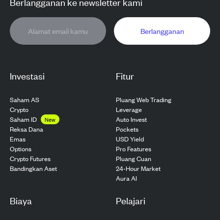
Berlangganan ke newsletter kami
Berlangganan
Investasi
Fitur
Saham AS
Pluang Web Trading
Crypto
Leverage
Saham ID
Auto Invest
New
Pockets
Reksa Dana
USD Yield
Emas
Pro Features
Options
Pluang Cuan
Crypto Futures
24-Hour Market
Bandingkan Aset
Aura AI
Biaya
Pelajari