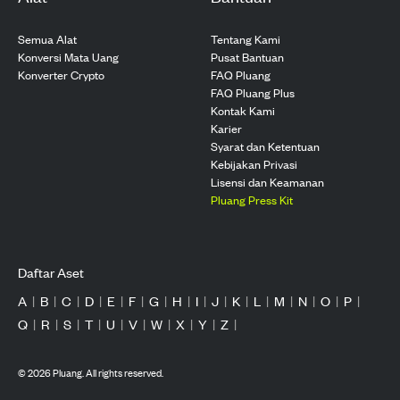
Semua Alat
Tentang Kami
Konversi Mata Uang
Pusat Bantuan
Konverter Crypto
FAQ Pluang
FAQ Pluang Plus
Kontak Kami
Karier
Syarat dan Ketentuan
Kebijakan Privasi
Lisensi dan Keamanan
Pluang Press Kit
Daftar Aset
A
|
B
|
C
|
D
|
E
|
F
|
G
|
H
|
I
|
J
|
K
|
L
|
M
|
N
|
O
|
P
|
Q
|
R
|
S
|
T
|
U
|
V
|
W
|
X
|
Y
|
Z
|
©
2026
Pluang. All rights reserved.