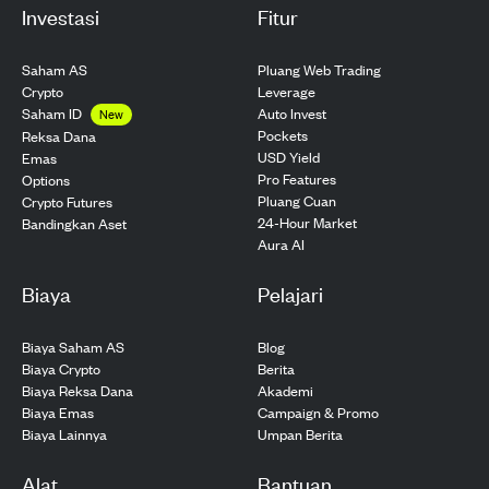
Investasi
Fitur
Saham AS
Pluang Web Trading
Crypto
Leverage
Saham ID
Auto Invest
New
Pockets
Reksa Dana
USD Yield
Emas
Pro Features
Options
Pluang Cuan
Crypto Futures
24-Hour Market
Bandingkan Aset
Aura AI
Biaya
Pelajari
Biaya Saham AS
Blog
Biaya Crypto
Berita
Biaya Reksa Dana
Akademi
Biaya Emas
Campaign & Promo
Biaya Lainnya
Umpan Berita
Alat
Bantuan