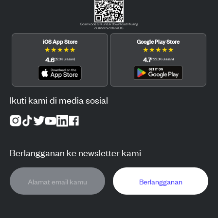
Scan kode QR untuk download Pluang
di Android dan iOS.
iOS App Store
Google Play Store
★
★
★
★
★
★
★
★
★
★
4.6
4.7
(
12.3K
ulasan
)
(
122.3K
ulasan
)
Ikuti kami di media sosial
Berlangganan ke newsletter kami
Berlangganan