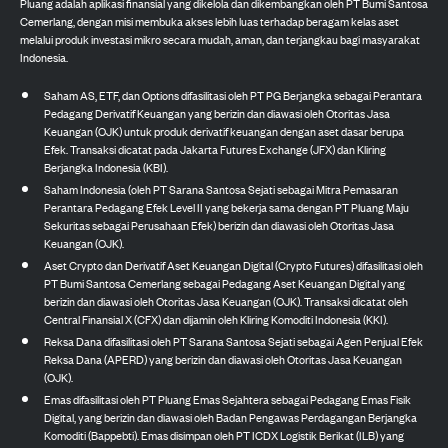
Pluang adalah aplikasi finansial yang dikelola dan dikembangkan oleh PT Bumi Santosa
Cemerlang, dengan misi membuka akses lebih luas terhadap beragam kelas aset
melalui produk investasi mikro secara mudah, aman, dan terjangkau bagi masyarakat
Indonesia.
Saham AS, ETF, dan Options difasilitasi oleh PT PG Berjangka sebagai Perantara
Pedagang Derivatif Keuangan yang berizin dan diawasi oleh Otoritas Jasa
Keuangan (OJK) untuk produk derivatif keuangan dengan aset dasar berupa
Efek. Transaksi dicatat pada Jakarta Futures Exchange (JFX) dan Kliring
Berjangka Indonesia (KBI).
Saham Indonesia (oleh PT Sarana Santosa Sejati sebagai Mitra Pemasaran
Perantara Pedagang Efek Level II yang bekerja sama dengan PT Pluang Maju
Sekuritas sebagai Perusahaan Efek) berizin dan diawasi oleh Otoritas Jasa
Keuangan (OJK).
Aset Crypto dan Derivatif Aset Keuangan Digital (Crypto Futures) difasilitasi oleh
PT Bumi Santosa Cemerlang sebagai Pedagang Aset Keuangan Digital yang
berizin dan diawasi oleh Otoritas Jasa Keuangan (OJK). Transaksi dicatat oleh
Central Finansial X (CFX) dan dijamin oleh Kliring Komoditi Indonesia (KKI).
Reksa Dana difasilitasi oleh PT Sarana Santosa Sejati sebagai Agen Penjual Efek
Reksa Dana (APERD) yang berizin dan diawasi oleh Otoritas Jasa Keuangan
(OJK).
Emas difasilitasi oleh PT Pluang Emas Sejahtera sebagai Pedagang Emas Fisik
Digital, yang berizin dan diawasi oleh Badan Pengawas Perdagangan Berjangka
Komoditi (Bappebti). Emas disimpan oleh PT ICDX Logistik Berikat (ILB) yang