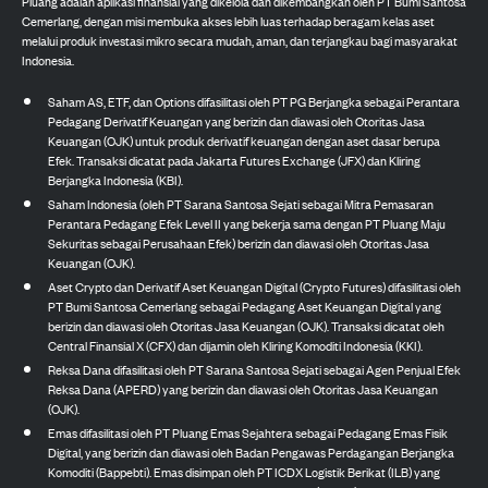
Pluang adalah aplikasi finansial yang dikelola dan dikembangkan oleh PT Bumi Santosa
Cemerlang, dengan misi membuka akses lebih luas terhadap beragam kelas aset
melalui produk investasi mikro secara mudah, aman, dan terjangkau bagi masyarakat
Indonesia.
Saham AS, ETF, dan Options difasilitasi oleh PT PG Berjangka sebagai Perantara
Pedagang Derivatif Keuangan yang berizin dan diawasi oleh Otoritas Jasa
Keuangan (OJK) untuk produk derivatif keuangan dengan aset dasar berupa
Efek. Transaksi dicatat pada Jakarta Futures Exchange (JFX) dan Kliring
Berjangka Indonesia (KBI).
Saham Indonesia (oleh PT Sarana Santosa Sejati sebagai Mitra Pemasaran
Perantara Pedagang Efek Level II yang bekerja sama dengan PT Pluang Maju
Sekuritas sebagai Perusahaan Efek) berizin dan diawasi oleh Otoritas Jasa
Keuangan (OJK).
Aset Crypto dan Derivatif Aset Keuangan Digital (Crypto Futures) difasilitasi oleh
PT Bumi Santosa Cemerlang sebagai Pedagang Aset Keuangan Digital yang
berizin dan diawasi oleh Otoritas Jasa Keuangan (OJK). Transaksi dicatat oleh
Central Finansial X (CFX) dan dijamin oleh Kliring Komoditi Indonesia (KKI).
Reksa Dana difasilitasi oleh PT Sarana Santosa Sejati sebagai Agen Penjual Efek
Reksa Dana (APERD) yang berizin dan diawasi oleh Otoritas Jasa Keuangan
(OJK).
Emas difasilitasi oleh PT Pluang Emas Sejahtera sebagai Pedagang Emas Fisik
Digital, yang berizin dan diawasi oleh Badan Pengawas Perdagangan Berjangka
Komoditi (Bappebti). Emas disimpan oleh PT ICDX Logistik Berikat (ILB) yang