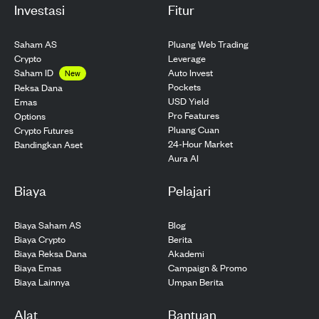
Investasi
Fitur
Saham AS
Pluang Web Trading
Crypto
Leverage
Saham ID
Auto Invest
New
Pockets
Reksa Dana
USD Yield
Emas
Pro Features
Options
Pluang Cuan
Crypto Futures
24-Hour Market
Bandingkan Aset
Aura AI
Biaya
Pelajari
Biaya Saham AS
Blog
Biaya Crypto
Berita
Biaya Reksa Dana
Akademi
Biaya Emas
Campaign & Promo
Biaya Lainnya
Umpan Berita
Alat
Bantuan