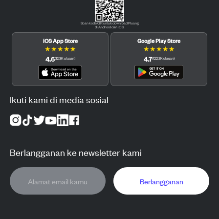
Scan kode QR untuk download Pluang
di Android dan iOS.
iOS App Store
Google Play Store
★
★
★
★
★
★
★
★
★
★
4.6
4.7
(
12.3K
ulasan
)
(
122.3K
ulasan
)
Ikuti kami di media sosial
Berlangganan ke newsletter kami
Berlangganan