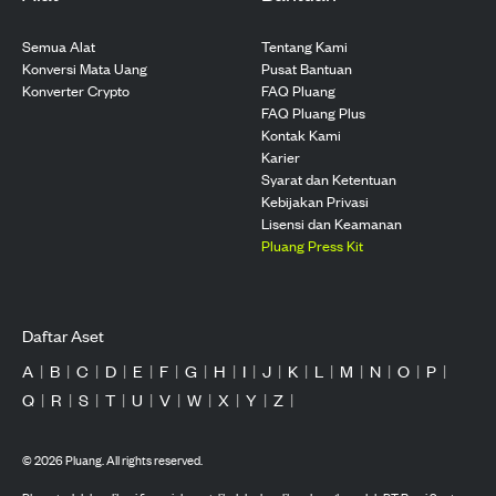
Semua Alat
Tentang Kami
Konversi Mata Uang
Pusat Bantuan
Konverter Crypto
FAQ Pluang
FAQ Pluang Plus
Kontak Kami
Karier
Syarat dan Ketentuan
Kebijakan Privasi
Lisensi dan Keamanan
Pluang Press Kit
Daftar Aset
A
|
B
|
C
|
D
|
E
|
F
|
G
|
H
|
I
|
J
|
K
|
L
|
M
|
N
|
O
|
P
|
Q
|
R
|
S
|
T
|
U
|
V
|
W
|
X
|
Y
|
Z
|
©
2026
Pluang. All rights reserved.