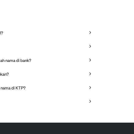
l?
bah nama di bank?
ukan?
n nama di KTP?