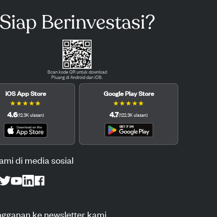
Siap Berinvestasi?
Scan kode QR untuk download
Pluang di Android dan iOS.
iOS App Store
Google Play Store
★
★
★
★
★
★
★
★
★
★
4.6
4.7
(
12.3K
ulasan
)
(
122.3K
ulasan
)
kami di media sosial
ngganan ke newsletter kami