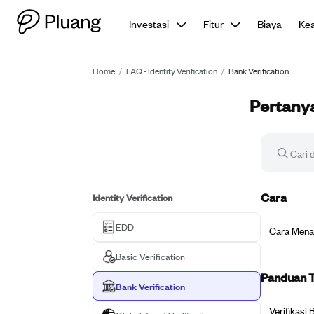
Investasi
Fitur
Biaya
Ke
Home
/
FAQ - Identity Verification
/
Bank Verification
Pertanya
Identity Verification
Cara
EDD
Cara Mena
Basic Verification
Panduan T
Bank Verification
Verifikasi