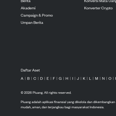
Berita
Konversi Mata Uan
Akademi
Konverter Crypto
Campaign & Promo
Umpan Berita
Daftar Aset
A
|
B
|
C
|
D
|
E
|
F
|
G
|
H
|
I
|
J
|
K
|
L
|
M
|
N
|
O
|
©
2026
Pluang. All rights reserved.
Pluang adalah aplikasi finansial yang dikelola dan dikembangka
mudah, aman, dan terjangkau bagi masyarakat Indonesia.