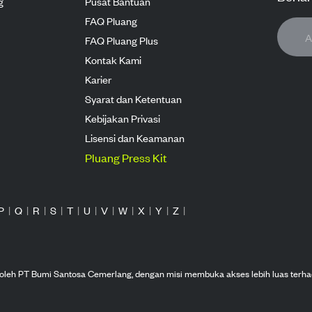
g
Pusat Bantuan
FAQ Pluang
FAQ Pluang Plus
Kontak Kami
Karier
Syarat dan Ketentuan
Kebijakan Privasi
Lisensi dan Keamanan
Pluang Press Kit
P
|
Q
|
R
|
S
|
T
|
U
|
V
|
W
|
X
|
Y
|
Z
|
n oleh PT Bumi Santosa Cemerlang, dengan misi membuka akses lebih luas terha