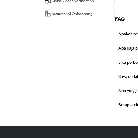
Global Asset Verification
Institutional Onboarding
FAQ
Apakah per
Apa saja p
Jika perbe
Saya sudah
Apa yang h
Berapa rek