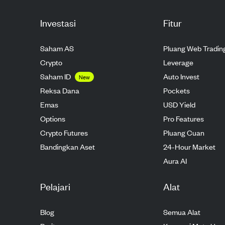
Investasi
Fitur
Saham AS
Pluang Web Tradin
Crypto
Leverage
Saham ID
Auto Invest
New
Reksa Dana
Pockets
Emas
USD Yield
Options
Pro Features
Crypto Futures
Pluang Cuan
Bandingkan Aset
24-Hour Market
Aura AI
Pelajari
Alat
Blog
Semua Alat