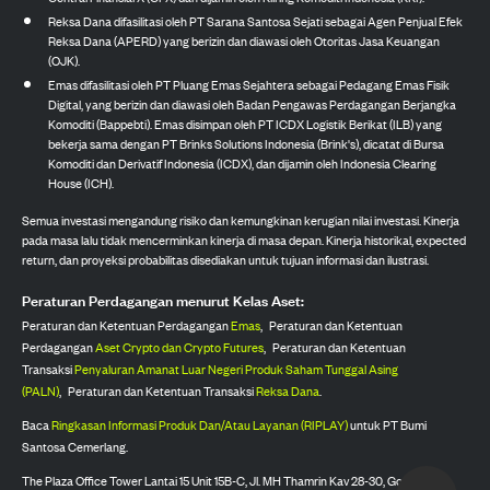
Reksa Dana difasilitasi oleh PT Sarana Santosa Sejati sebagai Agen Penjual Efek
Reksa Dana (APERD) yang berizin dan diawasi oleh Otoritas Jasa Keuangan
(OJK).
Emas difasilitasi oleh PT Pluang Emas Sejahtera sebagai Pedagang Emas Fisik
Digital, yang berizin dan diawasi oleh Badan Pengawas Perdagangan Berjangka
Komoditi (Bappebti). Emas disimpan oleh PT ICDX Logistik Berikat (ILB) yang
bekerja sama dengan PT Brinks Solutions Indonesia (Brink's), dicatat di Bursa
Komoditi dan Derivatif Indonesia (ICDX), dan dijamin oleh Indonesia Clearing
House (ICH).
Semua investasi mengandung risiko dan kemungkinan kerugian nilai investasi. Kinerja
pada masa lalu tidak mencerminkan kinerja di masa depan. Kinerja historikal, expected
return, dan proyeksi probabilitas disediakan untuk tujuan informasi dan ilustrasi.
Peraturan Perdagangan menurut Kelas Aset:
Peraturan dan Ketentuan Perdagangan
Emas
,
Peraturan dan Ketentuan
Perdagangan
Aset Crypto dan Crypto Futures
,
Peraturan dan Ketentuan
Transaksi
Penyaluran Amanat Luar Negeri Produk Saham Tunggal Asing
(PALN)
,
Peraturan dan Ketentuan Transaksi
Reksa Dana
.
Baca
Ringkasan Informasi Produk Dan/Atau Layanan (RIPLAY)
untuk PT Bumi
Santosa Cemerlang.
The Plaza Office Tower Lantai 15 Unit 15B-C, Jl. MH Thamrin Kav 28-30, Gondangdia,