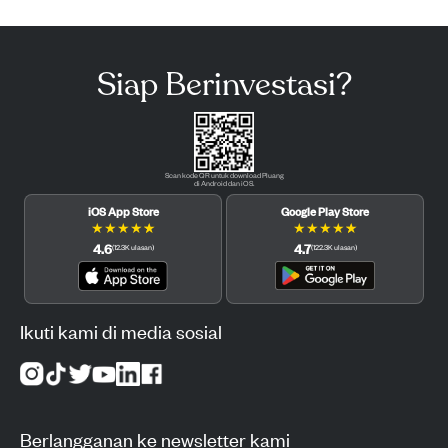
Siap Berinvestasi?
Scan kode QR untuk download Pluang
di Android dan iOS.
iOS App Store
Google Play Store
★
★
★
★
★
★
★
★
★
★
4.6
4.7
(
12.3K
ulasan
)
(
122.3K
ulasan
)
Ikuti kami di media sosial
Berlangganan ke newsletter kami