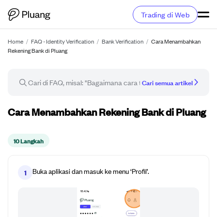
Trading di Web
Home
/
FAQ - Identity Verification
/
Bank Verification
/
Cara Menambahkan
Rekening Bank di Pluang
Cari semua artikel
Panduan cara
Cara Menambahkan Rekening Bank di Pluang
10 Langkah
Buka aplikasi dan masuk ke menu ‘Profil’.
1