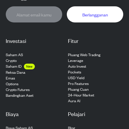
Berlangganan
Investasi
Fitur
Saham AS
Pluang Web Trading
Crypto
Leverage
Saham ID
Auto Invest
New
Pockets
Reksa Dana
USD Yield
Emas
Pro Features
Options
Pluang Cuan
Crypto Futures
24-Hour Market
Bandingkan Aset
Aura AI
Biaya
Pelajari
Biaya Saham AS
Blog