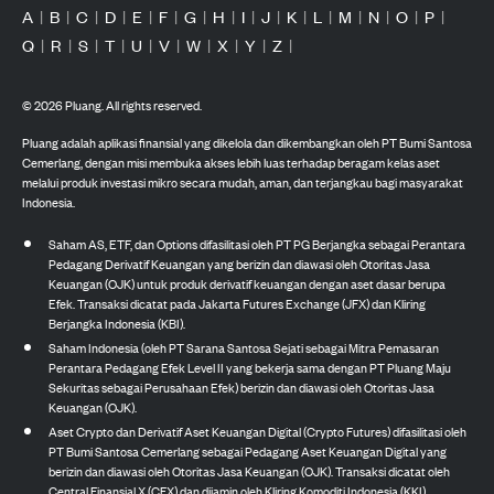
A
|
B
|
C
|
D
|
E
|
F
|
G
|
H
|
I
|
J
|
K
|
L
|
M
|
N
|
O
|
P
|
Q
|
R
|
S
|
T
|
U
|
V
|
W
|
X
|
Y
|
Z
|
©
2026
Pluang. All rights reserved.
Pluang adalah aplikasi finansial yang dikelola dan dikembangkan oleh PT Bumi Santosa
Cemerlang, dengan misi membuka akses lebih luas terhadap beragam kelas aset
melalui produk investasi mikro secara mudah, aman, dan terjangkau bagi masyarakat
Indonesia.
Saham AS, ETF, dan Options difasilitasi oleh PT PG Berjangka sebagai Perantara
Pedagang Derivatif Keuangan yang berizin dan diawasi oleh Otoritas Jasa
Keuangan (OJK) untuk produk derivatif keuangan dengan aset dasar berupa
Efek. Transaksi dicatat pada Jakarta Futures Exchange (JFX) dan Kliring
Berjangka Indonesia (KBI).
Saham Indonesia (oleh PT Sarana Santosa Sejati sebagai Mitra Pemasaran
Perantara Pedagang Efek Level II yang bekerja sama dengan PT Pluang Maju
Sekuritas sebagai Perusahaan Efek) berizin dan diawasi oleh Otoritas Jasa
Keuangan (OJK).
Aset Crypto dan Derivatif Aset Keuangan Digital (Crypto Futures) difasilitasi oleh
PT Bumi Santosa Cemerlang sebagai Pedagang Aset Keuangan Digital yang
berizin dan diawasi oleh Otoritas Jasa Keuangan (OJK). Transaksi dicatat oleh
Central Finansial X (CFX) dan dijamin oleh Kliring Komoditi Indonesia (KKI).