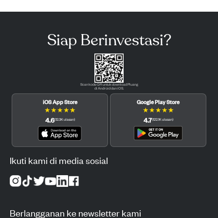
Siap Berinvestasi?
Scan kode QR untuk download Pluang
di Android dan iOS.
iOS App Store
Google Play Store
★
★
★
★
★
★
★
★
★
★
4.6
4.7
(
12.3K
ulasan
)
(
122.1K
ulasan
)
Ikuti kami di media sosial
Berlangganan ke newsletter kami