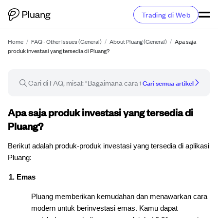
Trading di Web
Home
/
FAQ - Other Issues (General)
/
About Pluang (General)
/
Apa saja
produk investasi yang tersedia di Pluang?
Cari semua artikel
Artikel FAQ
Apa saja produk investasi yang tersedia di
Pluang?
Berikut adalah produk-produk investasi yang tersedia di aplikasi
Pluang:
Emas
Pluang memberikan kemudahan dan menawarkan cara
modern untuk berinvestasi emas. Kamu dapat