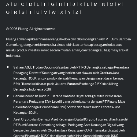
A
|
B
|
C
|
D
|
E
|
F
|
G
|
H
|
I
|
J
|
K
|
L
|
M
|
N
|
O
|
P
|
Q
|
R
|
S
|
T
|
U
|
V
|
W
|
X
|
Y
|
Z
|
©
2026
Pluang. All rights reserved.
Pluang adalah aplikasi finansial yang dikelola dan dikembangkan oleh PT Bumi Santosa
Cemerlang, dengan misi membuka akses lebih luas terhadap beragam kelas aset
melalui produk investasi mikro secara mudah, aman, dan terjangkau bagi masyarakat
Indonesia.
Saham AS, ETF, dan Options difasilitasi oleh PT PG Berjangka sebagai Perantara
Pedagang Derivatif Keuangan yang berizin dan diawasi oleh Otoritas Jasa
Keuangan (OJK) untuk produk derivatif keuangan dengan aset dasar berupa
Efek. Transaksi dicatat pada Jakarta Futures Exchange (JFX) dan Kliring
Berjangka Indonesia (KBI).
Saham Indonesia (oleh PT Sarana Santosa Sejati sebagai Mitra Pemasaran
Perantara Pedagang Efek Level II yang bekerja sama dengan PT Pluang Maju
Sekuritas sebagai Perusahaan Efek) berizin dan diawasi oleh Otoritas Jasa
Keuangan (OJK).
Aset Crypto dan Derivatif Aset Keuangan Digital (Crypto Futures) difasilitasi oleh
PT Bumi Santosa Cemerlang sebagai Pedagang Aset Keuangan Digital yang
berizin dan diawasi oleh Otoritas Jasa Keuangan (OJK). Transaksi dicatat oleh
Central Finansial X (CFX) dan dijamin oleh Kliring Komoditi Indonesia (KKI).