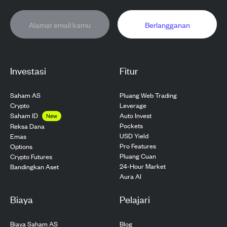
Berlangganan
Investasi
Fitur
Saham AS
Pluang Web Trading
Crypto
Leverage
Saham ID
Auto Invest
New
Pockets
Reksa Dana
USD Yield
Emas
Pro Features
Options
Pluang Cuan
Crypto Futures
24-Hour Market
Bandingkan Aset
Aura AI
Biaya
Pelajari
Biaya Saham AS
Blog