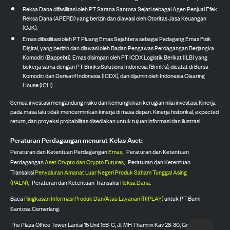
Reksa Dana difasilitasi oleh PT Sarana Santosa Sejati sebagai Agen Penjual Efek
Reksa Dana (APERD) yang berizin dan diawasi oleh Otoritas Jasa Keuangan
(OJK).
Emas difasilitasi oleh PT Pluang Emas Sejahtera sebagai Pedagang Emas Fisik
Digital, yang berizin dan diawasi oleh Badan Pengawas Perdagangan Berjangka
Komoditi (Bappebti). Emas disimpan oleh PT ICDX Logistik Berikat (ILB) yang
bekerja sama dengan PT Brinks Solutions Indonesia (Brink's), dicatat di Bursa
Komoditi dan Derivatif Indonesia (ICDX), dan dijamin oleh Indonesia Clearing
House (ICH).
Semua investasi mengandung risiko dan kemungkinan kerugian nilai investasi. Kinerja
pada masa lalu tidak mencerminkan kinerja di masa depan. Kinerja historikal, expected
return, dan proyeksi probabilitas disediakan untuk tujuan informasi dan ilustrasi.
Peraturan Perdagangan menurut Kelas Aset:
Peraturan dan Ketentuan Perdagangan
Emas
,
Peraturan dan Ketentuan
Perdagangan
Aset Crypto dan Crypto Futures
,
Peraturan dan Ketentuan
Transaksi
Penyaluran Amanat Luar Negeri Produk Saham Tunggal Asing
(PALN)
,
Peraturan dan Ketentuan Transaksi
Reksa Dana
.
Baca
Ringkasan Informasi Produk Dan/Atau Layanan (RIPLAY)
untuk PT Bumi
Santosa Cemerlang.
The Plaza Office Tower Lantai 15 Unit 15B-C, Jl. MH Thamrin Kav 28-30, Gondangdia,