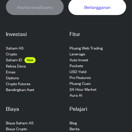
Berlangganan
Investasi
Fitur
Saham AS
Pluang Web Trading
Crypto
Leverage
Saham ID
Auto Invest
New
Pockets
Reksa Dana
USD Yield
Emas
Pro Features
Options
Pluang Cuan
Crypto Futures
24-Hour Market
Bandingkan Aset
Aura AI
Biaya
Pelajari
Biaya Saham AS
Blog
Biaya Crypto
Berita