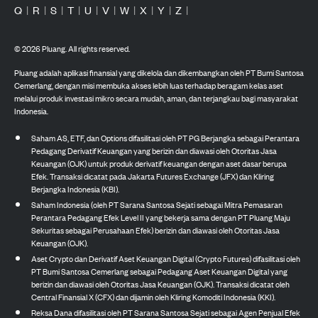
Q
|
R
|
S
|
T
|
U
|
V
|
W
|
X
|
Y
|
Z
|
©
2026
Pluang. All rights reserved.
Pluang adalah aplikasi finansial yang dikelola dan dikembangkan oleh PT Bumi Santosa
Cemerlang, dengan misi membuka akses lebih luas terhadap beragam kelas aset
melalui produk investasi mikro secara mudah, aman, dan terjangkau bagi masyarakat
Indonesia.
Saham AS, ETF, dan Options difasilitasi oleh PT PG Berjangka sebagai Perantara
Pedagang Derivatif Keuangan yang berizin dan diawasi oleh Otoritas Jasa
Keuangan (OJK) untuk produk derivatif keuangan dengan aset dasar berupa
Efek. Transaksi dicatat pada Jakarta Futures Exchange (JFX) dan Kliring
Berjangka Indonesia (KBI).
Saham Indonesia (oleh PT Sarana Santosa Sejati sebagai Mitra Pemasaran
Perantara Pedagang Efek Level II yang bekerja sama dengan PT Pluang Maju
Sekuritas sebagai Perusahaan Efek) berizin dan diawasi oleh Otoritas Jasa
Keuangan (OJK).
Aset Crypto dan Derivatif Aset Keuangan Digital (Crypto Futures) difasilitasi oleh
PT Bumi Santosa Cemerlang sebagai Pedagang Aset Keuangan Digital yang
berizin dan diawasi oleh Otoritas Jasa Keuangan (OJK). Transaksi dicatat oleh
Central Finansial X (CFX) dan dijamin oleh Kliring Komoditi Indonesia (KKI).
Reksa Dana difasilitasi oleh PT Sarana Santosa Sejati sebagai Agen Penjual Efek