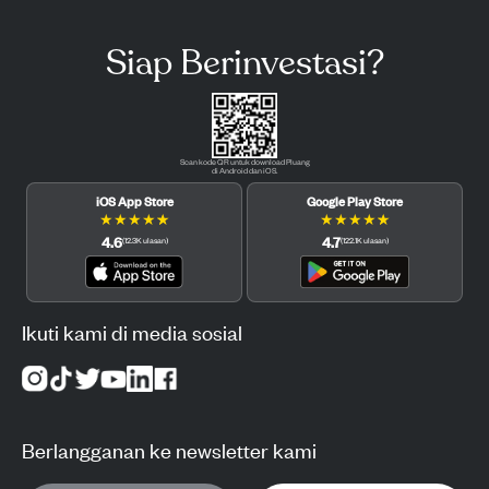
Siap Berinvestasi?
Scan kode QR untuk download Pluang
di Android dan iOS.
iOS App Store
Google Play Store
★
★
★
★
★
★
★
★
★
★
4.6
4.7
(
12.3K
ulasan
)
(
122.1K
ulasan
)
Ikuti kami di media sosial
Berlangganan ke newsletter kami