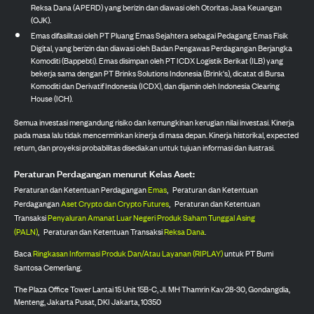
Reksa Dana (APERD) yang berizin dan diawasi oleh Otoritas Jasa Keuangan
(OJK).
Emas difasilitasi oleh PT Pluang Emas Sejahtera sebagai Pedagang Emas Fisik
Digital, yang berizin dan diawasi oleh Badan Pengawas Perdagangan Berjangka
Komoditi (Bappebti). Emas disimpan oleh PT ICDX Logistik Berikat (ILB) yang
bekerja sama dengan PT Brinks Solutions Indonesia (Brink's), dicatat di Bursa
Komoditi dan Derivatif Indonesia (ICDX), dan dijamin oleh Indonesia Clearing
House (ICH).
Semua investasi mengandung risiko dan kemungkinan kerugian nilai investasi. Kinerja
pada masa lalu tidak mencerminkan kinerja di masa depan. Kinerja historikal, expected
return, dan proyeksi probabilitas disediakan untuk tujuan informasi dan ilustrasi.
Peraturan Perdagangan menurut Kelas Aset:
Peraturan dan Ketentuan Perdagangan
Emas
,
Peraturan dan Ketentuan
Perdagangan
Aset Crypto dan Crypto Futures
,
Peraturan dan Ketentuan
Transaksi
Penyaluran Amanat Luar Negeri Produk Saham Tunggal Asing
(PALN)
,
Peraturan dan Ketentuan Transaksi
Reksa Dana
.
Baca
Ringkasan Informasi Produk Dan/Atau Layanan (RIPLAY)
untuk PT Bumi
Santosa Cemerlang.
The Plaza Office Tower Lantai 15 Unit 15B-C, Jl. MH Thamrin Kav 28-30, Gondangdia,
Menteng, Jakarta Pusat, DKI Jakarta, 10350