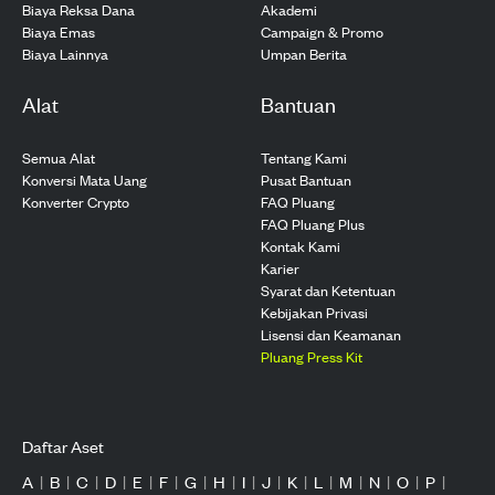
Biaya Reksa Dana
Akademi
Biaya Emas
Campaign & Promo
Biaya Lainnya
Umpan Berita
Alat
Bantuan
Semua Alat
Tentang Kami
Konversi Mata Uang
Pusat Bantuan
Konverter Crypto
FAQ Pluang
FAQ Pluang Plus
Kontak Kami
Karier
Syarat dan Ketentuan
Kebijakan Privasi
Lisensi dan Keamanan
Pluang Press Kit
Daftar Aset
A
|
B
|
C
|
D
|
E
|
F
|
G
|
H
|
I
|
J
|
K
|
L
|
M
|
N
|
O
|
P
|