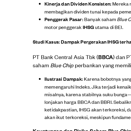
Kinerja dan Dividen Konsisten:
Mereka me
membagikan dividen tunai kepada pem
Penggerak Pasar:
Banyak saham
Blue C
motor penggerak
IHSG
utama di BEI.
Studi Kasus: Dampak Pergerakan IHSG terh
PT Bank Central Asia Tbk (
BBCA
) dan P
saham
Blue Chip
perbankan yang memiliki
Ilustrasi Dampak:
Karena bobotnya yang
memengaruhi Indeks. Jika terjadi kenai
misalnya, karena stabilnya suku bunga
lonjakan harga BBCA dan BBRI. Sebalikny
ketidakpastian, IHSG akan terkoreksi,
akan ikut terkoreksi, meskipun fundame
Keuntungan dan Risiko Saham Blue Chi