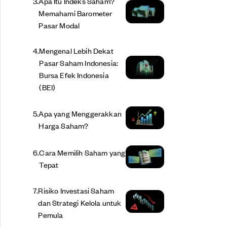
3
.
Apa Itu Indeks Saham?
Memahami Barometer
Pasar Modal
4
.
Mengenal Lebih Dekat
Pasar Saham Indonesia:
Bursa Efek Indonesia
(BEI)
5
.
Apa yang Menggerakkan
Harga Saham?
6
.
Cara Memilih Saham yang
Tepat
7
.
Risiko Investasi Saham
dan Strategi Kelola untuk
Pemula