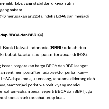
miliki laba yang stabil dan dikenal rutin
egang saham.
hip
merupakan anggota indeks
LQ45
dan menjadi
adap BBCA dan BBRI (4)
T Bank Rakyat Indonesia (
BBRI
) adalah dua
 bobot kapitalisasi pasar terbesar di IHSG.
 besar, pergerakan harga BBCA dan BBRI sangat
kan sentimen positif terhadap sektor perbankan—
—IHSG dapat melaju kencang, terutama didorong oleh
a, saat terjadi peristiwa politik yang memicu
 dan saham-saham besar seperti BBCA dan BBRI juga
ntal kedua bank tersebut tetap kuat.
p