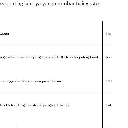
ks penting lainnya yang membantu investor
kupan
Fungsi Bagi 
a seluruh saham yang tercatat di BEI (indeks paling luas).
Indikator ut
s tinggi dan kapitalisasi pasar besar.
Pilihan untu
ri LQ45, dengan kriteria yang lebih ketat.
Fokus pada 3