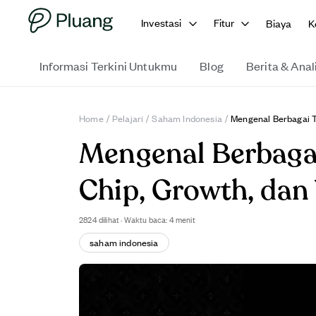
Investasi
Fitur
Biaya
K
Informasi Terkini Untukmu
Blog
Berita & Anal
Home
/
Pelajari
/
Saham Indonesia
/
Mengenal Berbagai T
Mengenal Berbaga
Chip, Growth, dan
2824
dilihat
·
Waktu baca: 4 menit
saham indonesia