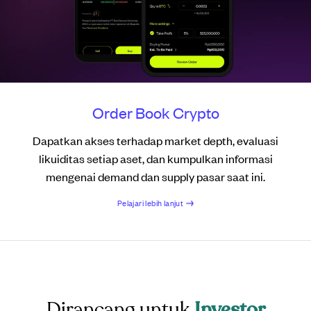
Order Book Crypto
Advanced Orders
Chart Teknikal
Dapatkan akses terhadap market depth, evaluasi
Dapatkan akses ke 50+ indikator teknikal dan 20+ alat
Kelola risiko dan manfaatkan peluang dengan Limit
likuiditas setiap aset, dan kumpulkan informasi
gambar, yang didukung oleh Trading View.
Order, Stop Order, dan Stop-Limit Order.
mengenai demand dan supply pasar saat ini.
Pelajari lebih lanjut
Pelajari lebih lanjut
Pelajari lebih lanjut
Dirancang untuk
Investor