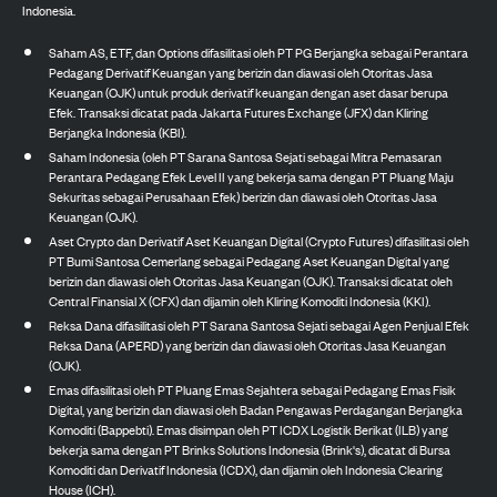
Indonesia.
Saham AS, ETF, dan Options difasilitasi oleh PT PG Berjangka sebagai Perantara
Pedagang Derivatif Keuangan yang berizin dan diawasi oleh Otoritas Jasa
Keuangan (OJK) untuk produk derivatif keuangan dengan aset dasar berupa
Efek. Transaksi dicatat pada Jakarta Futures Exchange (JFX) dan Kliring
Berjangka Indonesia (KBI).
Saham Indonesia (oleh PT Sarana Santosa Sejati sebagai Mitra Pemasaran
Perantara Pedagang Efek Level II yang bekerja sama dengan PT Pluang Maju
Sekuritas sebagai Perusahaan Efek) berizin dan diawasi oleh Otoritas Jasa
Keuangan (OJK).
Aset Crypto dan Derivatif Aset Keuangan Digital (Crypto Futures) difasilitasi oleh
PT Bumi Santosa Cemerlang sebagai Pedagang Aset Keuangan Digital yang
berizin dan diawasi oleh Otoritas Jasa Keuangan (OJK). Transaksi dicatat oleh
Central Finansial X (CFX) dan dijamin oleh Kliring Komoditi Indonesia (KKI).
Reksa Dana difasilitasi oleh PT Sarana Santosa Sejati sebagai Agen Penjual Efek
Reksa Dana (APERD) yang berizin dan diawasi oleh Otoritas Jasa Keuangan
(OJK).
Emas difasilitasi oleh PT Pluang Emas Sejahtera sebagai Pedagang Emas Fisik
Digital, yang berizin dan diawasi oleh Badan Pengawas Perdagangan Berjangka
Komoditi (Bappebti). Emas disimpan oleh PT ICDX Logistik Berikat (ILB) yang
bekerja sama dengan PT Brinks Solutions Indonesia (Brink's), dicatat di Bursa
Komoditi dan Derivatif Indonesia (ICDX), dan dijamin oleh Indonesia Clearing
House (ICH).