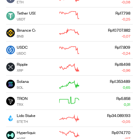
ETH
-0,08
Tether USDT
Rp17.798
USDT
-0,25
Binance Coin
Rp10.707.882
BNB
-0,07
USDC
Rp17.809
USDC
-0,24
Ripple
Rp18.498
XRP
-0,96
Solana
Rp1.353.489
SOL
0,65
TRON
Rp5.858
TRX
0,31
Lido Staked Ether
Rp34.089.193
STETH
-0,05
Hyperliquid
Rp974.770
HYPE
-1,17