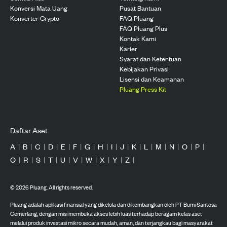
Konversi Mata Uang
Pusat Bantuan
Konverter Crypto
FAQ Pluang
FAQ Pluang Plus
Kontak Kami
Karier
Syarat dan Ketentuan
Kebijakan Privasi
Lisensi dan Keamanan
Pluang Press Kit
Daftar Aset
A
|
B
|
C
|
D
|
E
|
F
|
G
|
H
|
I
|
J
|
K
|
L
|
M
|
N
|
O
|
P
|
Q
|
R
|
S
|
T
|
U
|
V
|
W
|
X
|
Y
|
Z
|
©
2026
Pluang. All rights reserved.
Pluang adalah aplikasi finansial yang dikelola dan dikembangkan oleh PT Bumi Santosa
Cemerlang, dengan misi membuka akses lebih luas terhadap beragam kelas aset
melalui produk investasi mikro secara mudah, aman, dan terjangkau bagi masyarakat