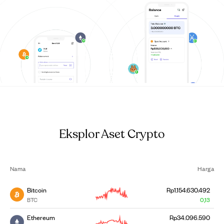
Eksplor Aset Crypto
Nama
Harga
Bitcoin
Rp1.154.630.492
BTC
0,13
Ethereum
Rp34.096.590