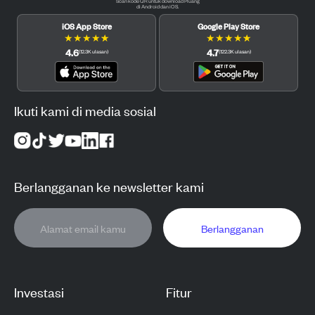
Scan kode QR untuk download Pluang
di Android dan iOS.
iOS App Store
Google Play Store
★
★
★
★
★
★
★
★
★
★
4.6
4.7
(
12.3K
ulasan
)
(
122.3K
ulasan
)
Ikuti kami di media sosial
Berlangganan ke newsletter kami
Berlangganan
Investasi
Fitur