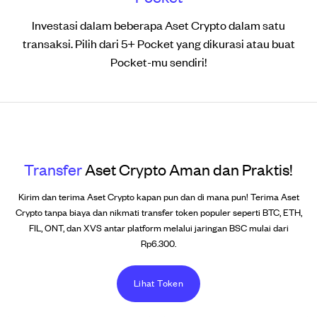
Investasi rutin dengan Dollar-Cost Averaging (DCA).
Investasi dalam beberapa Aset Crypto dalam satu
Atur investasi Aset Crypto secara otomatis sesuai
transaksi. Pilih dari 5+ Pocket yang dikurasi atau buat
kebutuhanmu.
Pocket-mu sendiri!
Transfer
Aset Crypto Aman dan Praktis!
Kirim dan terima Aset Crypto kapan pun dan di mana pun! Terima Aset
Crypto tanpa biaya dan nikmati transfer token populer seperti BTC, ETH,
FIL, ONT, dan XVS antar platform melalui jaringan BSC mulai dari
Rp6.300.
Lihat Token