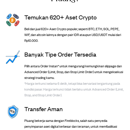
Temukan 620+ Aset Crypto
Beli dan jual 620+ Aset Crypto populer, seperti BTC, ETH, SOL, PEPE,
WIF, dan altcoin lainnya dengan pair IDR ataupun USD/USDT mulai dari
Rp10.000.
Banyak Tipe Order Tersedia
Pilih antara Order Instan* untuk mengurangi kemungkinan slippage dan
Advanced Order (Limit, Stop, dan Stop Limit Order) untuk mengeksekusi
strategi trading kamu.
*Harga terkunci selama 6 detik, tetapi bisa bervariasi tergantung pada
kondisi pasar. Harga terkunci tidak berlaku untuk Advanced Order (Limit,
Stop, and Stop Limit Order).
Transfer Aman
Pluang bekerja sama dengan Fireblocks, salah satu penyedia
penyimpanan aset digital terbesar dan teraman, untuk memfasilitasi