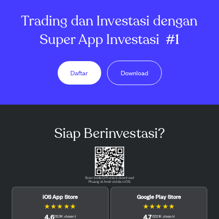
Trading dan Investasi dengan
Super App Investasi
#1
Daftar
Download
Siap Berinvestasi?
Scan kode QR untuk download
Pluang di Android dan iOS.
iOS App Store
Google Play Store
★
★
★
★
★
★
★
★
★
★
4.6
4.7
(
12.3K
ulasan
)
(
122.1K
ulasan
)