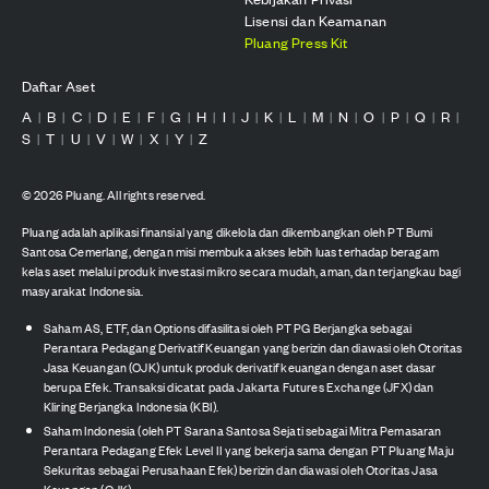
Lisensi dan Keamanan
Pluang Press Kit
Daftar Aset
A
B
C
D
E
F
G
H
I
J
K
L
M
N
O
P
Q
R
|
|
|
|
|
|
|
|
|
|
|
|
|
|
|
|
|
|
S
T
U
V
W
X
Y
Z
|
|
|
|
|
|
|
©
2026
Pluang. All rights reserved.
Pluang adalah aplikasi finansial yang dikelola dan dikembangkan oleh PT Bumi
Santosa Cemerlang, dengan misi membuka akses lebih luas terhadap beragam
kelas aset melalui produk investasi mikro secara mudah, aman, dan terjangkau bagi
masyarakat Indonesia.
Saham AS, ETF, dan Options difasilitasi oleh PT PG Berjangka sebagai
Perantara Pedagang Derivatif Keuangan yang berizin dan diawasi oleh Otoritas
Jasa Keuangan (OJK) untuk produk derivatif keuangan dengan aset dasar
berupa Efek. Transaksi dicatat pada Jakarta Futures Exchange (JFX) dan
Kliring Berjangka Indonesia (KBI).
Saham Indonesia (oleh PT Sarana Santosa Sejati sebagai Mitra Pemasaran
Perantara Pedagang Efek Level II yang bekerja sama dengan PT Pluang Maju
Sekuritas sebagai Perusahaan Efek) berizin dan diawasi oleh Otoritas Jasa