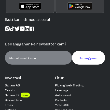
Ikuti kami di media sosial
Berlangganan ke newsletter kami
Berlangganan
Investasi
Fitur
Saham AS
Pluang Web Trading
Crypto
Leverage
Saham ID
Auto Invest
New
Reksa Dana
Pockets
Emas
Yield USD
Options
Pro Features