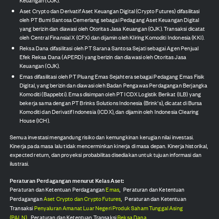
Keuangan (OJK).
Aset Crypto dan Derivatif Aset Keuangan Digital (Crypto Futures) difasilitasi
oleh PT Bumi Santosa Cemerlang sebagai Pedagang Aset Keuangan Digital
yang berizin dan diawasi oleh Otoritas Jasa Keuangan (OJK). Transaksi dicatat
oleh Central Finansial X (CFX) dan dijamin oleh Kliring Komoditi Indonesia (KKI).
Reksa Dana difasilitasi oleh PT Sarana Santosa Sejati sebagai Agen Penjual
Efek Reksa Dana (APERD) yang berizin dan diawasi oleh Otoritas Jasa
Keuangan (OJK).
Emas difasilitasi oleh PT Pluang Emas Sejahtera sebagai Pedagang Emas Fisik
Digital, yang berizin dan diawasi oleh Badan Pengawas Perdagangan Berjangka
Komoditi (Bappebti). Emas disimpan oleh PT ICDX Logistik Berikat (ILB) yang
bekerja sama dengan PT Brinks Solutions Indonesia (Brink's), dicatat di Bursa
Komoditi dan Derivatif Indonesia (ICDX), dan dijamin oleh Indonesia Clearing
House (ICH).
Semua investasi mengandung risiko dan kemungkinan kerugian nilai investasi.
Kinerja pada masa lalu tidak mencerminkan kinerja di masa depan. Kinerja historikal,
expected return, dan proyeksi probabilitas disediakan untuk tujuan informasi dan
ilustrasi.
Peraturan Perdagangan menurut Kelas Aset:
Peraturan dan Ketentuan Perdagangan
Emas
,
Peraturan dan Ketentuan
Perdagangan
Aset Crypto dan Crypto Futures
,
Peraturan dan Ketentuan
Transaksi
Penyaluran Amanat Luar Negeri Produk Saham Tunggal Asing
(PALN)
,
Peraturan dan Ketentuan Transaksi
Reksa Dana
.