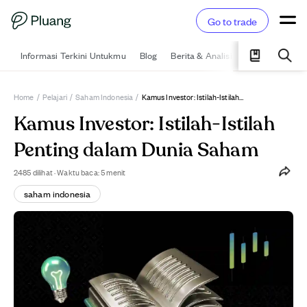
Go to trade
Informasi Terkini Untukmu
Blog
Berita & Analisis
Pelajari
Ka
Home
/
Pelajari
/
Saham Indonesia
/
Kamus Investor: Istilah-Istilah Penting Dalam Dunia Saham
Kamus Investor: Istilah-Istilah
Penting dalam Dunia Saham
2485
dilihat
·
Waktu baca: 5 menit
saham indonesia