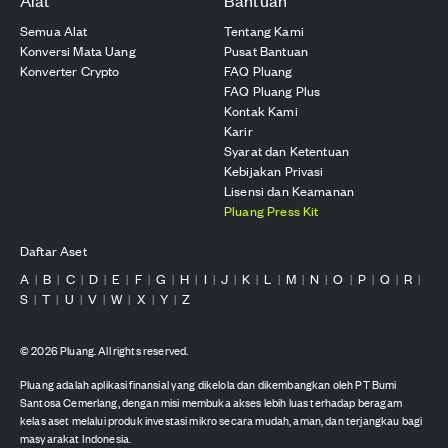
Semua Alat
Tentang Kami
Konversi Mata Uang
Pusat Bantuan
Konverter Crypto
FAQ Pluang
FAQ Pluang Plus
Kontak Kami
Karir
Syarat dan Ketentuan
Kebijakan Privasi
Lisensi dan Keamanan
Pluang Press Kit
Daftar Aset
A
B
C
D
E
F
G
H
I
J
K
L
M
N
O
P
Q
R
|
|
|
|
|
|
|
|
|
|
|
|
|
|
|
|
|
|
S
T
U
V
W
X
Y
Z
|
|
|
|
|
|
|
©
2026
Pluang. All rights reserved.
Pluang adalah aplikasi finansial yang dikelola dan dikembangkan oleh PT Bumi
Santosa Cemerlang, dengan misi membuka akses lebih luas terhadap beragam
kelas aset melalui produk investasi mikro secara mudah, aman, dan terjangkau bagi
masyarakat Indonesia.