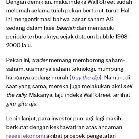
Dengan demikian, maka indeks Wall Street sudah
melemah selama tujuh pekan berturut-turut. Hal
ini mengonfirmasi bahwa pasar saham AS
sedang dalam fase
bearish
dan memasuki
periode terburuknya sejak dotcom bubble 1998-
2000 lalu.
Pekan ini,
trader
memang memborong saham-
saham, utamanya saham teknologi, mumpung
harganya sedang murah (
buy the dip
). Namun, di
saat yang sama, mereka juga melakukan aksi
sell
the rally
. Makanya, laju indeks Wall Street terlihat
gitu-gitu aja
.
Lebih lanjut, para investor pun lagi-lagi masih
berkutat dengan kekhawatiran atas ancaman
resesi ekonomi
akibat prospek pengetatan