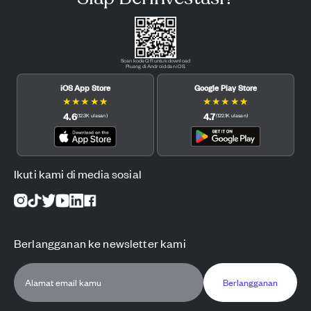
Scan kode QR untuk download
Pluang di Android dan iOS.
iOS App Store
Google Play Store
★
★
★
★
★
★
★
★
★
★
4.6
4.7
(
12.3K
ulasan
)
(
122.1K
ulasan
)
Ikuti kami di media sosial
Berlangganan ke newsletter kami
Berlangganan