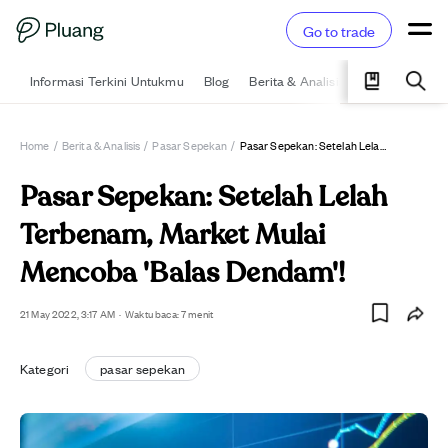
Go to trade
Informasi Terkini Untukmu
Blog
Berita & Analisis
Pelajari
Ka
Home
/
Berita & Analisis
/
Pasar Sepekan
/
Pasar Sepekan: Setelah Lelah Terbenam, Market Mulai Mencoba 'Balas Dendam'!
Pasar Sepekan: Setelah Lelah
Terbenam, Market Mulai
Mencoba 'Balas Dendam'!
21 May 2022, 3:17 AM
·
Waktu baca: 7 menit
Kategori
pasar sepekan