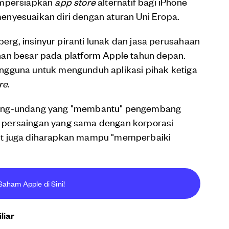
empersiapkan
app store
alternatif bagi iPhone
nyesuaikan diri dengan aturan Uni Eropa.
g, insinyur piranti lunak dan jasa perusahaan
an besar pada platform Apple tahun depan.
ngguna untuk mengunduh aplikasi pihak ketiga
re
.
dang-undang yang "membantu" pengembang
vel persaingan yang sama dengan korporasi
sebut juga diharapkan mampu "memperbaiki
Saham Apple di Sini!
liar