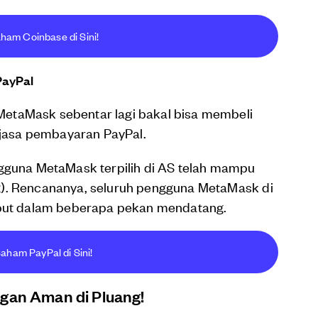
ham Coinbase di Sini!
PayPal
etaMask sebentar lagi bakal bisa membeli
m jasa pembayaran PayPal.
ngguna MetaMask terpilih di AS telah mampu
2). Rencananya, seluruh pengguna MetaMask di
sebut dalam beberapa pekan mendatang.
aham PayPal di Sini!
ngan Aman di Pluang!