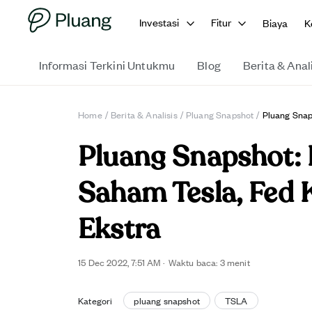
Investasi
Fitur
Biaya
K
Informasi Terkini Untukmu
Blog
Berita & Anal
Home
/
Berita & Analisis
/
Pluang Snapshot
/
Pluang Snap
Pluang Snapshot:
Saham Tesla, Fed
Ekstra
15 Dec 2022, 7:51 AM
·
Waktu baca: 3 menit
Kategori
pluang snapshot
TSLA