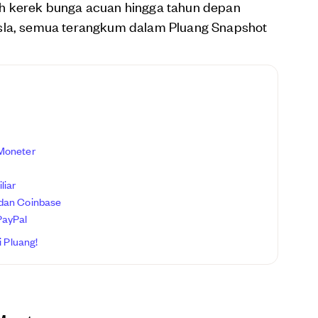
eh kerek bunga acuan hingga tahun depan
esla, semua terangkum dalam Pluang Snapshot
 Moneter
liar
 dan Coinbase
PayPal
 Pluang!