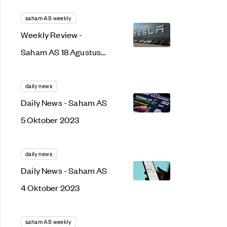
Kredit, Saham Nikola
'Terjepit'
saham AS weekly
Weekly Review -
Saham AS 18 Agustus
2023
daily news
Daily News - Saham AS
5 Oktober 2023
daily news
Daily News - Saham AS
4 Oktober 2023
saham AS weekly