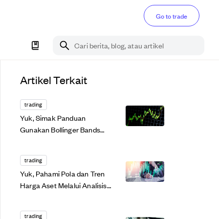
Go to trade
Cari berita, blog, atau artikel
Artikel Terkait
trading
Yuk, Simak Panduan
Gunakan Bollinger Bands
Untuk Trading Kripto!
trading
Yuk, Pahami Pola dan Tren
Harga Aset Melalui Analisis
Teknikal di Sini!
trading