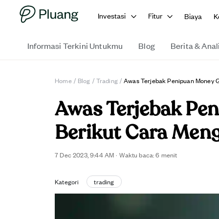
Investasi
Fitur
Biaya
K
Informasi Terkini Untukmu
Blog
Berita & Anal
Home
/
Blog
/
Trading
/
Awas Terjebak Penipuan Money G
Awas Terjebak Pe
Berikut Cara Men
7 Dec 2023, 9:44 AM
·
Waktu baca:
6
menit
Kategori
trading