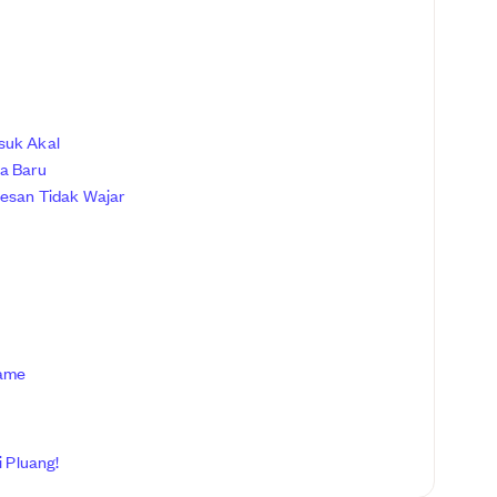
suk Akal
ta Baru
kesan Tidak Wajar
Game
 Pluang!