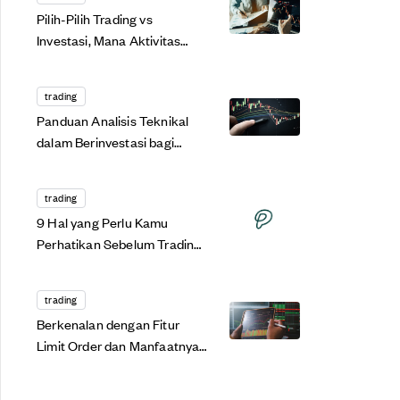
Pilih-Pilih Trading vs
Investasi, Mana Aktivitas
yang Paling Oke Buat Kamu?
trading
Panduan Analisis Teknikal
dalam Berinvestasi bagi
Pemula!
trading
9 Hal yang Perlu Kamu
Perhatikan Sebelum Trading
Saham
trading
Berkenalan dengan Fitur
Limit Order dan Manfaatnya
bagi Trading