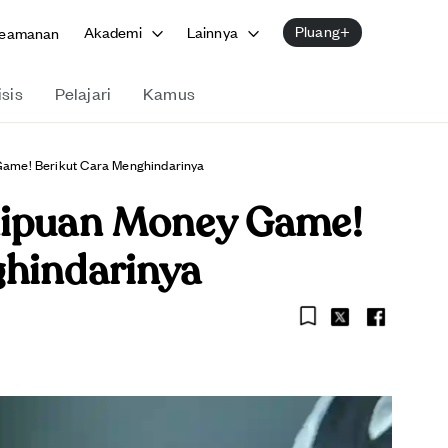
Pluang+
Akademi
Lainnya
eamanan
isis
Pelajari
Kamus
ame! Berikut Cara Menghindarinya
nipuan Money Game!
ghindarinya