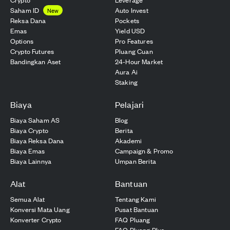
Saham ID
Auto Invest
New
Reksa Dana
Pockets
Emas
Yield USD
Options
Pro Features
Crypto Futures
Pluang Cuan
Bandingkan Aset
24-Hour Market
Aura Ai
Staking
Biaya
Pelajari
Biaya Saham AS
Blog
Biaya Crypto
Berita
Biaya Reksa Dana
Akademi
Biaya Emas
Campaign & Promo
Biaya Lainnya
Umpan Berita
Alat
Bantuan
Semua Alat
Tentang Kami
Konversi Mata Uang
Pusat Bantuan
Konverter Crypto
FAQ Pluang
FAQ Pluang Plus