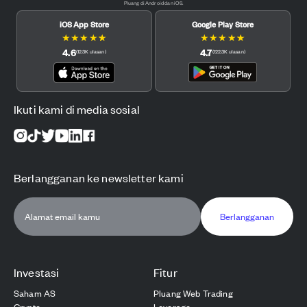
Pluang di Android dan iOS.
iOS App Store
Google Play Store
★
★
★
★
★
★
★
★
★
★
4.6
4.7
(
12.3K
ulasan
)
(
122.3K
ulasan
)
Ikuti kami di media sosial
Berlangganan ke newsletter kami
Berlangganan
Investasi
Fitur
Saham AS
Pluang Web Trading
Crypto
Leverage