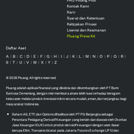
Kontak Kami
Karir
Syarat dan Ketentuan
Kebijakan Privasi
Lisensi dan Keamanan
Pluang Press Kit
Daftar Aset
A
B
C
D
E
F
G
H
I
J
K
L
M
N
O
P
Q
R
|
|
|
|
|
|
|
|
|
|
|
|
|
|
|
|
|
|
S
T
U
V
W
X
Y
Z
|
|
|
|
|
|
|
©
2026
Pluang. All rights reserved.
Pluang adalah aplikasi finansial yang dikelola dan dikembangkan oleh PT Bumi
Santosa Cemerlang, dengan misi membuka akses lebih luas terhadap beragam
kelas aset melalui produk investasi mikro secara mudah, aman, dan terjangkau bagi
masyarakat Indonesia.
Saham AS, ETF, dan Options difasilitasi oleh PT PG Berjangka sebagai
Perantara Pedagang Derivatif Keuangan yang berizin dan diawasi oleh Otoritas
Jasa Keuangan (OJK) untuk produk derivatif keuangan dengan aset dasar
berupa Efek. Transaksi dicatat pada Jakarta Futures Exchange (JFX) dan