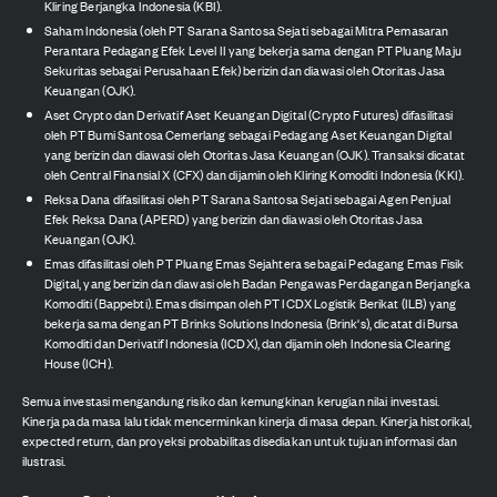
Kliring Berjangka Indonesia (KBI).
Saham Indonesia (oleh PT Sarana Santosa Sejati sebagai Mitra Pemasaran
Perantara Pedagang Efek Level II yang bekerja sama dengan PT Pluang Maju
Sekuritas sebagai Perusahaan Efek) berizin dan diawasi oleh Otoritas Jasa
Keuangan (OJK).
Aset Crypto dan Derivatif Aset Keuangan Digital (Crypto Futures) difasilitasi
oleh PT Bumi Santosa Cemerlang sebagai Pedagang Aset Keuangan Digital
yang berizin dan diawasi oleh Otoritas Jasa Keuangan (OJK). Transaksi dicatat
oleh Central Finansial X (CFX) dan dijamin oleh Kliring Komoditi Indonesia (KKI).
Reksa Dana difasilitasi oleh PT Sarana Santosa Sejati sebagai Agen Penjual
Efek Reksa Dana (APERD) yang berizin dan diawasi oleh Otoritas Jasa
Keuangan (OJK).
Emas difasilitasi oleh PT Pluang Emas Sejahtera sebagai Pedagang Emas Fisik
Digital, yang berizin dan diawasi oleh Badan Pengawas Perdagangan Berjangka
Komoditi (Bappebti). Emas disimpan oleh PT ICDX Logistik Berikat (ILB) yang
bekerja sama dengan PT Brinks Solutions Indonesia (Brink's), dicatat di Bursa
Komoditi dan Derivatif Indonesia (ICDX), dan dijamin oleh Indonesia Clearing
House (ICH).
Semua investasi mengandung risiko dan kemungkinan kerugian nilai investasi.
Kinerja pada masa lalu tidak mencerminkan kinerja di masa depan. Kinerja historikal,
expected return, dan proyeksi probabilitas disediakan untuk tujuan informasi dan
ilustrasi.