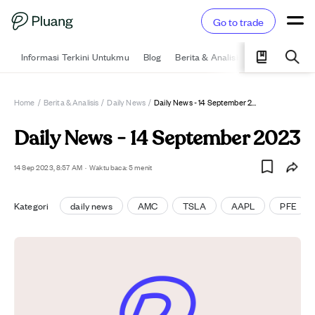
Go to trade
Informasi Terkini Untukmu
Blog
Berita & Analisis
Pelajari
Ka
Home
/
Berita & Analisis
/
Daily News
/
Daily News - 14 September 2023
Daily News - 14 September 2023
14 Sep 2023, 8:57 AM
·
Waktu baca: 5 menit
Kategori
daily news
AMC
TSLA
AAPL
PFE