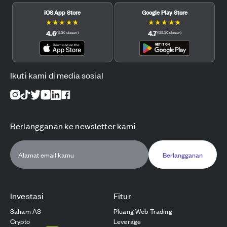
iOS App Store
Google Play Store
★
★
★
★
★
★
★
★
★
★
4.6
4.7
(
12.3K
ulasan
)
(
122.3K
ulasan
)
Ikuti kami di media sosial
Berlangganan ke newsletter kami
Berlangganan
Investasi
Fitur
Saham AS
Pluang Web Trading
Crypto
Leverage