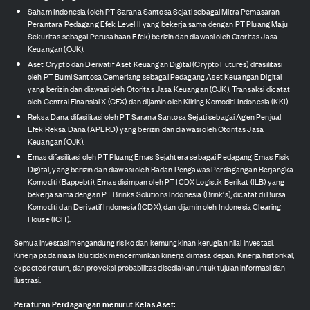
Saham Indonesia (oleh PT Sarana Santosa Sejati sebagai Mitra Pemasaran
Perantara Pedagang Efek Level II yang bekerja sama dengan PT Pluang Maju
Sekuritas sebagai Perusahaan Efek) berizin dan diawasi oleh Otoritas Jasa
Keuangan (OJK).
Aset Crypto dan Derivatif Aset Keuangan Digital (Crypto Futures) difasilitasi
oleh PT Bumi Santosa Cemerlang sebagai Pedagang Aset Keuangan Digital
yang berizin dan diawasi oleh Otoritas Jasa Keuangan (OJK). Transaksi dicatat
oleh Central Finansial X (CFX) dan dijamin oleh Kliring Komoditi Indonesia (KKI).
Reksa Dana difasilitasi oleh PT Sarana Santosa Sejati sebagai Agen Penjual
Efek Reksa Dana (APERD) yang berizin dan diawasi oleh Otoritas Jasa
Keuangan (OJK).
Emas difasilitasi oleh PT Pluang Emas Sejahtera sebagai Pedagang Emas Fisik
Digital, yang berizin dan diawasi oleh Badan Pengawas Perdagangan Berjangka
Komoditi (Bappebti). Emas disimpan oleh PT ICDX Logistik Berikat (ILB) yang
bekerja sama dengan PT Brinks Solutions Indonesia (Brink's), dicatat di Bursa
Komoditi dan Derivatif Indonesia (ICDX), dan dijamin oleh Indonesia Clearing
House (ICH).
Semua investasi mengandung risiko dan kemungkinan kerugian nilai investasi.
Kinerja pada masa lalu tidak mencerminkan kinerja di masa depan. Kinerja historikal,
expected return, dan proyeksi probabilitas disediakan untuk tujuan informasi dan
ilustrasi.
Peraturan Perdagangan menurut Kelas Aset: