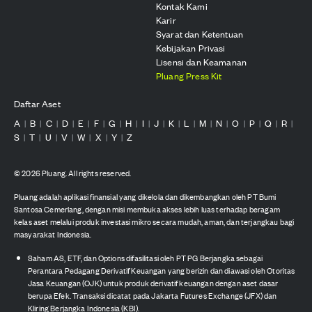
Kontak Kami
Karir
Syarat dan Ketentuan
Kebijakan Privasi
Lisensi dan Keamanan
Pluang Press Kit
Daftar Aset
A
B
C
D
E
F
G
H
I
J
K
L
M
N
O
P
Q
R
|
|
|
|
|
|
|
|
|
|
|
|
|
|
|
|
|
|
S
T
U
V
W
X
Y
Z
|
|
|
|
|
|
|
©
2026
Pluang. All rights reserved.
Pluang adalah aplikasi finansial yang dikelola dan dikembangkan oleh PT Bumi
Santosa Cemerlang, dengan misi membuka akses lebih luas terhadap beragam
kelas aset melalui produk investasi mikro secara mudah, aman, dan terjangkau bagi
masyarakat Indonesia.
Saham AS, ETF, dan Options difasilitasi oleh PT PG Berjangka sebagai
Perantara Pedagang Derivatif Keuangan yang berizin dan diawasi oleh Otoritas
Jasa Keuangan (OJK) untuk produk derivatif keuangan dengan aset dasar
berupa Efek. Transaksi dicatat pada Jakarta Futures Exchange (JFX) dan
Kliring Berjangka Indonesia (KBI).