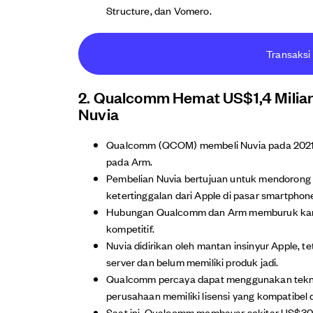
Structure, dan Vomero.
Transaksi 
2. Qualcomm Hemat US$1,4 Miliar 
Nuvia
Qualcomm (QCOM) membeli Nuvia pada 2021 
pada Arm.
Pembelian Nuvia bertujuan untuk mendoron
ketertinggalan dari Apple di pasar smartphon
Hubungan Qualcomm dan Arm memburuk kar
kompetitif.
Nuvia didirikan oleh mantan insinyur Apple, te
server dan belum memiliki produk jadi.
Qualcomm percaya dapat menggunakan tekno
perusahaan memiliki lisensi yang kompatibel 
Saat ini, Qualcomm membayar sekitar US$300