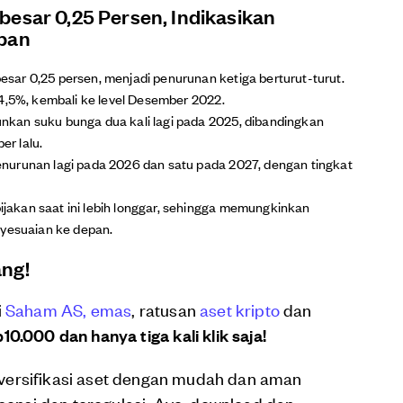
besar 0,25 Persen, Indikasikan
epan
ar 0,25 persen, menjadi penurunan ketiga berturut-turut.
-4,5%, kembali ke level Desember 2022.
kan suku bunga dua kali lagi pada 2025, dibandingkan
r lalu.
nurunan lagi pada 2026 dan satu pada 2027, dengan tingkat
akan saat ini lebih longgar, sehingga memungkinkan
nyesuaian ke depan.
ang!
i
Saham AS,
emas
, ratusan
aset kripto
dan
10.000 dan hanya tiga kali klik saja!
versifikasi aset dengan mudah dan aman
isensi dan teregulasi. Ayo, download dan