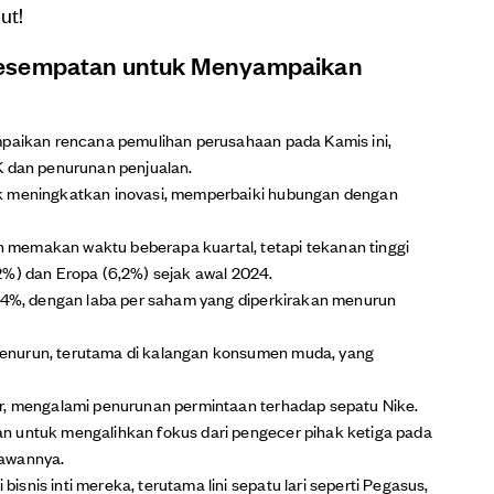
ut!
Kesempatan untuk Menyampaikan
mpaikan rencana pemulihan perusahaan pada Kamis ini,
K dan penurunan penjualan.
uk meningkatkan inovasi, memperbaiki hubungan dengan
memakan waktu beberapa kuartal, tetapi tekanan tinggi
2%) dan Eropa (6,2%) sejak awal 2024.
9,4%, dengan laba per saham yang diperkirakan menurun
enurun, terutama di kalangan konsumen muda, yang
er, mengalami penurunan permintaan terhadap sepatu Nike.
n untuk mengalihkan fokus dari pengecer pihak ketiga pada
yawannya.
snis inti mereka, terutama lini sepatu lari seperti Pegasus,