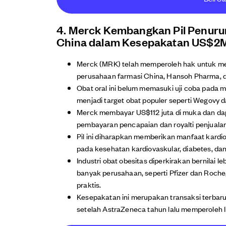
4. Merck Kembangkan Pil Penuru
China dalam Kesepakatan US$2
Merck (MRK) telah memperoleh hak untuk me
perusahaan farmasi China, Hansoh Pharma, de
Obat oral ini belum memasuki uji coba pada 
menjadi target obat populer seperti Wegovy 
Merck membayar US$112 juta di muka dan da
pembayaran pencapaian dan royalti penjualan
Pil ini diharapkan memberikan manfaat kardio
pada kesehatan kardiovaskular, diabetes, dan
Industri obat obesitas diperkirakan bernilai l
banyak perusahaan, seperti Pfizer dan Roch
praktis.
Kesepakatan ini merupakan transaksi terbaru
setelah AstraZeneca tahun lalu memperoleh l