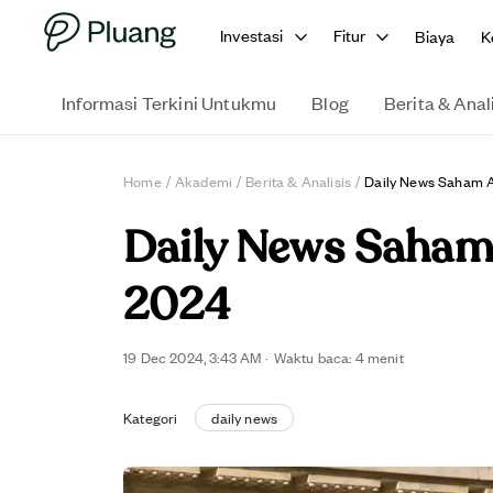
Investasi
Fitur
Biaya
K
Informasi Terkini Untukmu
Blog
Berita & Anal
Home
/
Akademi
/
Berita & Analisis
/
Daily News Saham 
Daily News Saham
2024
19 Dec 2024, 3:43 AM
·
Waktu baca: 4 menit
Kategori
daily news