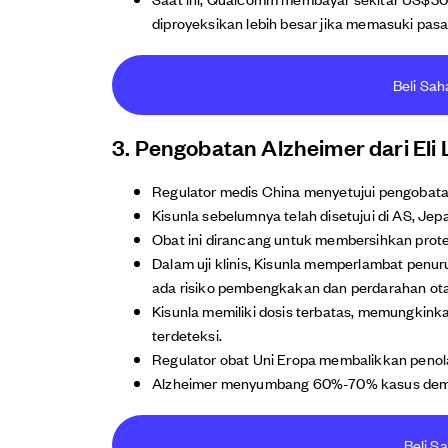
diproyeksikan lebih besar jika memasuki pasa
Beli Sa
3. Pengobatan Alzheimer dari Eli L
Regulator medis China menyetujui pengobatan A
Kisunla sebelumnya telah disetujui di AS, Jepa
Obat ini dirancang untuk membersihkan protei
Dalam uji klinis, Kisunla memperlambat penu
ada risiko pembengkakan dan perdarahan ot
Kisunla memiliki dosis terbatas, memungkink
terdeteksi.
Regulator obat Uni Eropa membalikkan pen
Alzheimer menyumbang 60%-70% kasus deme
Beli Sa