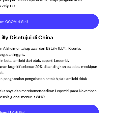
r chip PC.
ham QCOM di Sini!
illy Disetujui di China
lzheimer tahap awal dari Eli Lilly (LLY), Kisunla.
ng, dan Inggris.
n beta-amiloid dari otak, seperti Leqembi.
runan kognitif sebesar 29% dibandingkan plasebo, meskipun
ak.
an penghentian pengobatan setelah plak amiloid tidak
olakannya dan merekomendasikan Leqembi pada November.
nsia global menurut WHO.
ham LLY di Sini!