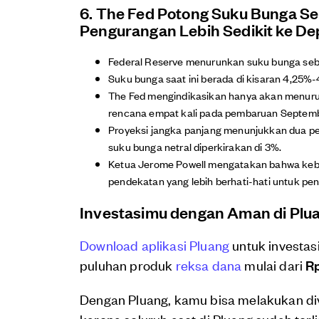
6. The Fed Potong Suku Bunga Se
Pengurangan Lebih Sedikit ke D
Federal Reserve menurunkan suku bunga sebes
Suku bunga saat ini berada di kisaran 4,25%
The Fed mengindikasikan hanya akan menurun
rencana empat kali pada pembaruan Septembe
Proyeksi jangka panjang menunjukkan dua pe
suku bunga netral diperkirakan di 3%.
Ketua Jerome Powell mengatakan bahwa kebij
pendekatan yang lebih berhati-hati untuk pe
Investasimu dengan Aman di Plu
Download aplikasi Pluang
untuk investas
puluhan produk
reksa dana
mulai dari
Rp
Dengan Pluang, kamu bisa melakukan di
karena seluruh aset di Pluang sudah terl