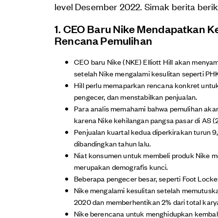
level Desember 2022. Simak berita berik
1. CEO Baru Nike Mendapatkan 
Rencana Pemulihan
CEO baru Nike (NKE) Elliott Hill akan menya
setelah Nike mengalami kesulitan seperti PH
Hill perlu memaparkan rencana konkret unt
pengecer, dan menstabilkan penjualan.
Para analis memahami bahwa pemulihan akan 
karena Nike kehilangan pangsa pasar di AS (
Penjualan kuartal kedua diperkirakan turun 
dibandingkan tahun lalu.
Niat konsumen untuk membeli produk Nike m
merupakan demografis kunci.
Beberapa pengecer besar, seperti Foot Lock
Nike mengalami kesulitan setelah memutuska
2020 dan memberhentikan 2% dari total kar
Nike berencana untuk menghidupkan kembali bi