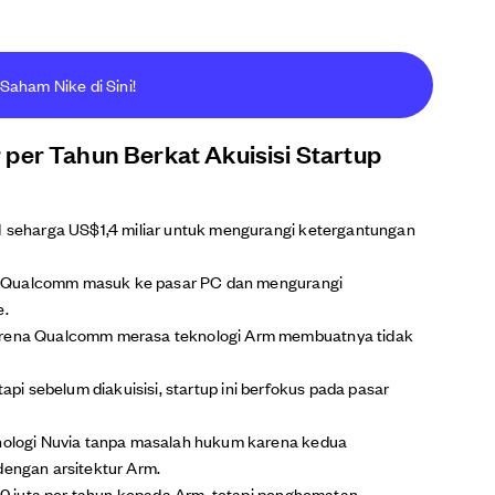
Saham Nike di Sini!
per Tahun Berkat Akuisisi Startup
seharga US$1,4 miliar untuk mengurangi ketergantungan
g Qualcomm masuk ke pasar PC dan mengurangi
e.
ena Qualcomm merasa teknologi Arm membuatnya tidak
tapi sebelum diakuisisi, startup ini berfokus pada pasar
logi Nuvia tanpa masalah hukum karena kedua
dengan arsitektur Arm.
 juta per tahun kepada Arm, tetapi penghematan