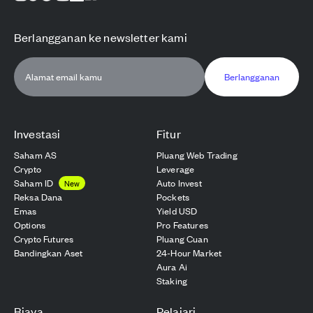
Berlangganan ke newsletter kami
Berlangganan
Investasi
Fitur
Saham AS
Pluang Web Trading
Crypto
Leverage
Saham ID
Auto Invest
New
Reksa Dana
Pockets
Emas
Yield USD
Options
Pro Features
Crypto Futures
Pluang Cuan
Bandingkan Aset
24-Hour Market
Aura Ai
Staking
Biaya
Pelajari