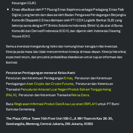
Keuangan (OJK).
Emas difasilitasi oleh PT Pluang Emas Sejahtera sebagai Pedagang Emas Fisik
Digital, yang berizin dan diawasi oleh Badan Pengawas Perdagangan Berjangka
Komoditi (Bappebti). Emas disimpan oleh PT ICDX Logistik Berikat (ILB) yang
bekerja sama dengan PT Brinks Solutions Indonesia (Brink's), dicatat di Bursa
Komoditi dan Derivatif Indonesia (ICDX), dan dijamin oleh Indonesia Clearing
House (ICH).
Semua investasi mengandung risiko dan kemungkinan kerugian nilai investasi.
Kinerja pada masa lalu tidak mencerminkan kinerja di masa depan. Kinerja historikal,
expected return, dan proyeksi probabilitas disediakan untuk tujuan informasi dan
ilustrasi.
Peraturan Perdagangan menurut Kelas Aset:
Peraturan dan Ketentuan Perdagangan
Emas
,
Peraturan dan Ketentuan
Perdagangan
Aset Crypto dan Crypto Futures
,
Peraturan dan Ketentuan
Transaksi
Penyaluran Amanat Luar Negeri Produk Saham Tunggal Asing
(PALN)
,
Peraturan dan Ketentuan Transaksi
Reksa Dana
.
Baca
Ringkasan Informasi Produk Dan/Atau Layanan (RIPLAY)
untuk PT Bumi
Santosa Cemerlang.
The Plaza Office Tower 15th Floor Unit 15B-C, Jl. MH Thamrin Kav 28-30,
Gondangdia, Menteng, Central Jakarta, DKI Jakarta, 10350