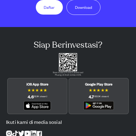
Daftar
Download
Siap Berinvestasi?
Scan kode QR untuk download
Pluang di Android dan iOS.
iOS App Store
Google Play Store
★
★
★
★
★
★
★
★
★
★
4.6
4.7
(
12.3K
ulasan
)
(
122.3K
ulasan
)
Ikuti kami di media sosial