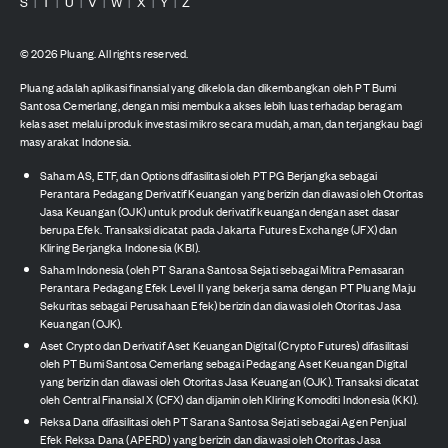
S
T
U
V
W
X
Y
Z
|
|
|
|
|
|
|
©
2026
Pluang. All rights reserved.
Pluang adalah aplikasi finansial yang dikelola dan dikembangkan oleh PT Bumi
Santosa Cemerlang, dengan misi membuka akses lebih luas terhadap beragam
kelas aset melalui produk investasi mikro secara mudah, aman, dan terjangkau bagi
masyarakat Indonesia.
Saham AS, ETF, dan Options difasilitasi oleh PT PG Berjangka sebagai
Perantara Pedagang Derivatif Keuangan yang berizin dan diawasi oleh Otoritas
Jasa Keuangan (OJK) untuk produk derivatif keuangan dengan aset dasar
berupa Efek. Transaksi dicatat pada Jakarta Futures Exchange (JFX) dan
Kliring Berjangka Indonesia (KBI).
Saham Indonesia (oleh PT Sarana Santosa Sejati sebagai Mitra Pemasaran
Perantara Pedagang Efek Level II yang bekerja sama dengan PT Pluang Maju
Sekuritas sebagai Perusahaan Efek) berizin dan diawasi oleh Otoritas Jasa
Keuangan (OJK).
Aset Crypto dan Derivatif Aset Keuangan Digital (Crypto Futures) difasilitasi
oleh PT Bumi Santosa Cemerlang sebagai Pedagang Aset Keuangan Digital
yang berizin dan diawasi oleh Otoritas Jasa Keuangan (OJK). Transaksi dicatat
oleh Central Finansial X (CFX) dan dijamin oleh Kliring Komoditi Indonesia (KKI).
Reksa Dana difasilitasi oleh PT Sarana Santosa Sejati sebagai Agen Penjual
Efek Reksa Dana (APERD) yang berizin dan diawasi oleh Otoritas Jasa