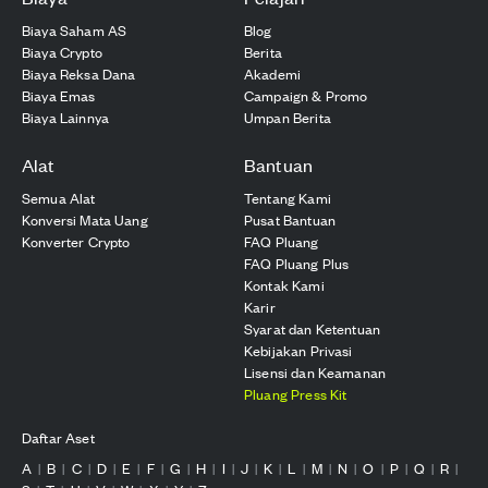
Biaya Saham AS
Blog
Biaya Crypto
Berita
Biaya Reksa Dana
Akademi
Biaya Emas
Campaign & Promo
Biaya Lainnya
Umpan Berita
Alat
Bantuan
Semua Alat
Tentang Kami
Konversi Mata Uang
Pusat Bantuan
Konverter Crypto
FAQ Pluang
FAQ Pluang Plus
Kontak Kami
Karir
Syarat dan Ketentuan
Kebijakan Privasi
Lisensi dan Keamanan
Pluang Press Kit
Daftar Aset
A
B
C
D
E
F
G
H
I
J
K
L
M
N
O
P
Q
R
|
|
|
|
|
|
|
|
|
|
|
|
|
|
|
|
|
|