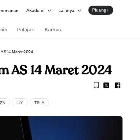
Pluang+
Akademi
Lainnya
eamanan
isis
Pelajari
Kamus
 AS 14 Maret 2024
am AS 14 Maret 2024
ZN
LLY
TSLA