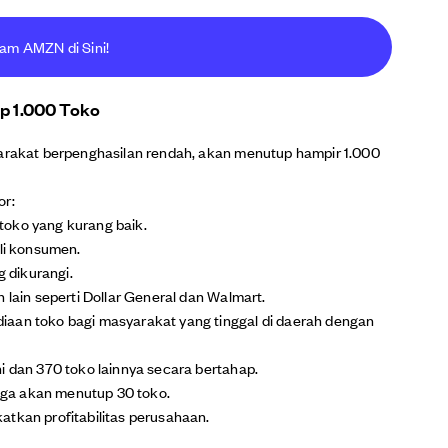
ham AMZN di Sini!
up 1.000 Toko
yarakat berpenghasilan rendah, akan menutup hampir 1.000
or:
toko yang kurang baik.
eli konsumen.
 dikurangi.
 lain seperti Dollar General dan Walmart.
iaan toko bagi masyarakat yang tinggal di daerah dengan
i dan 370 toko lainnya secara bertahap.
juga akan menutup 30 toko.
atkan profitabilitas perusahaan.