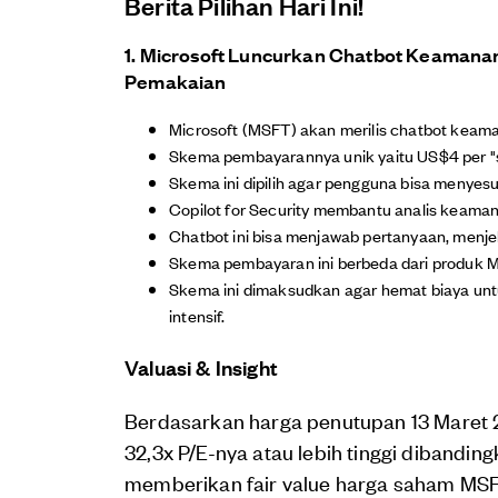
Berita
Pilihan
Hari Ini!
1. Microsoft Luncurkan Chatbot Keamana
Pemakaian
Microsoft (MSFT) akan merilis chatbot keaman
Skema pembayarannya unik yaitu US$4 per "s
Skema ini dipilih agar pengguna bisa menyes
Copilot for Security membantu analis keaman
Chatbot ini bisa menjawab pertanyaan, menj
Skema pembayaran ini berbeda dari produk Mi
Skema ini dimaksudkan agar hemat biaya unt
intensif.
Valuasi & Insight
Berdasarkan harga penutupan 13 Maret 
32,3x P/E-nya atau lebih tinggi dibandin
memberikan fair value harga saham MSF