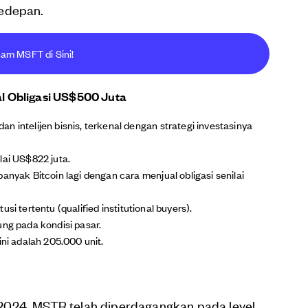
kedepan.
ham MSFT di Sini!
al Obligasi US$500 Juta
 intelijen bisnis, terkenal dengan strategi investasinya
lai US$822 juta.
anyak Bitcoin lagi dengan cara menjual obligasi senilai
itusi tertentu (qualified institutional buyers).
ung pada kondisi pasar.
ini adalah 205.000 unit.
2024, MSTR telah diperdagangkan pada level