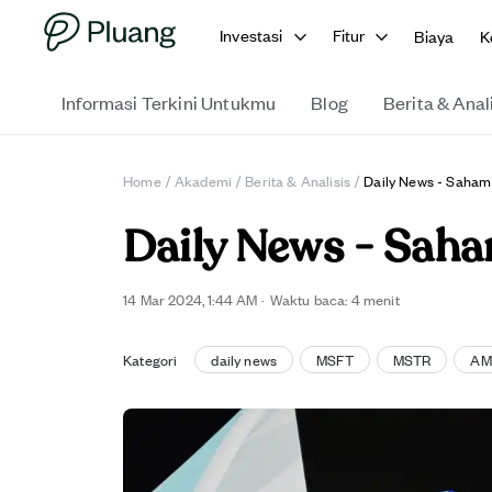
Investasi
Fitur
Biaya
K
Informasi Terkini Untukmu
Blog
Berita & Anal
Home
/
Akademi
/
Berita & Analisis
/
Daily News - Saham
Daily News - Sah
14 Mar 2024, 1:44 AM
·
Waktu baca: 4 menit
Kategori
daily news
MSFT
MSTR
AM