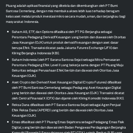
Pluang adalah aplikasi finansial yang dikelola dan dikembangkan oleh PT Bumi
Santosa Cemerlang, dengan misi membuka akses lebih luas terhadap beragam
kelas aset melalui produk investasi mikro secara mudah, aman, dan terjangkau bagi
masyarakat Indonesia.
Saham AS, ETF, dan Options difasilitasi oleh PT PG Berjangka sebagai
Perantara Pedagang Derivatif Keuangan yang berizin dan diawasi oleh Otoritas
Jasa Keuangan (OJK) untuk produk derivatif keuangan dengan aset dasar
berupa Efek. Transaksi dicatat pada Jakarta Futures Exchange (JFX) dan
Kliring Berjangka Indonesia (KBI).
Saham Indonesia (oleh PT Sarana Santosa Sejati sebagai Mitra Pemasaran
Perantara Pedagang Efek Level II yang bekerja sama dengan PT Pluang Maju
Sekuritas sebagai Perusahaan Efek) berizin dan diawasi oleh Otoritas Jasa
Keuangan (OJK).
Aset Crypto dan Derivatif Aset Keuangan Digital (Crypto Futures) difasilitasi
oleh PT Bumi Santosa Cemerlang sebagai Pedagang Aset Keuangan Digital
yang berizin dan diawasi oleh Otoritas Jasa Keuangan (OJK). Transaksi dicatat
oleh Central Finansial X (CFX) dan dijamin oleh Kliring Komoditi Indonesia (KKI).
Reksa Dana difasilitasi oleh PT Sarana Santosa Sejati sebagai Agen Penjual
Efek Reksa Dana (APERD) yang berizin dan diawasi oleh Otoritas Jasa
Keuangan (OJK).
Emas difasilitasi oleh PT Pluang Emas Sejahtera sebagai Pedagang Emas Fisik
Digital, yang berizin dan diawasi oleh Badan Pengawas Perdagangan Berjangka
Komoditi (Bappebti). Emas disimpan oleh PT ICDX Logistik Berikat (ILB) yang