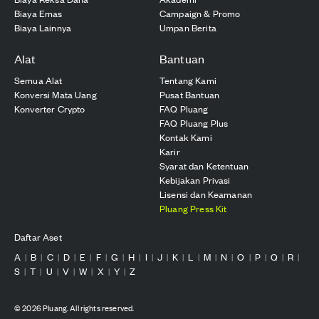
Biaya Emas
Campaign & Promo
Biaya Lainnya
Umpan Berita
Alat
Bantuan
Semua Alat
Tentang Kami
Konversi Mata Uang
Pusat Bantuan
Konverter Crypto
FAQ Pluang
FAQ Pluang Plus
Kontak Kami
Karir
Syarat dan Ketentuan
Kebijakan Privasi
Lisensi dan Keamanan
Pluang Press Kit
Daftar Aset
A
B
C
D
E
F
G
H
I
J
K
L
M
N
O
P
Q
R
|
|
|
|
|
|
|
|
|
|
|
|
|
|
|
|
|
|
S
T
U
V
W
X
Y
Z
|
|
|
|
|
|
|
©
2026
Pluang. All rights reserved.