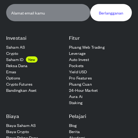
Berlangganan
Investasi
Fitur
Saham AS
Pluang Web Trading
Crypto
Leverage
Saham ID
Auto Invest
New
Reksa Dana
Pockets
Emas
Yield USD
Options
Pro Features
Crypto Futures
Pluang Cuan
Bandingkan Aset
24-Hour Market
Aura Ai
Staking
Biaya
Pelajari
Biaya Saham AS
Blog
Biaya Crypto
Berita
Biaya Reksa Dana
Akademi