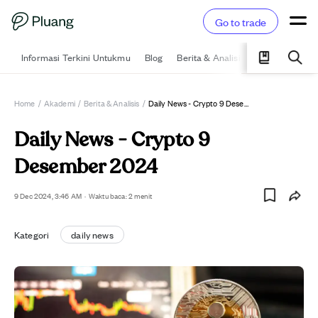
Go to trade
Informasi Terkini Untukmu
Blog
Berita & Analisis
Pelajari
Ka
Home
/
Akademi
/
Berita & Analisis
/
Daily News - Crypto 9 Desember 2024
Daily News - Crypto 9
Desember 2024
9 Dec 2024, 3:46 AM
·
Waktu baca: 2 menit
Kategori
daily news