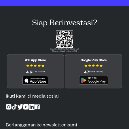
Siap Berinvestasi?
Scan kode QR untuk download
Pluang di Android dan iOS.
iOS App Store
Google Play Store
★
★
★
★
★
★
★
★
★
★
4.6
4.7
(
12.3K
ulasan
)
(
122.3K
ulasan
)
Ikuti kami di media sosial
Berlangganan ke newsletter kami