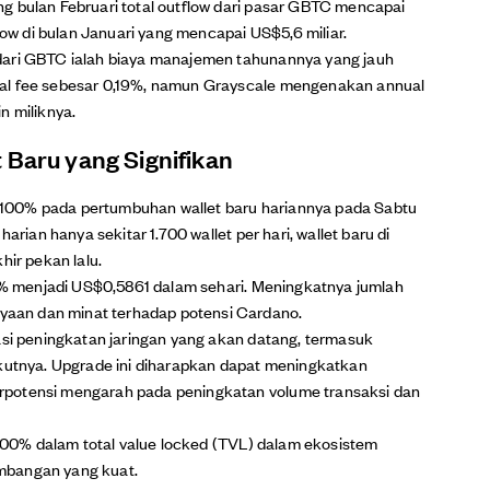
g bulan Februari total outflow dari pasar GBTC mencapai
flow di bulan Januari yang mencapai US$5,6 miliar.
dari GBTC ialah biaya manajemen tahunannya yang jauh
ual fee sebesar 0,19%, namun Grayscale mengenakan annual
n miliknya.
 Baru yang Signifikan
100% pada pertumbuhan wallet baru hariannya pada Sabtu
arian hanya sekitar 1.700 wallet per hari, wallet baru di
hir pekan lalu.
,6% menjadi US$0,5861 dalam sehari. Meningkatnya jumlah
aan dan minat terhadap potensi Cardano.
asi peningkatan jaringan yang akan datang, termasuk
ikutnya. Upgrade ini diharapkan dapat meningkatkan
rpotensi mengarah pada peningkatan volume transaksi dan
r 700% dalam total value locked (TVL) dalam ekosistem
mbangan yang kuat.