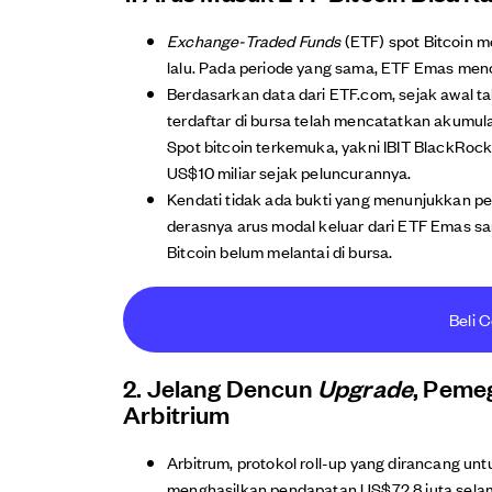
Exchange-Traded Funds
(ETF) spot Bitcoin 
lalu. Pada periode yang sama, ETF Emas menc
Berdasarkan data dari ETF.com, sejak awal ta
terdaftar di bursa telah mencatatkan akumula
Spot bitcoin terkemuka, yakni IBIT BlackRock
US$10 miliar sejak peluncurannya.
Kendati tidak ada bukti yang menunjukkan p
derasnya arus modal keluar dari ETF Emas sa
Bitcoin belum melantai di bursa.
Beli C
2. Jelang Dencun
Upgrade
, Peme
Arbitrium
Arbitrum, protokol roll-up yang dirancang unt
menghasilkan pendapatan US$72,8 juta selam