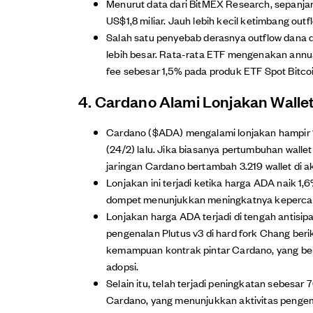
Menurut data dari BitMEX Research, sepanjan
US$1,8 miliar. Jauh lebih kecil ketimbang out
Salah satu penyebab derasnya outflow dana 
lebih besar. Rata-rata ETF mengenakan ann
fee sebesar 1,5% pada produk ETF Spot Bitcoi
4. Cardano Alami Lonjakan Wallet
Cardano ($ADA) mengalami lonjakan hampir 
(24/2) lalu. Jika biasanya pertumbuhan wallet h
jaringan Cardano bertambah 3.219 wallet di ak
Lonjakan ini terjadi ketika harga ADA naik 1
dompet menunjukkan meningkatnya kepercay
Lonjakan harga ADA terjadi di tengah antisip
pengenalan Plutus v3 di hard fork Chang ber
kemampuan kontrak pintar Cardano, yang be
adopsi.
Selain itu, telah terjadi peningkatan sebesa
Cardano, yang menunjukkan aktivitas penge