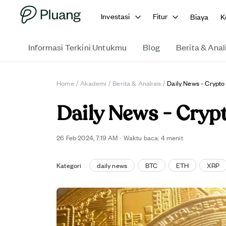
Investasi
Fitur
Biaya
K
Informasi Terkini Untukmu
Blog
Berita & Anal
Home
/
Akademi
/
Berita & Analisis
/
Daily News - Crypto
Daily News - Cryp
26 Feb 2024, 7:19 AM
·
Waktu baca: 4 menit
Kategori
daily news
BTC
ETH
XRP