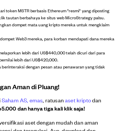
dari token MSTR berbasis Ethereum "resmi" yang diposting
 tautan berbahaya ke situs web MicroStrategy palsu.
gkan dompet mata uang kripto mereka untuk mengklaim
am dompet Web3 mereka, para korban mendapati dana mereka
laporkan lebih dari US$440,000 telah dicuri dari para
bernilai lebih dari US$420,000.
tika berinteraksi dengan pesan atau penawaran yang tidak
ngan Aman di Pluang!
i
Saham AS,
emas
, ratusan
aset kripto
dan
5.000 dan hanya tiga kali klik saja!
versifikasi aset dengan mudah dan aman
isensi dan teregulasi. Ayo, download dan