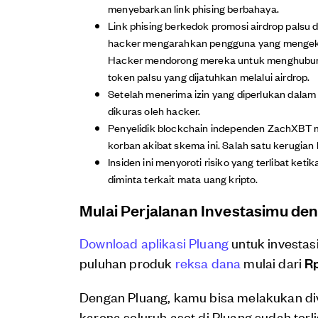
menyebarkan link phising berbahaya.
Link phising berkedok promosi airdrop palsu 
hacker mengarahkan pengguna yang mengeklik
Hacker mendorong mereka untuk menghubun
token palsu yang dijatuhkan melalui airdrop.
Setelah menerima izin yang diperlukan dal
dikuras oleh hacker.
Penyelidik blockchain independen ZachXBT me
korban akibat skema ini. Salah satu kerugian 
Insiden ini menyoroti risiko yang terlibat ke
diminta terkait mata uang kripto.
Mulai Perjalanan Investasimu de
Download aplikasi Pluang
untuk investas
puluhan produk
reksa dana
mulai dari
Rp
Dengan Pluang, kamu bisa melakukan di
karena seluruh aset di Pluang sudah terl