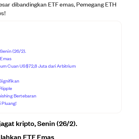
h besar dibandingkan ETF emas, Pemegang ETH
ws!
 Senin (26/2).
F Emas
um Cuan US$72,8 Juta dari Arbitrium
Signifikan
Ripple
hishing Bertebaran
 Pluang!
agat kripto, Senin (26/2).
Kalahkan ETF Emas