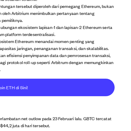
euntungan tersebut diperoleh dari pemegang Ethereum, bukan
 oleh Arbitrium menimbulkan pertanyaan tentang
 pemiliknya.
rhubungan ekosistem lapisan-1 dan lapisan-2 Ethereum serta
 platform terdesentralisasi.
osistem Ethereum menandai momen penting yang
pasitas jaringan, penanganan transaksi, dan skalabilitas.
an efisiensi penyimpanan data dan pemrosesan transaksi,
gi protokol roll-up seperti Arbitrum dengan memungkinkan
.
oin ETH di Sini!
rlambatan net outlow pada 23 Februari lalu. GBTC tercatat
4,2 juta di hari tersebut.