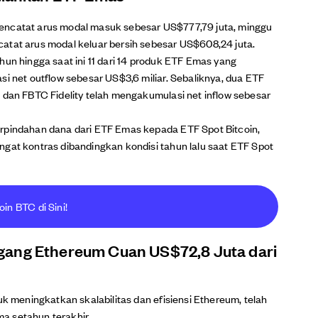
mencatat arus modal masuk sebesar US$777,79 juta, minggu
atat arus modal keluar bersih sebesar US$608,24 juta.
hun hingga saat ini 11 dari 14 produk ETF Emas yang
si net outflow sebesar US$3,6 miliar. Sebaliknya, dua ETF
 dan FBTC Fidelity telah mengakumulasi net inflow sebesar
erpindahan dana dari ETF Emas kepada ETF Spot Bitcoin,
ngat kontras dibandingkan kondisi tahun lalu saat ETF Spot
oin BTC di Sini!
gang Ethereum Cuan US$72,8 Juta dari
uk meningkatkan skalabilitas dan efisiensi Ethereum, telah
a setahun terakhir.