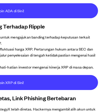
oin ADA di Sini!
g Terhadap Ripple
 untuk mengajukan banding terhadap keputusan terkait
.
fluktuasi harga XRP. Pertarungan hukum antara SEC dan
jalur penyelesaian di tengah ketidakpastian mengenai hasil
ehati-hatian investor mengenai kinerja XRP di masa depan.
oin XRP di Sini!
etas, Link Phishing Bertebaran
tegyX telah diretas. Hackernya mengambil alih akun untuk