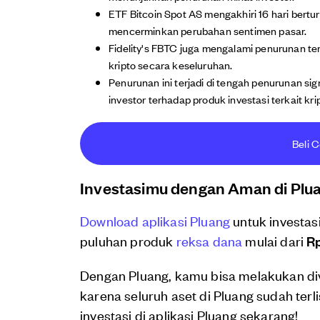
ETF Bitcoin Spot AS mengakhiri 16 hari bertu
mencerminkan perubahan sentimen pasar.
Fidelity's FBTC juga mengalami penurunan t
kripto secara keseluruhan.
Penurunan ini terjadi di tengah penurunan s
investor terhadap produk investasi terkait kri
Beli C
Investasimu dengan Aman di Plu
Download aplikasi Pluang
untuk investas
puluhan produk
reksa dana
mulai dari
Rp
Dengan Pluang, kamu bisa melakukan di
karena seluruh aset di Pluang sudah terl
investasi di aplikasi Pluang sekarang!