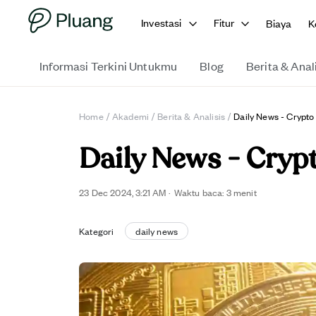
Investasi
Fitur
Biaya
K
Informasi Terkini Untukmu
Blog
Berita & Anal
Home
/
Akademi
/
Berita & Analisis
/
Daily News - Crypt
Daily News - Cry
23 Dec 2024, 3:21 AM
·
Waktu baca: 3 menit
Kategori
daily news