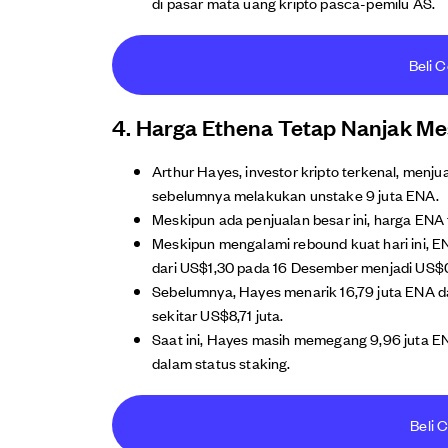
di pasar mata uang kripto pasca-pemilu AS.
Beli C
4. Harga Ethena Tetap Nanjak Me
Arthur Hayes, investor kripto terkenal, menju
sebelumnya melakukan unstake 9 juta ENA.
Meskipun ada penjualan besar ini, harga ENA
Meskipun mengalami rebound kuat hari ini,
​​dari US$1,30 pada 16 Desember menjadi US
Sebelumnya, Hayes menarik 16,79 juta ENA 
sekitar US$8,71 juta.
Saat ini, Hayes masih memegang 9,96 juta ENA 
dalam status staking.
Beli C