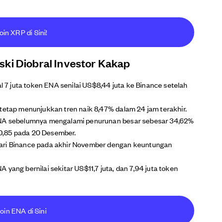
oin XRP di Sini!
ski Diobral Investor Kakap
al 7 juta token ENA senilai US$8,44 juta ke Binance setelah
 tetap menunjukkan tren naik 8,47% dalam 24 jam terakhir.
 ENA sebelumnya mengalami penurunan besar sebesar 34,62%
$0,85 pada 20 Desember.
dari Binance pada akhir November dengan keuntungan
yang bernilai sekitar US$11,7 juta, dan 7,94 juta token
oin ENA di Sini