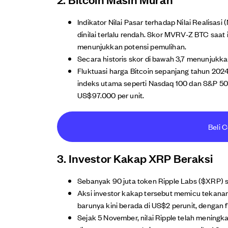
Indikator Nilai Pasar terhadap Nilai Realisa
dinilai terlalu rendah. Skor MVRV-Z BTC saat ini
menunjukkan potensi pemulihan.
Secara historis skor di bawah 3,7 menunjukka
Fluktuasi harga Bitcoin sepanjang tahun 2
indeks utama seperti Nasdaq 100 dan S&P 500.
US$97.000 per unit.
Beli C
3. Investor Kakap XRP Beraksi
Sebanyak 90 juta token Ripple Labs ($XRP) sen
Aksi investor kakap tersebut memicu tekanan
barunya kini berada di US$2 perunit, dengan f
Sejak 5 November, nilai Ripple telah meningkat