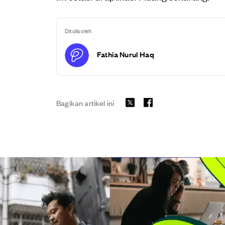
Ditulis oleh
Fathia Nurul Haq
Bagikan artikel ini