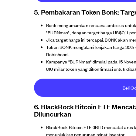
5. Pembakaran Token Bonk: Target 
Bonk mengumumkan rencana ambisius untuk m
"BURNmas", dengan target harga US$0,11 per 
Jika target harga ini tercapai, BONK akan me
Token BONK mengalami lonjakan harga 30% dala
Robinhood.
Kampanye "BURNmas" dimulai pada 15 Novembe
810 miliar token yang dikonfirmasi untuk dibak
Beli Co
6. BlackRock Bitcoin ETF Mencat
Diluncurkan
BlackRock Bitcoin ETF (IBIT) mencatat arus 
menunjukkan penurunan minat investor.