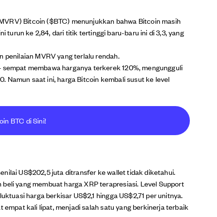
si (MVRV) Bitcoin ($BTC) menunjukkan bahwa Bitcoin masih
 turun ke 2,84, dari titik tertinggi baru-baru ini di 3,3, yang
n penilaian MVRV yang terlalu rendah.
024 sempat membawa harganya terkerek 120%, mengungguli
 Namun saat ini, harga Bitcoin kembali susut ke level
oin BTC di Sini!
ilai US$202,5 juta ditransfer ke wallet tidak diketahui.
 beli yang membuat harga XRP terapresiasi. Level Support
luktuasi harga berkisar US$2,1 hingga US$2,71 per unitnya.
 empat kali lipat, menjadi salah satu yang berkinerja terbaik