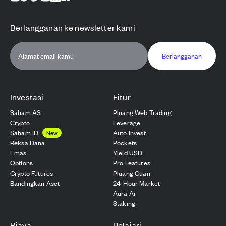
Berlangganan ke newsletter kami
Berlangganan
Investasi
Fitur
Saham AS
Pluang Web Trading
Crypto
Leverage
Saham ID
Auto Invest
New
Reksa Dana
Pockets
Emas
Yield USD
Options
Pro Features
Crypto Futures
Pluang Cuan
Bandingkan Aset
24-Hour Market
Aura Ai
Staking
Biaya
Pelajari