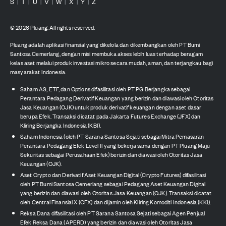
S
T
U
V
W
X
Y
Z
|
|
|
|
|
|
|
©
2026
Pluang. All rights reserved.
Pluang adalah aplikasi finansial yang dikelola dan dikembangkan oleh PT Bumi
Santosa Cemerlang, dengan misi membuka akses lebih luas terhadap beragam
kelas aset melalui produk investasi mikro secara mudah, aman, dan terjangkau bagi
masyarakat Indonesia.
Saham AS, ETF, dan Options difasilitasi oleh PT PG Berjangka sebagai
Perantara Pedagang Derivatif Keuangan yang berizin dan diawasi oleh Otoritas
Jasa Keuangan (OJK) untuk produk derivatif keuangan dengan aset dasar
berupa Efek. Transaksi dicatat pada Jakarta Futures Exchange (JFX) dan
Kliring Berjangka Indonesia (KBI).
Saham Indonesia (oleh PT Sarana Santosa Sejati sebagai Mitra Pemasaran
Perantara Pedagang Efek Level II yang bekerja sama dengan PT Pluang Maju
Sekuritas sebagai Perusahaan Efek) berizin dan diawasi oleh Otoritas Jasa
Keuangan (OJK).
Aset Crypto dan Derivatif Aset Keuangan Digital (Crypto Futures) difasilitasi
oleh PT Bumi Santosa Cemerlang sebagai Pedagang Aset Keuangan Digital
yang berizin dan diawasi oleh Otoritas Jasa Keuangan (OJK). Transaksi dicatat
oleh Central Finansial X (CFX) dan dijamin oleh Kliring Komoditi Indonesia (KKI).
Reksa Dana difasilitasi oleh PT Sarana Santosa Sejati sebagai Agen Penjual
Efek Reksa Dana (APERD) yang berizin dan diawasi oleh Otoritas Jasa