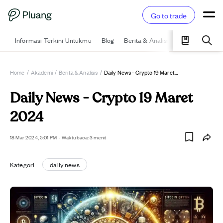
Go to trade
Informasi Terkini Untukmu
Blog
Berita & Analisis
Pelajari
Ka
Home
/
Akademi
/
Berita & Analisis
/
Daily News - Crypto 19 Maret 2024
Daily News - Crypto 19 Maret
2024
18 Mar 2024, 5:01 PM
·
Waktu baca: 3 menit
Kategori
daily news