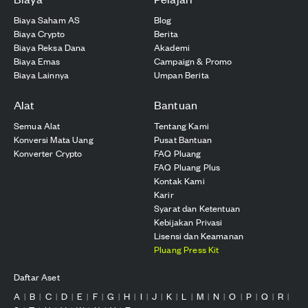
Biaya Saham AS
Blog
Biaya Crypto
Berita
Biaya Reksa Dana
Akademi
Biaya Emas
Campaign & Promo
Biaya Lainnya
Umpan Berita
Alat
Bantuan
Semua Alat
Tentang Kami
Konversi Mata Uang
Pusat Bantuan
Konverter Crypto
FAQ Pluang
FAQ Pluang Plus
Kontak Kami
Karir
Syarat dan Ketentuan
Kebijakan Privasi
Lisensi dan Keamanan
Pluang Press Kit
Daftar Aset
A
B
C
D
E
F
G
H
I
J
K
L
M
N
O
P
Q
R
|
|
|
|
|
|
|
|
|
|
|
|
|
|
|
|
|
|