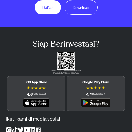
Daftar
Download
Siap Berinvestasi?
Scan kode QR untuk download
Pluang di Android dan iOS.
iOS App Store
Google Play Store
★
★
★
★
★
★
★
★
★
★
4.6
4.7
(
12.3K
ulasan
)
(
122.3K
ulasan
)
Ikuti kami di media sosial