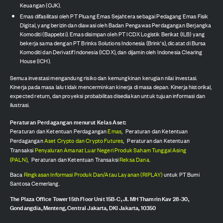
Keuangan (OJK).
Emas difasilitasi oleh PT Pluang Emas Sejahtera sebagai Pedagang Emas Fisik
Digital, yang berizin dan diawasi oleh Badan Pengawas Perdagangan Berjangka
Komoditi (Bappebti). Emas disimpan oleh PT ICDX Logistik Berikat (ILB) yang
bekerja sama dengan PT Brinks Solutions Indonesia (Brink's), dicatat di Bursa
Komoditi dan Derivatif Indonesia (ICDX), dan dijamin oleh Indonesia Clearing
House (ICH).
Semua investasi mengandung risiko dan kemungkinan kerugian nilai investasi.
Kinerja pada masa lalu tidak mencerminkan kinerja di masa depan. Kinerja historikal,
expected return, dan proyeksi probabilitas disediakan untuk tujuan informasi dan
ilustrasi.
Peraturan Perdagangan menurut Kelas Aset:
Peraturan dan Ketentuan Perdagangan
Emas
,
Peraturan dan Ketentuan
Perdagangan
Aset Crypto dan Crypto Futures
,
Peraturan dan Ketentuan
Transaksi
Penyaluran Amanat Luar Negeri Produk Saham Tunggal Asing
(PALN)
,
Peraturan dan Ketentuan Transaksi
Reksa Dana
.
Baca
Ringkasan Informasi Produk Dan/Atau Layanan (RIPLAY)
untuk PT Bumi
Santosa Cemerlang.
The Plaza Office Tower 15th Floor Unit 15B-C, Jl. MH Thamrin Kav 28-30,
Gondangdia, Menteng, Central Jakarta, DKI Jakarta, 10350