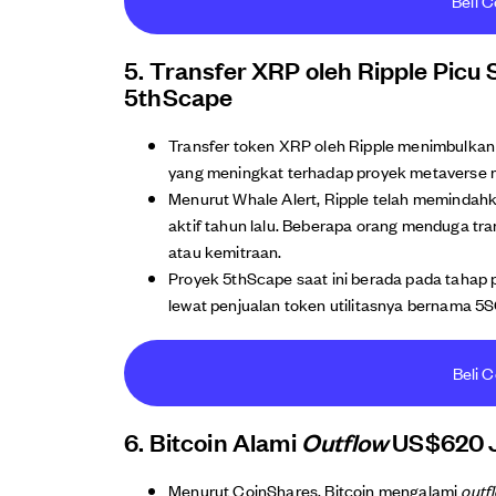
Beli C
5. Transfer XRP oleh Ripple Picu
5thScape
Transfer token XRP oleh Ripple menimbulkan
yang meningkat terhadap proyek metaverse 
Menurut Whale Alert, Ripple telah memindahk
aktif tahun lalu. Beberapa orang menduga tra
atau kemitraan.
Proyek 5thScape saat ini berada pada tahap p
lewat penjualan token utilitasnya bernama 5
Beli C
6. Bitcoin Alami
Outflow
US$620 J
Menurut CoinShares, Bitcoin mengalami
outf