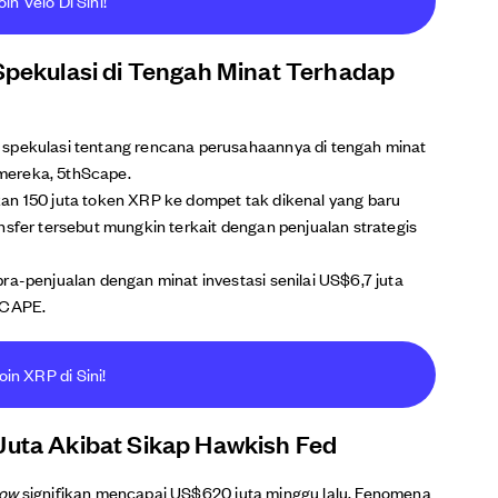
oin Velo Di Sini!
 Spekulasi di Tengah Minat Terhadap
 spekulasi tentang rencana perusahaannya di tengah minat
mereka, 5thScape.
an 150 juta token XRP ke dompet tak dikenal yang baru
nsfer tersebut mungkin terkait dengan penjualan strategis
ra-penjualan dengan minat investasi senilai US$6,7 juta
SCAPE.
oin XRP di Sini!
uta Akibat Sikap Hawkish Fed
low
signifikan mencapai US$620 juta minggu lalu. Fenomena