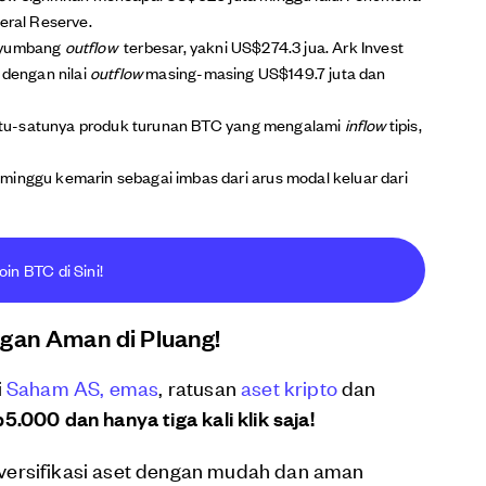
eral Reserve.
enyumbang
outflow
terbesar, yakni US$274.3 jua. Ark Invest
 dengan nilai
outflow
masing-masing US$149.7 juta dan
i satu-satunya produk turunan BTC yang mengalami
inflow
tipis,
minggu kemarin sebagai imbas dari arus modal keluar dari
oin BTC di Sini!
ngan Aman di Pluang!
i
Saham AS,
emas
, ratusan
aset kripto
dan
5.000 dan hanya tiga kali klik saja!
versifikasi aset dengan mudah dan aman