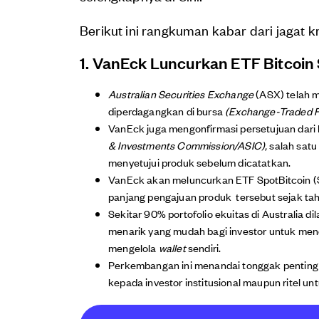
Berikut ini rangkuman kabar dari jagat kri
1. VanEck Luncurkan ETF Bitcoin 
Australian Securities Exchange
(ASX) telah m
diperdagangkan di bursa
(Exchange-Traded 
VanEck juga mengonfirmasi persetujuan dari K
& Investments Commission/ASIC),
salah satu
menyetujui produk sebelum dicatatkan.
VanEck akan meluncurkan ETF SpotBitcoin ($B
panjang pengajuan produk tersebut sejak tah
Sekitar 90% portofolio ekuitas di Australia di
menarik yang mudah bagi investor untuk men
mengelola
wallet
sendiri.
Perkembangan ini menandai tonggak penting d
kepada investor institusional maupun ritel unt