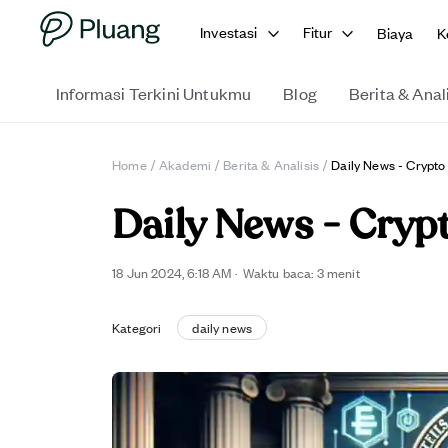
Investasi
Fitur
Biaya
K
Informasi Terkini Untukmu
Blog
Berita & Anal
Home
/
Akademi
/
Berita & Analisis
/
Daily News - Crypto
Daily News - Cryp
18 Jun 2024, 6:18 AM
·
Waktu baca: 3 menit
Kategori
daily news