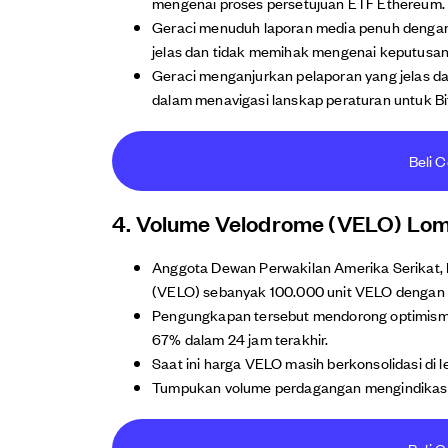
mengenai proses persetujuan ETF Ethereum.
Geraci menuduh laporan media penuh dengan
jelas dan tidak memihak mengenai keputusan
Geraci menganjurkan pelaporan yang jelas d
dalam menavigasi lanskap peraturan untuk B
Beli C
4. Volume Velodrome (VELO) Lom
Anggota Dewan Perwakilan Amerika Serikat,
(VELO) sebanyak 100.000 unit VELO dengan n
Pengungkapan tersebut mendorong optimism
67% dalam 24 jam terakhir.
Saat ini harga VELO masih berkonsolidasi di l
Tumpukan volume perdagangan mengindikas