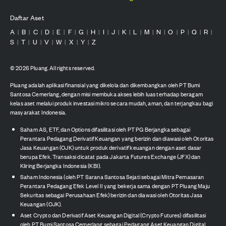
Daftar Aset
A
B
C
D
E
F
G
H
I
J
K
L
M
N
O
P
Q
R
|
|
|
|
|
|
|
|
|
|
|
|
|
|
|
|
|
|
S
T
U
V
W
X
Y
Z
|
|
|
|
|
|
|
©
2026
Pluang. All rights reserved.
Pluang adalah aplikasi finansial yang dikelola dan dikembangkan oleh PT Bumi
Santosa Cemerlang, dengan misi membuka akses lebih luas terhadap beragam
kelas aset melalui produk investasi mikro secara mudah, aman, dan terjangkau bagi
masyarakat Indonesia.
Saham AS, ETF, dan Options difasilitasi oleh PT PG Berjangka sebagai
Perantara Pedagang Derivatif Keuangan yang berizin dan diawasi oleh Otoritas
Jasa Keuangan (OJK) untuk produk derivatif keuangan dengan aset dasar
berupa Efek. Transaksi dicatat pada Jakarta Futures Exchange (JFX) dan
Kliring Berjangka Indonesia (KBI).
Saham Indonesia (oleh PT Sarana Santosa Sejati sebagai Mitra Pemasaran
Perantara Pedagang Efek Level II yang bekerja sama dengan PT Pluang Maju
Sekuritas sebagai Perusahaan Efek) berizin dan diawasi oleh Otoritas Jasa
Keuangan (OJK).
Aset Crypto dan Derivatif Aset Keuangan Digital (Crypto Futures) difasilitasi
oleh PT Bumi Santosa Cemerlang sebagai Pedagang Aset Keuangan Digital