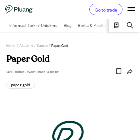
Go to trade
Informasi Terkini Untukmu
Blog
Berita & Analisis
Pelajari
Ka
Home
/
Akademi
/
Kamus
/
Paper Gold
Paper Gold
1430
dilihat
·
Waktu baca:
4
menit
paper gold