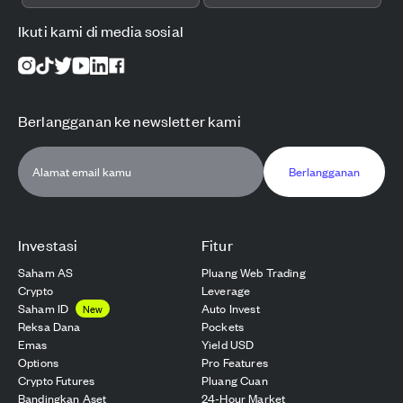
Ikuti kami di media sosial
Berlangganan ke newsletter kami
Berlangganan
Investasi
Fitur
Saham AS
Pluang Web Trading
Crypto
Leverage
Saham ID
Auto Invest
New
Reksa Dana
Pockets
Emas
Yield USD
Options
Pro Features
Crypto Futures
Pluang Cuan
Bandingkan Aset
24-Hour Market