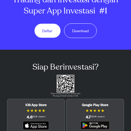
Super App Investasi
#1
Daftar
Download
Siap Berinvestasi?
Scan kode QR untuk download
Pluang di Android dan iOS.
iOS App Store
Google Play Store
★
★
★
★
★
★
★
★
★
★
4.6
4.7
(
12.3K
ulasan
)
(
122.1K
ulasan
)