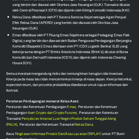
yang berizin dan diawasi oleh Otoritas Jasa Keuangan (OJK). Transaksi dicatat
oleh Central Finansial X (CFX) dan dijamin oleh Kliring Komoditi Indonesia (KKI).
Reksa Dana difasilitasi oleh PT Sarana Santosa Sejati sebagai Agen Penjual
Efek Reksa Dana (APERD) yang berizin dan diawasi oleh Otoritas Jasa
Keuangan (OJK).
Emas difasilitasi oleh PT Pluang Emas Sejahtera sebagai Pedagang Emas Fisik
Digital, yang berizin dan diawasi oleh Badan Pengawas Perdagangan Berjangka
Komoditi (Bappebti). Emas disimpan oleh PT ICDX Logistik Berikat (ILB) yang
bekerja sama dengan PT Brinks Solutions Indonesia (Brink's), dicatat di Bursa
Komoditi dan Derivatif Indonesia (ICDX), dan dijamin oleh Indonesia Clearing
House (ICH).
Semua investasi mengandung risiko dan kemungkinan kerugian nilai investasi.
Kinerja pada masa lalu tidak mencerminkan kinerja di masa depan. Kinerja historikal,
expected return, dan proyeksi probabilitas disediakan untuk tujuan informasi dan
ilustrasi.
Peraturan Perdagangan menurut Kelas Aset:
Peraturan dan Ketentuan Perdagangan
Emas
,
Peraturan dan Ketentuan
Perdagangan
Aset Crypto dan Crypto Futures
,
Peraturan dan Ketentuan
Transaksi
Penyaluran Amanat Luar Negeri Produk Saham Tunggal Asing
(PALN)
,
Peraturan dan Ketentuan Transaksi
Reksa Dana
.
Baca
Ringkasan Informasi Produk Dan/Atau Layanan (RIPLAY)
untuk PT Bumi
Santosa Cemerlang.