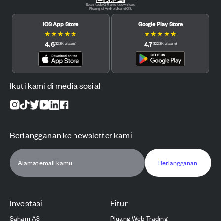
Scan kode QR untuk download
Pluang di Android dan iOS.
iOS App Store
Google Play Store
★
★
★
★
★
★
★
★
★
★
4.6
4.7
(
12.3K
ulasan
)
(
122.3K
ulasan
)
Ikuti kami di media sosial
Berlangganan ke newsletter kami
Berlangganan
Investasi
Fitur
Saham AS
Pluang Web Trading