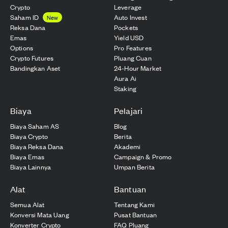
Crypto
Leverage
Saham ID
Auto Invest
New
Reksa Dana
Pockets
Emas
Yield USD
Options
Pro Features
Crypto Futures
Pluang Cuan
Bandingkan Aset
24-Hour Market
Aura Ai
Staking
Biaya
Pelajari
Biaya Saham AS
Blog
Biaya Crypto
Berita
Biaya Reksa Dana
Akademi
Biaya Emas
Campaign & Promo
Biaya Lainnya
Umpan Berita
Alat
Bantuan
Semua Alat
Tentang Kami
Konversi Mata Uang
Pusat Bantuan
Konverter Crypto
FAQ Pluang