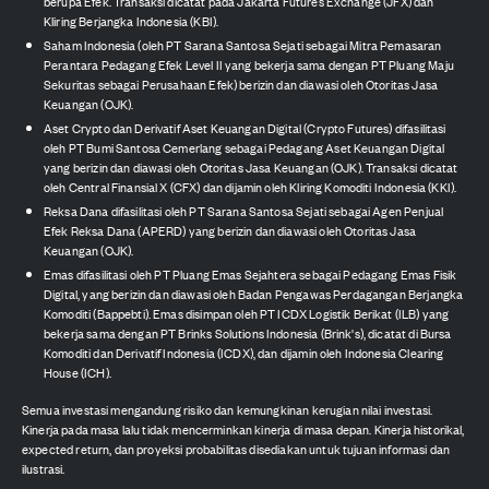
berupa Efek. Transaksi dicatat pada Jakarta Futures Exchange (JFX) dan
Kliring Berjangka Indonesia (KBI).
Saham Indonesia (oleh PT Sarana Santosa Sejati sebagai Mitra Pemasaran
Perantara Pedagang Efek Level II yang bekerja sama dengan PT Pluang Maju
Sekuritas sebagai Perusahaan Efek) berizin dan diawasi oleh Otoritas Jasa
Keuangan (OJK).
Aset Crypto dan Derivatif Aset Keuangan Digital (Crypto Futures) difasilitasi
oleh PT Bumi Santosa Cemerlang sebagai Pedagang Aset Keuangan Digital
yang berizin dan diawasi oleh Otoritas Jasa Keuangan (OJK). Transaksi dicatat
oleh Central Finansial X (CFX) dan dijamin oleh Kliring Komoditi Indonesia (KKI).
Reksa Dana difasilitasi oleh PT Sarana Santosa Sejati sebagai Agen Penjual
Efek Reksa Dana (APERD) yang berizin dan diawasi oleh Otoritas Jasa
Keuangan (OJK).
Emas difasilitasi oleh PT Pluang Emas Sejahtera sebagai Pedagang Emas Fisik
Digital, yang berizin dan diawasi oleh Badan Pengawas Perdagangan Berjangka
Komoditi (Bappebti). Emas disimpan oleh PT ICDX Logistik Berikat (ILB) yang
bekerja sama dengan PT Brinks Solutions Indonesia (Brink's), dicatat di Bursa
Komoditi dan Derivatif Indonesia (ICDX), dan dijamin oleh Indonesia Clearing
House (ICH).
Semua investasi mengandung risiko dan kemungkinan kerugian nilai investasi.
Kinerja pada masa lalu tidak mencerminkan kinerja di masa depan. Kinerja historikal,
expected return, dan proyeksi probabilitas disediakan untuk tujuan informasi dan
ilustrasi.