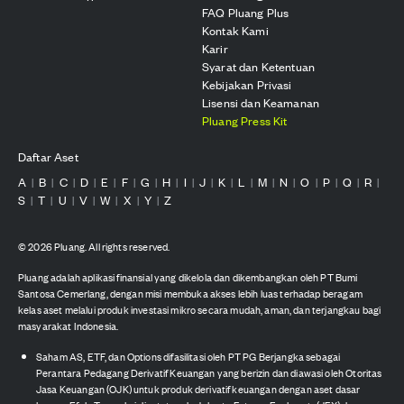
FAQ Pluang Plus
Kontak Kami
Karir
Syarat dan Ketentuan
Kebijakan Privasi
Lisensi dan Keamanan
Pluang Press Kit
Daftar Aset
A
B
C
D
E
F
G
H
I
J
K
L
M
N
O
P
Q
R
|
|
|
|
|
|
|
|
|
|
|
|
|
|
|
|
|
|
S
T
U
V
W
X
Y
Z
|
|
|
|
|
|
|
©
2026
Pluang. All rights reserved.
Pluang adalah aplikasi finansial yang dikelola dan dikembangkan oleh PT Bumi
Santosa Cemerlang, dengan misi membuka akses lebih luas terhadap beragam
kelas aset melalui produk investasi mikro secara mudah, aman, dan terjangkau bagi
masyarakat Indonesia.
Saham AS, ETF, dan Options difasilitasi oleh PT PG Berjangka sebagai
Perantara Pedagang Derivatif Keuangan yang berizin dan diawasi oleh Otoritas
Jasa Keuangan (OJK) untuk produk derivatif keuangan dengan aset dasar