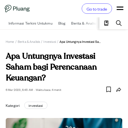
Go to trade
Informasi Terkini Untukmu
Blog
Berita & Analisis
Pelajari
Ka
Home
/
Berita & Analisis
/
Investasi
/
Apa Untungnya Investasi Saham Bagi Perencanaan Keuangan?
Apa Untungnya Investasi
Saham bagi Perencanaan
Keuangan?
6 Mar 2023, 6:45 AM
·
Waktu baca: 4 menit
Kategori
investasi