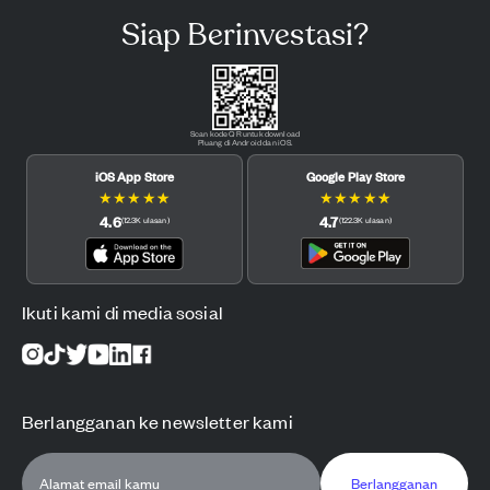
Siap Berinvestasi?
Scan kode QR untuk download
Pluang di Android dan iOS.
iOS App Store
Google Play Store
★
★
★
★
★
★
★
★
★
★
4.6
4.7
(
12.3K
ulasan
)
(
122.3K
ulasan
)
Ikuti kami di media sosial
Berlangganan ke newsletter kami
Berlangganan