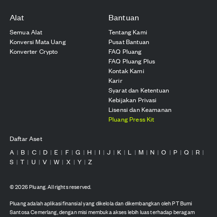
Alat
Bantuan
Semua Alat
Tentang Kami
Konversi Mata Uang
Pusat Bantuan
Konverter Crypto
FAQ Pluang
FAQ Pluang Plus
Kontak Kami
Karir
Syarat dan Ketentuan
Kebijakan Privasi
Lisensi dan Keamanan
Pluang Press Kit
Daftar Aset
A
B
C
D
E
F
G
H
I
J
K
L
M
N
O
P
Q
R
|
|
|
|
|
|
|
|
|
|
|
|
|
|
|
|
|
|
S
T
U
V
W
X
Y
Z
|
|
|
|
|
|
|
©
2026
Pluang. All rights reserved.
Pluang adalah aplikasi finansial yang dikelola dan dikembangkan oleh PT Bumi
Santosa Cemerlang, dengan misi membuka akses lebih luas terhadap beragam