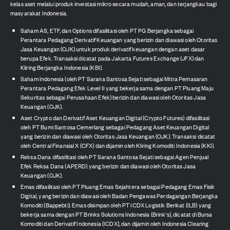
kelas aset melalui produk investasi mikro secara mudah, aman, dan terjangkau bagi
masyarakat Indonesia.
Saham AS, ETF, dan Options difasilitasi oleh PT PG Berjangka sebagai
Perantara Pedagang Derivatif Keuangan yang berizin dan diawasi oleh Otoritas
Jasa Keuangan (OJK) untuk produk derivatif keuangan dengan aset dasar
berupa Efek. Transaksi dicatat pada Jakarta Futures Exchange (JFX) dan
Kliring Berjangka Indonesia (KBI).
Saham Indonesia (oleh PT Sarana Santosa Sejati sebagai Mitra Pemasaran
Perantara Pedagang Efek Level II yang bekerja sama dengan PT Pluang Maju
Sekuritas sebagai Perusahaan Efek) berizin dan diawasi oleh Otoritas Jasa
Keuangan (OJK).
Aset Crypto dan Derivatif Aset Keuangan Digital (Crypto Futures) difasilitasi
oleh PT Bumi Santosa Cemerlang sebagai Pedagang Aset Keuangan Digital
yang berizin dan diawasi oleh Otoritas Jasa Keuangan (OJK). Transaksi dicatat
oleh Central Finansial X (CFX) dan dijamin oleh Kliring Komoditi Indonesia (KKI).
Reksa Dana difasilitasi oleh PT Sarana Santosa Sejati sebagai Agen Penjual
Efek Reksa Dana (APERD) yang berizin dan diawasi oleh Otoritas Jasa
Keuangan (OJK).
Emas difasilitasi oleh PT Pluang Emas Sejahtera sebagai Pedagang Emas Fisik
Digital, yang berizin dan diawasi oleh Badan Pengawas Perdagangan Berjangka
Komoditi (Bappebti). Emas disimpan oleh PT ICDX Logistik Berikat (ILB) yang
bekerja sama dengan PT Brinks Solutions Indonesia (Brink's), dicatat di Bursa
Komoditi dan Derivatif Indonesia (ICDX), dan dijamin oleh Indonesia Clearing