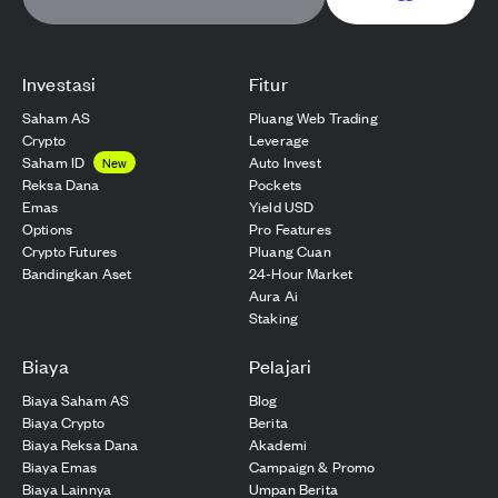
Investasi
Fitur
Saham AS
Pluang Web Trading
Crypto
Leverage
Saham ID
Auto Invest
New
Reksa Dana
Pockets
Emas
Yield USD
Options
Pro Features
Crypto Futures
Pluang Cuan
Bandingkan Aset
24-Hour Market
Aura Ai
Staking
Biaya
Pelajari
Biaya Saham AS
Blog
Biaya Crypto
Berita
Biaya Reksa Dana
Akademi
Biaya Emas
Campaign & Promo
Biaya Lainnya
Umpan Berita