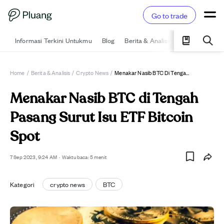
Go to trade
Informasi Terkini Untukmu
Blog
Berita & Analisis
Pelajari
Ka
Home
/
Berita & Analisis
/
Crypto News
/
Menakar Nasib BTC Di Tengah Pasang Surut Isu ETF Bitcoin Spot
Menakar Nasib BTC di Tengah
Pasang Surut Isu ETF Bitcoin
Spot
7 Sep 2023, 9:24 AM
·
Waktu baca: 5 menit
Kategori
crypto news
BTC