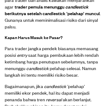
agar
trader pemula menunggu
candlestick
berikutnya setelah candlestick 'pelahap' muncul
.
Gunanya untuk meminimalisasi risiko dari sinyal
palsu.
Kapan Harus Masuk ke Pasar?
Para trader jangka pendek biasanya memasang
posisi
entry
saat harga pembukaan lebih rendah
ketimbang harga penutupan sebelumnya, tanpa
menunggu
candlestick
pelahap selesai. Namun
langkah ini tentu memiliki risiko besar.
Bagaimanapun, jika
candlestick
'pelahap'
memiliki ekor pendek, hal itu dapat menjadi
penanda bahwa tren
reversal
akan berlanjut.
Berbekal keyakinan itu, kamu dapat mulai