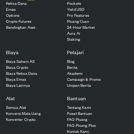
Reksa Dana
Pockets
Emas
Yield USD
Options
Pro Features
Crypto Futures
Pluang Cuan
Bandingkan Aset
24-Hour Market
Aura Ai
Staking
Biaya
Pelajari
Biaya Saham AS
Blog
Biaya Crypto
Berita
Biaya Reksa Dana
Akademi
Biaya Emas
Campaign & Promo
Biaya Lainnya
Umpan Berita
Alat
Bantuan
Semua Alat
Tentang Kami
Konversi Mata Uang
Pusat Bantuan
Konverter Crypto
FAQ Pluang
FAQ Pluang Plus
Kontak Kami