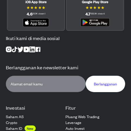
iOS App Store
Google Play Store
★
★
★
★
★
★
★
★
★
★
4.6
4.7
(
12.3K
ulasan
)
(
122.3K
ulasan
)
Ikuti kami di media sosial
Berlangganan ke newsletter kami
Berlangganan
Investasi
Fitur
Saham AS
Pluang Web Trading
Crypto
Leverage
Saham ID
Auto Invest
New