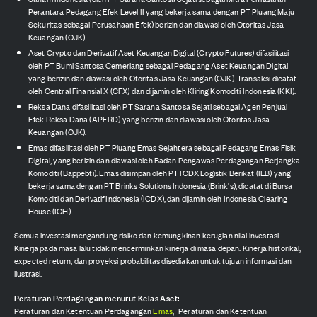
Perantara Pedagang Efek Level II yang bekerja sama dengan PT Pluang Maju
Sekuritas sebagai Perusahaan Efek) berizin dan diawasi oleh Otoritas Jasa
Keuangan (OJK).
Aset Crypto dan Derivatif Aset Keuangan Digital (Crypto Futures) difasilitasi
oleh PT Bumi Santosa Cemerlang sebagai Pedagang Aset Keuangan Digital
yang berizin dan diawasi oleh Otoritas Jasa Keuangan (OJK). Transaksi dicatat
oleh Central Finansial X (CFX) dan dijamin oleh Kliring Komoditi Indonesia (KKI).
Reksa Dana difasilitasi oleh PT Sarana Santosa Sejati sebagai Agen Penjual
Efek Reksa Dana (APERD) yang berizin dan diawasi oleh Otoritas Jasa
Keuangan (OJK).
Emas difasilitasi oleh PT Pluang Emas Sejahtera sebagai Pedagang Emas Fisik
Digital, yang berizin dan diawasi oleh Badan Pengawas Perdagangan Berjangka
Komoditi (Bappebti). Emas disimpan oleh PT ICDX Logistik Berikat (ILB) yang
bekerja sama dengan PT Brinks Solutions Indonesia (Brink's), dicatat di Bursa
Komoditi dan Derivatif Indonesia (ICDX), dan dijamin oleh Indonesia Clearing
House (ICH).
Semua investasi mengandung risiko dan kemungkinan kerugian nilai investasi.
Kinerja pada masa lalu tidak mencerminkan kinerja di masa depan. Kinerja historikal,
expected return, dan proyeksi probabilitas disediakan untuk tujuan informasi dan
ilustrasi.
Peraturan Perdagangan menurut Kelas Aset:
Peraturan dan Ketentuan Perdagangan
Emas
,
Peraturan dan Ketentuan