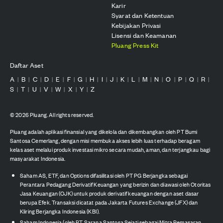
Karir
Syarat dan Ketentuan
Kebijakan Privasi
Lisensi dan Keamanan
Pluang Press Kit
Daftar Aset
A
B
C
D
E
F
G
H
I
J
K
L
M
N
O
P
Q
R
|
|
|
|
|
|
|
|
|
|
|
|
|
|
|
|
|
|
S
T
U
V
W
X
Y
Z
|
|
|
|
|
|
|
©
2026
Pluang. All rights reserved.
Pluang adalah aplikasi finansial yang dikelola dan dikembangkan oleh PT Bumi
Santosa Cemerlang, dengan misi membuka akses lebih luas terhadap beragam
kelas aset melalui produk investasi mikro secara mudah, aman, dan terjangkau bagi
masyarakat Indonesia.
Saham AS, ETF, dan Options difasilitasi oleh PT PG Berjangka sebagai
Perantara Pedagang Derivatif Keuangan yang berizin dan diawasi oleh Otoritas
Jasa Keuangan (OJK) untuk produk derivatif keuangan dengan aset dasar
berupa Efek. Transaksi dicatat pada Jakarta Futures Exchange (JFX) dan
Kliring Berjangka Indonesia (KBI).
Saham Indonesia (oleh PT Sarana Santosa Sejati sebagai Mitra Pemasaran