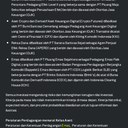
Perantara Pedagang Efek Level II yang bekerja sama dengan PT Pluang Maju
Sekuritas sebagai Perusahaan Efek) berizin dan diawasi oleh Otoritas Jasa
Keuangan (OJK).
Aset Crypto dan Derivatif Aset Keuangan Digital (Crypto Futures) difasilitasi
oleh PT Bumi Santosa Cemerlang sebagai Pedagang Aset Keuangan Digital
yang berizin dan diawasi oleh Otoritas Jasa Keuangan (OJK). Transaksi dicatat
oleh Central Finansial X (CFX) dan dijamin oleh Kliring Komoditi Indonesia (KKI).
Reksa Dana difasilitasi oleh PT Sarana Santosa Sejati sebagai Agen Penjual
Efek Reksa Dana (APERD) yang berizin dan diawasi oleh Otoritas Jasa
Keuangan (OJK).
Emas difasilitasi oleh PT Pluang Emas Sejahtera sebagai Pedagang Emas Fisik
Digital, yang berizin dan diawasi oleh Badan Pengawas Perdagangan Berjangka
Komoditi (Bappebti). Emas disimpan oleh PT ICDX Logistik Berikat (ILB) yang
bekerja sama dengan PT Brinks Solutions Indonesia (Brink's), dicatat di Bursa
Komoditi dan Derivatif Indonesia (ICDX), dan dijamin oleh Indonesia Clearing
House (ICH).
Semua investasi mengandung risiko dan kemungkinan kerugian nilai investasi.
Kinerja pada masa lalu tidak mencerminkan kinerja di masa depan. Kinerja historikal,
expected return, dan proyeksi probabilitas disediakan untuk tujuan informasi dan
ilustrasi.
Peraturan Perdagangan menurut Kelas Aset:
Peraturan dan Ketentuan Perdagangan
Emas
,
Peraturan dan Ketentuan