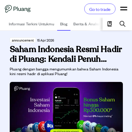
Go to trade
Informasi Terkini Untukmu
Blog
Berita & Analisis
Pelajari
Ka
announcement
15 Apr 2026
Saham Indonesia Resmi Hadir
di Pluang: Kendali Penuh
Investasi Kamu dalam Satu
Pluang dengan bangga mengumumkan bahwa Saham Indonesia
kini resmi hadir di aplikasi Pluang!
Genggaman