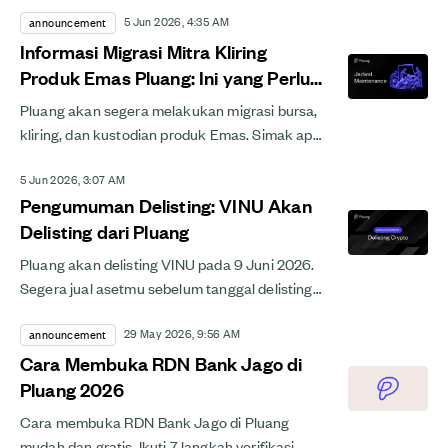
5 Jun 2026, 4:35 AM
announcement
Informasi Migrasi Mitra Kliring
Produk Emas Pluang: Ini yang Perlu
Kamu Tahu
Pluang akan segera melakukan migrasi bursa,
kliring, dan kustodian produk Emas. Simak apa
yang berubah dan apa artinya untuk aset emas
5 Jun 2026, 3:07 AM
kamu.
Pengumuman Delisting: VINU Akan
Delisting dari Pluang
Pluang akan delisting VINU pada 9 Juni 2026.
Segera jual asetmu sebelum tanggal delisting
yang dilakukan. Cek daftar token dan info
29 May 2026, 9:56 AM
lengkapnya di...
announcement
Cara Membuka RDN Bank Jago di
Pluang 2026
Cara membuka RDN Bank Jago di Pluang
mudah dan gratis. Ikuti 7 langkah verifikasi