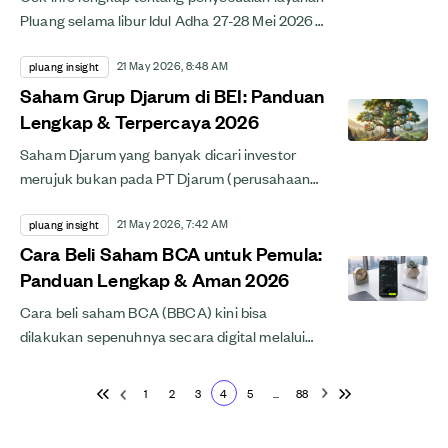
Pluang selama libur Idul Adha 27-28 Mei 2026
di bawah ini.
21 May 2026, 8:48 AM
pluang insight
Saham Grup Djarum di BEI: Panduan
Lengkap & Terpercaya 2026
Saham Djarum yang banyak dicari investor
merujuk bukan pada PT Djarum (perusahaan
rokok, berstatus privat dan tidak melantai di
21 May 2026, 7:42 AM
BEI), melainkan pada 7...
pluang insight
Cara Beli Saham BCA untuk Pemula:
Panduan Lengkap & Aman 2026
Cara beli saham BCA (BBCA) kini bisa
dilakukan sepenuhnya secara digital melalui
aplikasi sekuritas berizin OJK &mdash; tanpa
perlu ke kantor broker,...
1
2
3
4
5
...
88