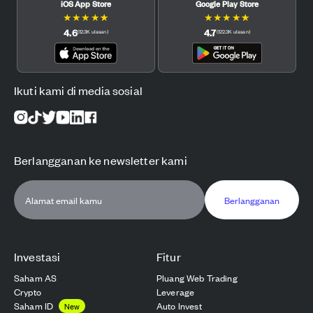
iOS App Store
Google Play Store
★
★
★
★
★
★
★
★
★
★
4.6
4.7
(
12.3K
ulasan
)
(
122.3K
ulasan
)
Ikuti kami di media sosial
Berlangganan ke newsletter kami
Berlangganan
Investasi
Fitur
Saham AS
Pluang Web Trading
Crypto
Leverage
Saham ID
Auto Invest
New