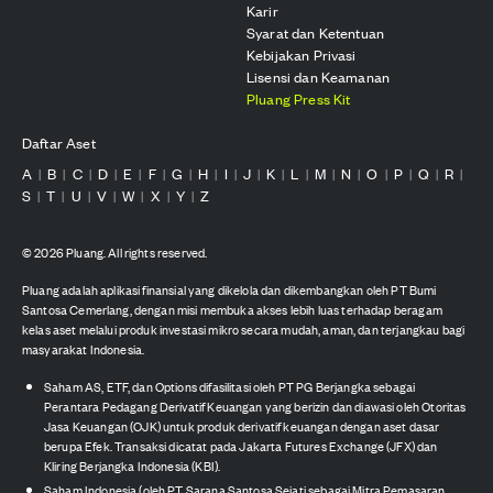
Karir
Syarat dan Ketentuan
Kebijakan Privasi
Lisensi dan Keamanan
Pluang Press Kit
Daftar Aset
A
B
C
D
E
F
G
H
I
J
K
L
M
N
O
P
Q
R
|
|
|
|
|
|
|
|
|
|
|
|
|
|
|
|
|
|
S
T
U
V
W
X
Y
Z
|
|
|
|
|
|
|
©
2026
Pluang. All rights reserved.
Pluang adalah aplikasi finansial yang dikelola dan dikembangkan oleh PT Bumi
Santosa Cemerlang, dengan misi membuka akses lebih luas terhadap beragam
kelas aset melalui produk investasi mikro secara mudah, aman, dan terjangkau bagi
masyarakat Indonesia.
Saham AS, ETF, dan Options difasilitasi oleh PT PG Berjangka sebagai
Perantara Pedagang Derivatif Keuangan yang berizin dan diawasi oleh Otoritas
Jasa Keuangan (OJK) untuk produk derivatif keuangan dengan aset dasar
berupa Efek. Transaksi dicatat pada Jakarta Futures Exchange (JFX) dan
Kliring Berjangka Indonesia (KBI).
Saham Indonesia (oleh PT Sarana Santosa Sejati sebagai Mitra Pemasaran