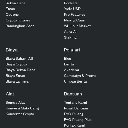
Reksa Dana
Pockets
Emas
Yield USD
Options
Pro Features
Crypto Futures
Pluang Cuan
Bandingkan Aset
24-Hour Market
Aura Ai
Staking
Biaya
Pelajari
Biaya Saham AS
Blog
Biaya Crypto
Berita
Biaya Reksa Dana
Akademi
Biaya Emas
Campaign & Promo
Biaya Lainnya
Umpan Berita
Alat
Bantuan
Semua Alat
Tentang Kami
Konversi Mata Uang
Pusat Bantuan
Konverter Crypto
FAQ Pluang
FAQ Pluang Plus
Kontak Kami