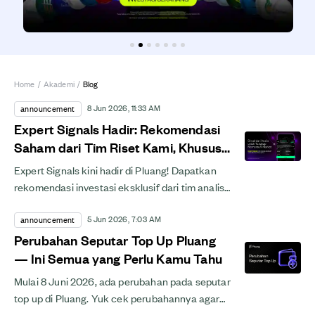
Home
/
Akademi
/
Blog
8 Jun 2026, 11:33 AM
announcement
Expert Signals Hadir: Rekomendasi
Saham dari Tim Riset Kami, Khusus
Untukmu!
Expert Signals kini hadir di Pluang! Dapatkan
rekomendasi investasi eksklusif dari tim analis
kami untuk Crypto, Saham AS &amp; Saham
5 Jun 2026, 7:03 AM
Indonesia. Cek...
announcement
Perubahan Seputar Top Up Pluang
— Ini Semua yang Perlu Kamu Tahu
Mulai 8 Juni 2026, ada perubahan pada seputar
top up di Pluang. Yuk cek perubahannya agar
aktivitas investasi kamu tetap berjalan lancar.