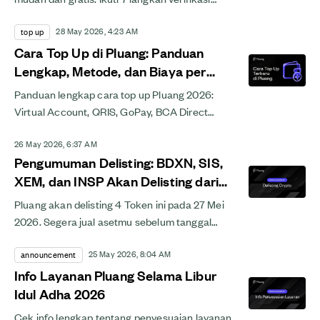
Aset Indonesia ini dan mulai investasi saham
28 May 2026, 4:23 AM
hari ini.
top up
Cara Top Up di Pluang: Panduan
Lengkap, Metode, dan Biaya per
2026
Panduan lengkap cara top up Pluang 2026:
Virtual Account, QRIS, GoPay, BCA Direct
Transfer, Direct Deposit USD, OTC FX, hingga
26 May 2026, 6:37 AM
RDN. Cek metode dan...
Pengumuman Delisting: BDXN, SIS,
XEM, dan INSP Akan Delisting dari
Pluang
Pluang akan delisting 4 Token ini pada 27 Mei
2026. Segera jual asetmu sebelum tanggal
delisting yang dilakukan. Cek daftar token dan
25 May 2026, 8:04 AM
info lengkapnya...
announcement
Info Layanan Pluang Selama Libur
Idul Adha 2026
Cek info lengkap tentang penyesuaian layanan