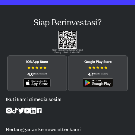
Siap Berinvestasi?
Scan kode QR untuk download
Pluang di Android dan iOS.
iOS App Store
Google Play Store
★
★
★
★
★
★
★
★
★
★
4.6
4.7
(
12.3K
ulasan
)
(
122.3K
ulasan
)
Ikuti kami di media sosial
Berlangganan ke newsletter kami