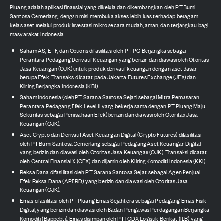
Pluang adalah aplikasi finansial yang dikelola dan dikembangkan oleh PT Bumi
Santosa Cemerlang, dengan misi membuka akses lebih luas terhadap beragam
kelas aset melalui produk investasi mikro secara mudah, aman, dan terjangkau bagi
masyarakat Indonesia.
Saham AS, ETF, dan Options difasilitasi oleh PT PG Berjangka sebagai
Perantara Pedagang Derivatif Keuangan yang berizin dan diawasi oleh Otoritas
Jasa Keuangan (OJK) untuk produk derivatif keuangan dengan aset dasar
berupa Efek. Transaksi dicatat pada Jakarta Futures Exchange (JFX) dan
Kliring Berjangka Indonesia (KBI).
Saham Indonesia (oleh PT Sarana Santosa Sejati sebagai Mitra Pemasaran
Perantara Pedagang Efek Level II yang bekerja sama dengan PT Pluang Maju
Sekuritas sebagai Perusahaan Efek) berizin dan diawasi oleh Otoritas Jasa
Keuangan (OJK).
Aset Crypto dan Derivatif Aset Keuangan Digital (Crypto Futures) difasilitasi
oleh PT Bumi Santosa Cemerlang sebagai Pedagang Aset Keuangan Digital
yang berizin dan diawasi oleh Otoritas Jasa Keuangan (OJK). Transaksi dicatat
oleh Central Finansial X (CFX) dan dijamin oleh Kliring Komoditi Indonesia (KKI).
Reksa Dana difasilitasi oleh PT Sarana Santosa Sejati sebagai Agen Penjual
Efek Reksa Dana (APERD) yang berizin dan diawasi oleh Otoritas Jasa
Keuangan (OJK).
Emas difasilitasi oleh PT Pluang Emas Sejahtera sebagai Pedagang Emas Fisik
Digital, yang berizin dan diawasi oleh Badan Pengawas Perdagangan Berjangka
Komoditi (Bappebti). Emas disimpan oleh PT ICDX Logistik Berikat (ILB) yang