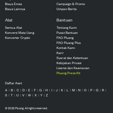
Biaya Emas
Campaign & Promo
Biaya Lainnya
Umpan Berita
Alat
Bantuan
Semua Alat
Tentang Kami
Konversi Mata Uang
Pusat Bantuan
Konverter Crypto
FAQ Pluang
FAQ Pluang Plus
Kontak Kami
Karir
Syarat dan Ketentuan
Kebijakan Privasi
Lisensi dan Keamanan
Pluang Press Kit
Daftar Aset
A
B
C
D
E
F
G
H
I
J
K
L
M
N
O
P
Q
R
|
|
|
|
|
|
|
|
|
|
|
|
|
|
|
|
|
|
S
T
U
V
W
X
Y
Z
|
|
|
|
|
|
|
©
2026
Pluang. All rights reserved.