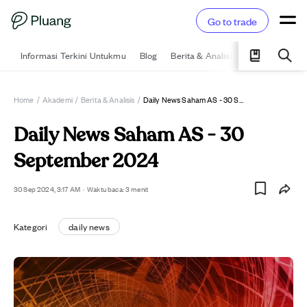
Go to trade
Informasi Terkini Untukmu
Blog
Berita & Analisis
Pelajari
Ka
Home
/
Akademi
/
Berita & Analisis
/
Daily News Saham AS - 30 September 2024
Daily News Saham AS - 30
September 2024
30 Sep 2024, 3:17 AM
·
Waktu baca: 3 menit
Kategori
daily news