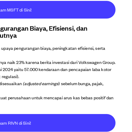
ham MSFT di Sini!
gurangan Biaya, Efisiensi, dan
kutnya
upaya pengurangan biaya, peningkatan efisiensi, serta
a naik 23% karena berita investasi dari Volkswagen Group.
 2024 yaitu 57.000 kendaraan dan pencapaian laba kotor
 regulasi).
 disesuaikan
(adjusted earnings
) sebelum bunga, pajak,
at perusahaan untuk mencapai arus kas bebas positif dan
ham RIVN di Sini!