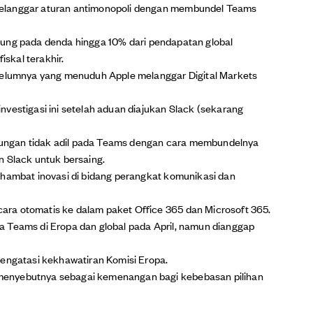
elanggar aturan antimonopoli dengan membundel Teams
erujung pada denda hingga 10% dari pendapatan global
iskal terakhir.
ebelumnya yang menuduh Apple melanggar Digital Markets
vestigasi ini setelah aduan diajukan Slack (sekarang
ungan tidak adil pada Teams dengan cara membundelnya
n Slack untuk bersaing.
ghambat inovasi di bidang perangkat komunikasi dan
ra otomatis ke dalam paket Office 365 dan Microsoft 365.
 Teams di Eropa dan global pada April, namun dianggap
mengatasi kekhawatiran Komisi Eropa.
menyebutnya sebagai kemenangan bagi kebebasan pilihan