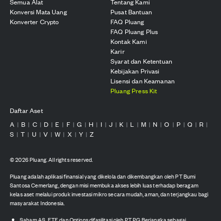
Semua Alat
Tentang Kami
Konversi Mata Uang
Pusat Bantuan
Konverter Crypto
FAQ Pluang
FAQ Pluang Plus
Kontak Kami
Karir
Syarat dan Ketentuan
Kebijakan Privasi
Lisensi dan Keamanan
Pluang Press Kit
Daftar Aset
A
B
C
D
E
F
G
H
I
J
K
L
M
N
O
P
Q
R
|
|
|
|
|
|
|
|
|
|
|
|
|
|
|
|
|
|
S
T
U
V
W
X
Y
Z
|
|
|
|
|
|
|
©
2026
Pluang. All rights reserved.
Pluang adalah aplikasi finansial yang dikelola dan dikembangkan oleh PT Bumi
Santosa Cemerlang, dengan misi membuka akses lebih luas terhadap beragam
kelas aset melalui produk investasi mikro secara mudah, aman, dan terjangkau bagi
masyarakat Indonesia.
Saham AS, ETF, dan Options difasilitasi oleh PT PG Berjangka sebagai