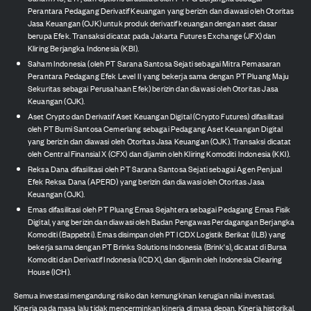
Perantara Pedagang Derivatif Keuangan yang berizin dan diawasi oleh Otoritas
Jasa Keuangan (OJK) untuk produk derivatif keuangan dengan aset dasar
berupa Efek. Transaksi dicatat pada Jakarta Futures Exchange (JFX) dan
Kliring Berjangka Indonesia (KBI).
Saham Indonesia (oleh PT Sarana Santosa Sejati sebagai Mitra Pemasaran
Perantara Pedagang Efek Level II yang bekerja sama dengan PT Pluang Maju
Sekuritas sebagai Perusahaan Efek) berizin dan diawasi oleh Otoritas Jasa
Keuangan (OJK).
Aset Crypto dan Derivatif Aset Keuangan Digital (Crypto Futures) difasilitasi
oleh PT Bumi Santosa Cemerlang sebagai Pedagang Aset Keuangan Digital
yang berizin dan diawasi oleh Otoritas Jasa Keuangan (OJK). Transaksi dicatat
oleh Central Finansial X (CFX) dan dijamin oleh Kliring Komoditi Indonesia (KKI).
Reksa Dana difasilitasi oleh PT Sarana Santosa Sejati sebagai Agen Penjual
Efek Reksa Dana (APERD) yang berizin dan diawasi oleh Otoritas Jasa
Keuangan (OJK).
Emas difasilitasi oleh PT Pluang Emas Sejahtera sebagai Pedagang Emas Fisik
Digital, yang berizin dan diawasi oleh Badan Pengawas Perdagangan Berjangka
Komoditi (Bappebti). Emas disimpan oleh PT ICDX Logistik Berikat (ILB) yang
bekerja sama dengan PT Brinks Solutions Indonesia (Brink's), dicatat di Bursa
Komoditi dan Derivatif Indonesia (ICDX), dan dijamin oleh Indonesia Clearing
House (ICH).
Semua investasi mengandung risiko dan kemungkinan kerugian nilai investasi.
Kinerja pada masa lalu tidak mencerminkan kinerja di masa depan. Kinerja historikal,