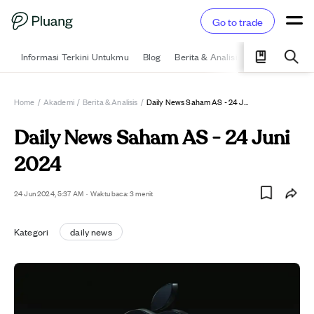
Go to trade
Informasi Terkini Untukmu
Blog
Berita & Analisis
Pelajari
Ka
Home
/
Akademi
/
Berita & Analisis
/
Daily News Saham AS - 24 Juni 2024
Daily News Saham AS - 24 Juni
2024
24 Jun 2024, 5:37 AM
·
Waktu baca: 3 menit
Kategori
daily news