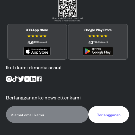
Scan kode QR untuk download
Pluang di Android dan iOS.
iOS App Store
Google Play Store
★
★
★
★
★
★
★
★
★
★
4.6
4.7
(
12.3K
ulasan
)
(
122.1K
ulasan
)
Ikuti kami di media sosial
Berlangganan ke newsletter kami
Berlangganan