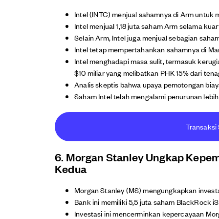
Intel (INTC) menjual sahamnya di Arm untuk 
Intel menjual 1,18 juta saham Arm selama kuart
Selain Arm, Intel juga menjual sebagian saha
Intel tetap mempertahankan sahamnya di Mar
Intel menghadapi masa sulit, termasuk kerug
$10 miliar yang melibatkan PHK 15% dari tena
Analis skeptis bahwa upaya pemotongan biaya
Saham Intel telah mengalami penurunan lebih 
Transaksi 
6. Morgan Stanley Ungkap Kepemil
Kedua
Morgan Stanley (MS) mengungkapkan investas
Bank ini memiliki 5,5 juta saham BlackRock iSh
Investasi ini mencerminkan kepercayaan Morg