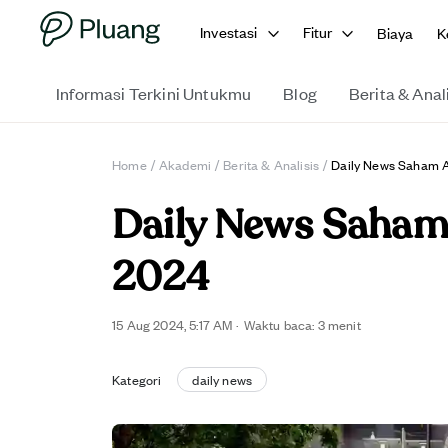
Investasi
Fitur
Biaya
K
Informasi Terkini Untukmu
Blog
Berita & Anal
Home
/
Akademi
/
Berita & Analisis
/
Daily News Saham A
Daily News Saham 
2024
15 Aug 2024, 5:17 AM
·
Waktu baca: 3 menit
Kategori
daily news