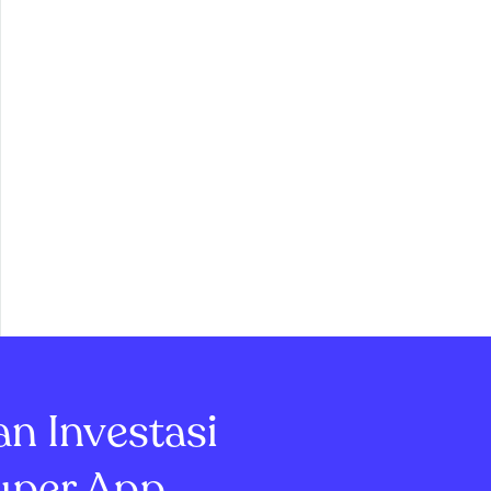
an Investasi
uper App