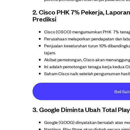
2. Cisco PHK 7% Pekerja, Lapora
Prediksi
Cisco (CSCO) mengumumkan PHK 7% tenaga ker
Perusahaan melaporkan pendapatan dan laba pe
Penjualan keseluruhan turun 10% dibanding
tajam.
Akibat pemotongan, Cisco akan menanggung b
Ini adalah pemotongan tenaga kerja kedua Cis
Saham Cisco naik setelah pengumuman hasil
Beli Sa
3. Google Diminta Ubah Total Pla
Google (GOOG) dinyatakan bersalah atas mon
Nantinya, Play Store akan diubah secara signi