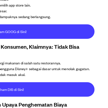
lih app store lain.
esar.
 dampaknya sedang berlangsung.
ham GOOG di Sini!
n Konsumen, Klaimnya: Tidak Bisa
ergi makanan di salah satu restorannya.
pengguna Disney+ sebagai dasar untuk menolak gugatan.
dak masuk akal.
aham DIS di Sini!
ah Upaya Penghematan Biaya