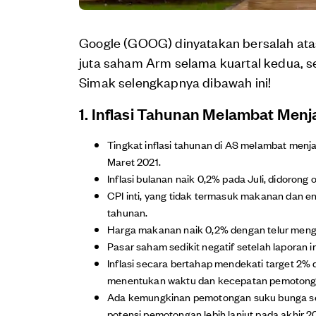
Google (GOOG) dinyatakan bersalah atas 
juta saham Arm selama kuartal kedua, sen
Simak selengkapnya dibawah ini!
1. Inflasi Tahunan Melambat Menja
Tingkat inflasi tahunan di AS melambat menja
Maret 2021.
Inflasi bulanan naik 0,2% pada Juli, didoron
CPI inti, yang tidak termasuk makanan dan en
tahunan.
Harga makanan naik 0,2% dengan telur menga
Pasar saham sedikit negatif setelah laporan in
Inflasi secara bertahap mendekati target 2% 
menentukan waktu dan kecepatan pemotong
Ada kemungkinan pemotongan suku bunga se
potensi pemotongan lebih lanjut pada akhir 2