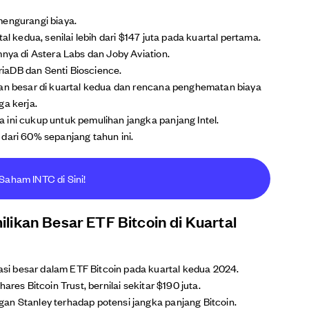
mengurangi biaya.
al kedua, senilai lebih dari $147 juta pada kuartal pertama.
mnya di Astera Labs dan Joby Aviation.
iaDB dan Senti Bioscience.
ian besar di kuartal kedua dan rencana penghematan biaya
ga kerja.
 ini cukup untuk pemulihan jangka panjang Intel.
dari 60% sepanjang tahun ini.
Saham INTC di Sini!
ikan Besar ETF Bitcoin di Kuartal
i besar dalam ETF Bitcoin pada kuartal kedua 2024.
ares Bitcoin Trust, bernilai sekitar $190 juta.
an Stanley terhadap potensi jangka panjang Bitcoin.