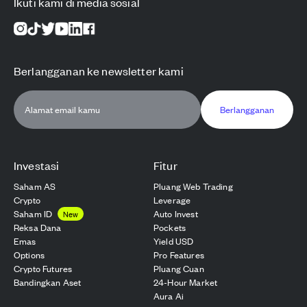
Ikuti kami di media sosial
Berlangganan ke newsletter kami
Berlangganan
Investasi
Fitur
Saham AS
Pluang Web Trading
Crypto
Leverage
Saham ID
Auto Invest
New
Reksa Dana
Pockets
Emas
Yield USD
Options
Pro Features
Crypto Futures
Pluang Cuan
Bandingkan Aset
24-Hour Market
Aura Ai