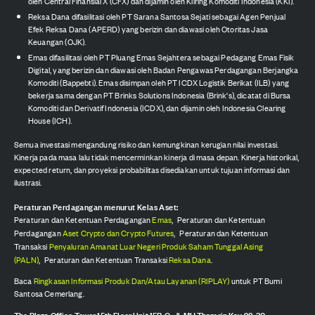
oleh Central Finansial X (CFX) dan dijamin oleh Kliring Komoditi Indonesia (KKI).
Reksa Dana difasilitasi oleh PT Sarana Santosa Sejati sebagai Agen Penjual
Efek Reksa Dana (APERD) yang berizin dan diawasi oleh Otoritas Jasa
Keuangan (OJK).
Emas difasilitasi oleh PT Pluang Emas Sejahtera sebagai Pedagang Emas Fisik
Digital, yang berizin dan diawasi oleh Badan Pengawas Perdagangan Berjangka
Komoditi (Bappebti). Emas disimpan oleh PT ICDX Logistik Berikat (ILB) yang
bekerja sama dengan PT Brinks Solutions Indonesia (Brink's), dicatat di Bursa
Komoditi dan Derivatif Indonesia (ICDX), dan dijamin oleh Indonesia Clearing
House (ICH).
Semua investasi mengandung risiko dan kemungkinan kerugian nilai investasi.
Kinerja pada masa lalu tidak mencerminkan kinerja di masa depan. Kinerja historikal,
expected return, dan proyeksi probabilitas disediakan untuk tujuan informasi dan
ilustrasi.
Peraturan Perdagangan menurut Kelas Aset:
Peraturan dan Ketentuan Perdagangan
Emas
,
Peraturan dan Ketentuan
Perdagangan
Aset Crypto dan Crypto Futures
,
Peraturan dan Ketentuan
Transaksi
Penyaluran Amanat Luar Negeri Produk Saham Tunggal Asing
(PALN)
,
Peraturan dan Ketentuan Transaksi
Reksa Dana
.
Baca
Ringkasan Informasi Produk Dan/Atau Layanan (RIPLAY)
untuk PT Bumi
Santosa Cemerlang.
The Plaza Office Tower 15th Floor Unit 15B-C, Jl. MH Thamrin Kav 28-30,