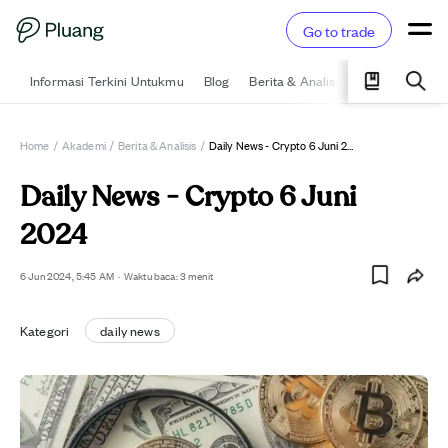
Go to trade
Informasi Terkini Untukmu
Blog
Berita & Analisis
Pelajari
Ka
Home
/
Akademi
/
Berita & Analisis
/
Daily News - Crypto 6 Juni 2024
Daily News - Crypto 6 Juni
2024
6 Jun 2024, 5:45 AM
·
Waktu baca: 3 menit
Kategori
daily news