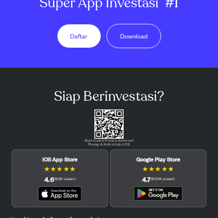
Super App Investasi
#1
Daftar
Download
Siap Berinvestasi?
Scan kode QR untuk download
Pluang di Android dan iOS.
iOS App Store
Google Play Store
★
★
★
★
★
★
★
★
★
★
4.6
4.7
(
12.3K
ulasan
)
(
122.0K
ulasan
)