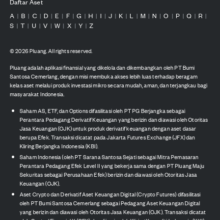
Daftar Aset
A
B
C
D
E
F
G
H
I
J
K
L
M
N
O
P
Q
R
|
|
|
|
|
|
|
|
|
|
|
|
|
|
|
|
|
|
S
T
U
V
W
X
Y
Z
|
|
|
|
|
|
|
©
2026
Pluang. All rights reserved.
Pluang adalah aplikasi finansial yang dikelola dan dikembangkan oleh PT Bumi
Santosa Cemerlang, dengan misi membuka akses lebih luas terhadap beragam
kelas aset melalui produk investasi mikro secara mudah, aman, dan terjangkau bagi
masyarakat Indonesia.
Saham AS, ETF, dan Options difasilitasi oleh PT PG Berjangka sebagai
Perantara Pedagang Derivatif Keuangan yang berizin dan diawasi oleh Otoritas
Jasa Keuangan (OJK) untuk produk derivatif keuangan dengan aset dasar
berupa Efek. Transaksi dicatat pada Jakarta Futures Exchange (JFX) dan
Kliring Berjangka Indonesia (KBI).
Saham Indonesia (oleh PT Sarana Santosa Sejati sebagai Mitra Pemasaran
Perantara Pedagang Efek Level II yang bekerja sama dengan PT Pluang Maju
Sekuritas sebagai Perusahaan Efek) berizin dan diawasi oleh Otoritas Jasa
Keuangan (OJK).
Aset Crypto dan Derivatif Aset Keuangan Digital (Crypto Futures) difasilitasi
oleh PT Bumi Santosa Cemerlang sebagai Pedagang Aset Keuangan Digital
yang berizin dan diawasi oleh Otoritas Jasa Keuangan (OJK). Transaksi dicatat