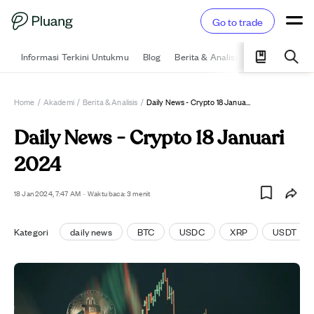
Go to trade
Informasi Terkini Untukmu
Blog
Berita & Analisis
Pelajari
Ka
Home
/
Akademi
/
Berita & Analisis
/
Daily News - Crypto 18 Januari 2024
Daily News - Crypto 18 Januari
2024
18 Jan 2024, 7:47 AM
·
Waktu baca: 3 menit
Kategori
daily news
BTC
USDC
XRP
USDT