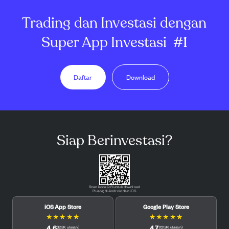
Trading dan Investasi dengan
Super App Investasi
#1
Daftar
Download
Siap Berinvestasi?
Scan kode QR untuk download
Pluang di Android dan iOS.
iOS App Store
Google Play Store
★
★
★
★
★
★
★
★
★
★
4.6
4.7
(
12.3K
ulasan
)
(
121.9K
ulasan
)