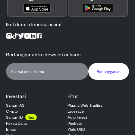
Ikuti kami di media sosial
Berlangganan ke newsletter kami
Berlangganan
Investasi
Fitur
Saham AS
Pluang Web Trading
Crypto
Leverage
Saham ID
Auto Invest
New
Reksa Dana
Pockets
Emas
Yield USD