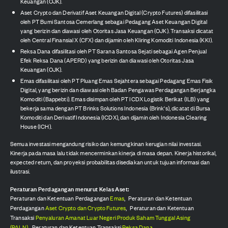
Keuangan (OJK).
Aset Crypto dan Derivatif Aset Keuangan Digital (Crypto Futures) difasilitasi
oleh PT Bumi Santosa Cemerlang sebagai Pedagang Aset Keuangan Digital
yang berizin dan diawasi oleh Otoritas Jasa Keuangan (OJK). Transaksi dicatat
oleh Central Finansial X (CFX) dan dijamin oleh Kliring Komoditi Indonesia (KKI).
Reksa Dana difasilitasi oleh PT Sarana Santosa Sejati sebagai Agen Penjual
Efek Reksa Dana (APERD) yang berizin dan diawasi oleh Otoritas Jasa
Keuangan (OJK).
Emas difasilitasi oleh PT Pluang Emas Sejahtera sebagai Pedagang Emas Fisik
Digital, yang berizin dan diawasi oleh Badan Pengawas Perdagangan Berjangka
Komoditi (Bappebti). Emas disimpan oleh PT ICDX Logistik Berikat (ILB) yang
bekerja sama dengan PT Brinks Solutions Indonesia (Brink's), dicatat di Bursa
Komoditi dan Derivatif Indonesia (ICDX), dan dijamin oleh Indonesia Clearing
House (ICH).
Semua investasi mengandung risiko dan kemungkinan kerugian nilai investasi.
Kinerja pada masa lalu tidak mencerminkan kinerja di masa depan. Kinerja historikal,
expected return, dan proyeksi probabilitas disediakan untuk tujuan informasi dan
ilustrasi.
Peraturan Perdagangan menurut Kelas Aset:
Peraturan dan Ketentuan Perdagangan
Emas
,
Peraturan dan Ketentuan
Perdagangan
Aset Crypto dan Crypto Futures
,
Peraturan dan Ketentuan
Transaksi
Penyaluran Amanat Luar Negeri Produk Saham Tunggal Asing
(PALN)
,
Peraturan dan Ketentuan Transaksi
Reksa Dana
.