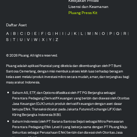
Kebijakan Privasi
Lisensi dan Keamanan
Pluang Press Kit
Daftar Aset
A
B
C
D
E
F
G
H
I
J
K
L
M
N
O
P
Q
R
|
|
|
|
|
|
|
|
|
|
|
|
|
|
|
|
|
|
S
T
U
V
W
X
Y
Z
|
|
|
|
|
|
|
©
2026
Pluang. All rights reserved.
Pluang adalah aplikasi finansial yang dikelola dan dikembangkan oleh PT Bumi
Santosa Cemerlang, dengan misi membuka akses lebih luas terhadap beragam
kelas aset melalui produk investasi mikro secara mudah, aman, dan terjangkau bagi
masyarakat Indonesia.
Saham AS, ETF, dan Options difasilitasi oleh PT PG Berjangka sebagai
Perantara Pedagang Derivatif Keuangan yang berizin dan diawasi oleh Otoritas
Jasa Keuangan (OJK) untuk produk derivatif keuangan dengan aset dasar
berupa Efek. Transaksi dicatat pada Jakarta Futures Exchange (JFX) dan
Kliring Berjangka Indonesia (KBI).
Saham Indonesia (oleh PT Sarana Santosa Sejati sebagai Mitra Pemasaran
Perantara Pedagang Efek Level II yang bekerja sama dengan PT Pluang Maju
Sekuritas sebagai Perusahaan Efek) berizin dan diawasi oleh Otoritas Jasa