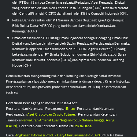
oleh PT Bumi Santosa Cemerlang sebagai Pedagang Aset Keuangan Digital
yang berizin dan diawasi oleh Otoritas Jasa Keuangan (OJK). Transaksi dicatat
oleh Central Finansial X (CFX) dan dijamin oleh Kliring Komoditi Indonesia (KKI).
Reksa Dana difasilitasi oleh PT Sarana Santosa Sejati sebagai Agen Penjual
Efek Reksa Dana (APERD) yang berizin dan diawasi oleh Otoritas Jasa
Keuangan (OJK).
Emas difasilitasi oleh PT Pluang Emas Sejahtera sebagai Pedagang Emas Fisik
Digital, yang berizin dan diawasi oleh Badan Pengawas Perdagangan Berjangka
Komoditi (Bappebti). Emas disimpan oleh PT ICDX Logistik Berikat (ILB) yang
bekerja sama dengan PT Brinks Solutions Indonesia (Brink's), dicatat di Bursa
Komoditi dan Derivatif Indonesia (ICDX), dan dijamin oleh Indonesia Clearing
House (ICH).
Semua investasi mengandung risiko dan kemungkinan kerugian nilai investasi.
Kinerja pada masa lalu tidak mencerminkan kinerja di masa depan. Kinerja historikal,
expected return, dan proyeksi probabilitas disediakan untuk tujuan informasi dan
ilustrasi.
Peraturan Perdagangan menurut Kelas Aset:
Peraturan dan Ketentuan Perdagangan
Emas
,
Peraturan dan Ketentuan
Perdagangan
Aset Crypto dan Crypto Futures
,
Peraturan dan Ketentuan
Transaksi
Penyaluran Amanat Luar Negeri Produk Saham Tunggal Asing
(PALN)
,
Peraturan dan Ketentuan Transaksi
Reksa Dana
.
Baca
Ringkasan Informasi Produk Dan/Atau Layanan (RIPLAY)
untuk PT Bumi