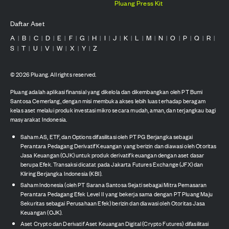
Pluang Press Kit
Daftar Aset
A
B
C
D
E
F
G
H
I
J
K
L
M
N
O
P
Q
R
|
|
|
|
|
|
|
|
|
|
|
|
|
|
|
|
|
|
S
T
U
V
W
X
Y
Z
|
|
|
|
|
|
|
©
2026
Pluang. All rights reserved.
Pluang adalah aplikasi finansial yang dikelola dan dikembangkan oleh PT Bumi
Santosa Cemerlang, dengan misi membuka akses lebih luas terhadap beragam
kelas aset melalui produk investasi mikro secara mudah, aman, dan terjangkau bagi
masyarakat Indonesia.
Saham AS, ETF, dan Options difasilitasi oleh PT PG Berjangka sebagai
Perantara Pedagang Derivatif Keuangan yang berizin dan diawasi oleh Otoritas
Jasa Keuangan (OJK) untuk produk derivatif keuangan dengan aset dasar
berupa Efek. Transaksi dicatat pada Jakarta Futures Exchange (JFX) dan
Kliring Berjangka Indonesia (KBI).
Saham Indonesia (oleh PT Sarana Santosa Sejati sebagai Mitra Pemasaran
Perantara Pedagang Efek Level II yang bekerja sama dengan PT Pluang Maju
Sekuritas sebagai Perusahaan Efek) berizin dan diawasi oleh Otoritas Jasa
Keuangan (OJK).
Aset Crypto dan Derivatif Aset Keuangan Digital (Crypto Futures) difasilitasi