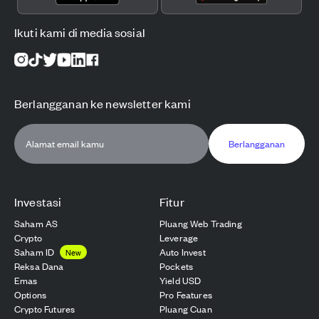
Ikuti kami di media sosial
Berlangganan ke newsletter kami
Berlangganan
Investasi
Fitur
Saham AS
Pluang Web Trading
Crypto
Leverage
Saham ID
Auto Invest
New
Reksa Dana
Pockets
Emas
Yield USD
Options
Pro Features
Crypto Futures
Pluang Cuan