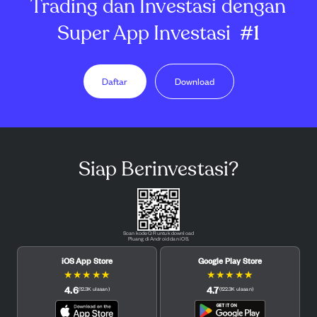
Trading dan Investasi dengan
Super App Investasi
#1
Daftar
Download
Siap Berinvestasi?
Scan kode QR untuk download
Pluang di Android dan iOS.
iOS App Store
Google Play Store
★
★
★
★
★
★
★
★
★
★
4.6
4.7
(
12.3K
ulasan
)
(
122.3K
ulasan
)