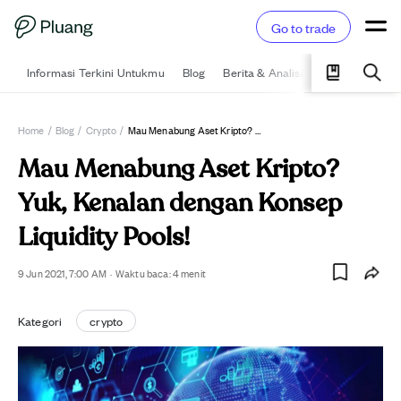
Go to trade
Informasi Terkini Untukmu
Blog
Berita & Analisis
Pelajari
Ka
Home
/
Blog
/
Crypto
/
Mau Menabung Aset Kripto? Yuk, Kenalan Dengan Konsep Liquidity Pools!
Mau Menabung Aset Kripto?
Yuk, Kenalan dengan Konsep
Liquidity Pools!
9 Jun 2021, 7:00 AM
·
Waktu baca:
4
menit
Kategori
crypto