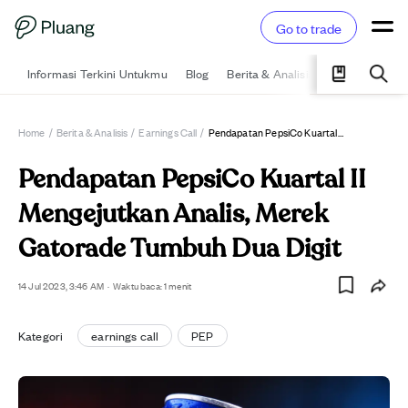
Go to trade
Informasi Terkini Untukmu
Blog
Berita & Analisis
Pelajari
Ka
Home
/
Berita & Analisis
/
Earnings Call
/
Pendapatan PepsiCo Kuartal II Mengejutkan Analis, Merek Gatorade Tumbuh Dua Digit
Pendapatan PepsiCo Kuartal II
Mengejutkan Analis, Merek
Gatorade Tumbuh Dua Digit
14 Jul 2023, 3:46 AM
·
Waktu baca: 1 menit
Kategori
earnings call
PEP