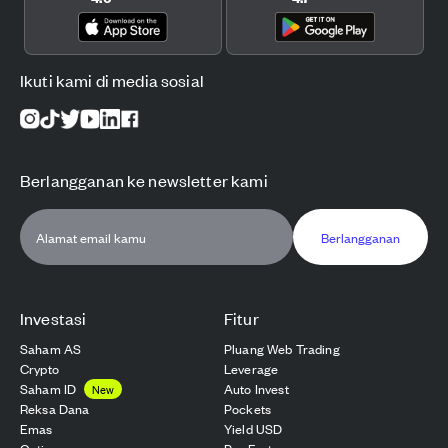
Ikuti kami di media sosial
Berlangganan ke newsletter kami
Berlangganan
Investasi
Fitur
Saham AS
Pluang Web Trading
Crypto
Leverage
Saham ID
Auto Invest
New
Reksa Dana
Pockets
Emas
Yield USD