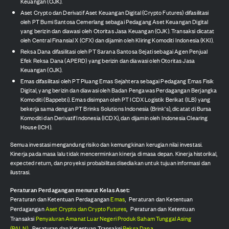
Keuangan (OJK).
Aset Crypto dan Derivatif Aset Keuangan Digital (Crypto Futures) difasilitasi
oleh PT Bumi Santosa Cemerlang sebagai Pedagang Aset Keuangan Digital
yang berizin dan diawasi oleh Otoritas Jasa Keuangan (OJK). Transaksi dicatat
oleh Central Finansial X (CFX) dan dijamin oleh Kliring Komoditi Indonesia (KKI).
Reksa Dana difasilitasi oleh PT Sarana Santosa Sejati sebagai Agen Penjual
Efek Reksa Dana (APERD) yang berizin dan diawasi oleh Otoritas Jasa
Keuangan (OJK).
Emas difasilitasi oleh PT Pluang Emas Sejahtera sebagai Pedagang Emas Fisik
Digital, yang berizin dan diawasi oleh Badan Pengawas Perdagangan Berjangka
Komoditi (Bappebti). Emas disimpan oleh PT ICDX Logistik Berikat (ILB) yang
bekerja sama dengan PT Brinks Solutions Indonesia (Brink's), dicatat di Bursa
Komoditi dan Derivatif Indonesia (ICDX), dan dijamin oleh Indonesia Clearing
House (ICH).
Semua investasi mengandung risiko dan kemungkinan kerugian nilai investasi.
Kinerja pada masa lalu tidak mencerminkan kinerja di masa depan. Kinerja historikal,
expected return, dan proyeksi probabilitas disediakan untuk tujuan informasi dan
ilustrasi.
Peraturan Perdagangan menurut Kelas Aset:
Peraturan dan Ketentuan Perdagangan
Emas
,
Peraturan dan Ketentuan
Perdagangan
Aset Crypto dan Crypto Futures
,
Peraturan dan Ketentuan
Transaksi
Penyaluran Amanat Luar Negeri Produk Saham Tunggal Asing
(PALN)
,
Peraturan dan Ketentuan Transaksi
Reksa Dana
.