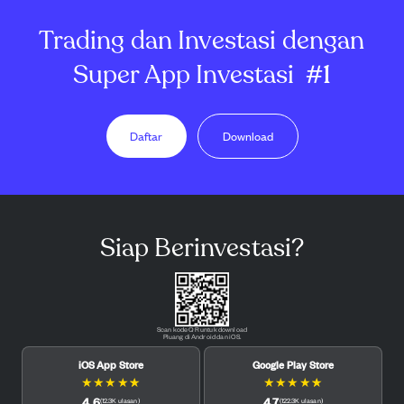
Trading dan Investasi dengan
Super App Investasi
#1
Daftar
Download
Siap Berinvestasi?
Scan kode QR untuk download
Pluang di Android dan iOS.
iOS App Store
Google Play Store
★
★
★
★
★
★
★
★
★
★
4.6
4.7
(
12.3K
ulasan
)
(
122.3K
ulasan
)