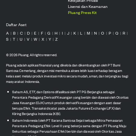
Kebijakan Privasi
Lisensi dan Keamanan
Pluang Press Kit
Daftar Aset
A
B
C
D
E
F
G
H
I
J
K
L
M
N
O
P
Q
R
|
|
|
|
|
|
|
|
|
|
|
|
|
|
|
|
|
|
S
T
U
V
W
X
Y
Z
|
|
|
|
|
|
|
©
2026
Pluang. All rights reserved.
Pluang adalah aplikasi finansial yang dikelola dan dikembangkan oleh PT Bumi
Santosa Cemerlang, dengan misi membuka akses lebih luas terhadap beragam
kelas aset melalui produk investasi mikro secara mudah, aman, dan terjangkau bagi
masyarakat Indonesia.
Saham AS, ETF, dan Options difasilitasi oleh PT PG Berjangka sebagai
Perantara Pedagang Derivatif Keuangan yang berizin dan diawasi oleh Otoritas
Jasa Keuangan (OJK) untuk produk derivatif keuangan dengan aset dasar
berupa Efek. Transaksi dicatat pada Jakarta Futures Exchange (JFX) dan
Kliring Berjangka Indonesia (KBI).
Saham Indonesia (oleh PT Sarana Santosa Sejati sebagai Mitra Pemasaran
Perantara Pedagang Efek Level II yang bekerja sama dengan PT Pluang Maju
Sekuritas sebagai Perusahaan Efek) berizin dan diawasi oleh Otoritas Jasa