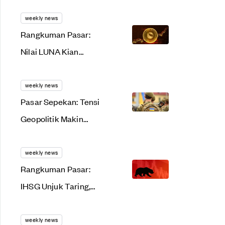
Perang, IHSG & Kripto
Malah Terbang!
weekly news
Rangkuman Pasar:
Nilai LUNA Kian
Menawan, IHSG
Perkasa di Akhir Pekan
weekly news
Pasar Sepekan: Tensi
Geopolitik Makin
'Rempong', Market
Kena Pingpong
weekly news
Rangkuman Pasar:
IHSG Unjuk Taring,
Kripto Malah Terbaring
weekly news