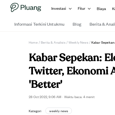
Investasi
Fitur
Biaya
K
Informasi Terkini Untukmu
Blog
Berita & Anal
Home
/
Berita & Analisis
/
Weekly News
/
Kabar Sepekan: 
Kabar Sepekan: E
Twitter, Ekonomi 
'Better'
28 Oct 2022, 9:06 AM
·
Waktu baca: 4 menit
Kategori
weekly news