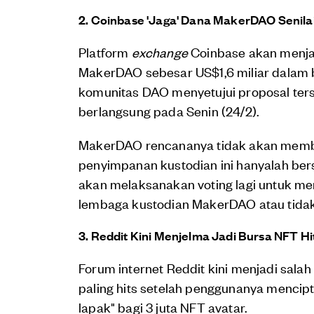
2. Coinbase 'Jaga' Dana MakerDAO Senilai
Platform
exchange
Coinbase akan menja
MakerDAO sebesar US$1,6 miliar dalam b
komunitas DAO menyetujui proposal te
berlangsung pada Senin (24/2).
MakerDAO rencananya tidak akan membay
penyimpanan kustodian ini hanyalah ber
akan melaksanakan voting lagi untuk m
lembaga kustodian MakerDAO atau tidak
3. Reddit Kini Menjelma Jadi Bursa NFT Hi
Forum internet Reddit kini menjadi salah
paling hits setelah penggunanya menci
lapak" bagi 3 juta NFT avatar.