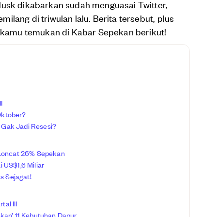
Musk dikabarkan sudah menguasai Twitter,
lang di triwulan lalu. Berita tersebut, plus
t kamu temukan di Kabar Sepekan berikut!
I
 Oktober?
. Gak Jadi Resesi?
 Loncat 26% Sepekan
 US$1,6 Miliar
s Sejagat!
al III
nkan’ 11 Kebutuhan Dapur