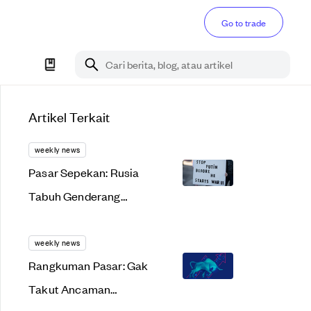
Go to trade
Cari berita, blog, atau artikel
Artikel Terkait
weekly news
Pasar Sepekan: Rusia
Tabuh Genderang
'Perang', Market Ikut
Bergelombang
weekly news
Rangkuman Pasar: Gak
Takut Ancaman