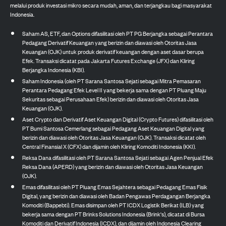
melalui produk investasi mikro secara mudah, aman, dan terjangkau bagi masyarakat
Indonesia.
Saham AS, ETF, dan Options difasilitasi oleh PT PG Berjangka sebagai Perantara
Pedagang Derivatif Keuangan yang berizin dan diawasi oleh Otoritas Jasa
Keuangan (OJK) untuk produk derivatif keuangan dengan aset dasar berupa
Efek. Transaksi dicatat pada Jakarta Futures Exchange (JFX) dan Kliring
Berjangka Indonesia (KBI).
Saham Indonesia (oleh PT Sarana Santosa Sejati sebagai Mitra Pemasaran
Perantara Pedagang Efek Level II yang bekerja sama dengan PT Pluang Maju
Sekuritas sebagai Perusahaan Efek) berizin dan diawasi oleh Otoritas Jasa
Keuangan (OJK).
Aset Crypto dan Derivatif Aset Keuangan Digital (Crypto Futures) difasilitasi oleh
PT Bumi Santosa Cemerlang sebagai Pedagang Aset Keuangan Digital yang
berizin dan diawasi oleh Otoritas Jasa Keuangan (OJK). Transaksi dicatat oleh
Central Finansial X (CFX) dan dijamin oleh Kliring Komoditi Indonesia (KKI).
Reksa Dana difasilitasi oleh PT Sarana Santosa Sejati sebagai Agen Penjual Efek
Reksa Dana (APERD) yang berizin dan diawasi oleh Otoritas Jasa Keuangan
(OJK).
Emas difasilitasi oleh PT Pluang Emas Sejahtera sebagai Pedagang Emas Fisik
Digital, yang berizin dan diawasi oleh Badan Pengawas Perdagangan Berjangka
Komoditi (Bappebti). Emas disimpan oleh PT ICDX Logistik Berikat (ILB) yang
bekerja sama dengan PT Brinks Solutions Indonesia (Brink's), dicatat di Bursa
Komoditi dan Derivatif Indonesia (ICDX), dan dijamin oleh Indonesia Clearing