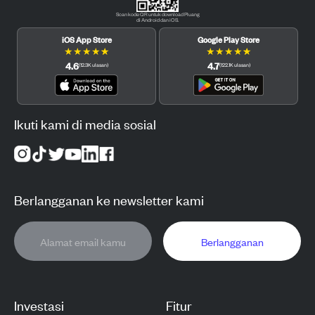
Scan kode QR untuk download Pluang
di Android dan iOS.
iOS App Store
Google Play Store
★
★
★
★
★
★
★
★
★
★
4.6
4.7
(
12.3K
ulasan
)
(
122.1K
ulasan
)
Ikuti kami di media sosial
Berlangganan ke newsletter kami
Berlangganan
Investasi
Fitur