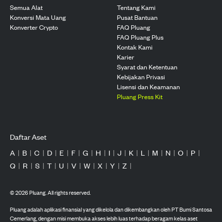
Semua Alat
Tentang Kami
Konversi Mata Uang
Pusat Bantuan
Konverter Crypto
FAQ Pluang
FAQ Pluang Plus
Kontak Kami
Karier
Syarat dan Ketentuan
Kebijakan Privasi
Lisensi dan Keamanan
Pluang Press Kit
Daftar Aset
A
|
B
|
C
|
D
|
E
|
F
|
G
|
H
|
I
|
J
|
K
|
L
|
M
|
N
|
O
|
P
|
Q
|
R
|
S
|
T
|
U
|
V
|
W
|
X
|
Y
|
Z
|
©
2026
Pluang. All rights reserved.
Pluang adalah aplikasi finansial yang dikelola dan dikembangkan oleh PT Bumi Santosa
Cemerlang, dengan misi membuka akses lebih luas terhadap beragam kelas aset