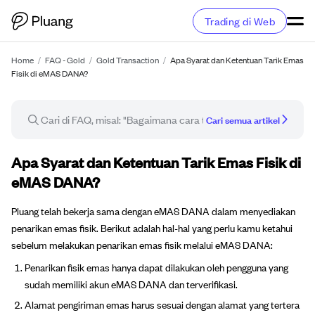
Trading di Web
Home
/
FAQ - Gold
/
Gold Transaction
/
Apa Syarat dan Ketentuan Tarik Emas
Fisik di eMAS DANA?
Cari semua artikel
Artikel FAQ
Apa Syarat dan Ketentuan Tarik Emas Fisik di
eMAS DANA?
Pluang telah bekerja sama dengan eMAS DANA dalam menyediakan
penarikan emas fisik. Berikut adalah hal-hal yang perlu kamu ketahui
sebelum melakukan penarikan emas fisik melalui eMAS DANA:
Penarikan fisik emas hanya dapat dilakukan oleh pengguna yang
sudah memiliki akun eMAS DANA dan terverifikasi.
Alamat pengiriman emas harus sesuai dengan alamat yang tertera