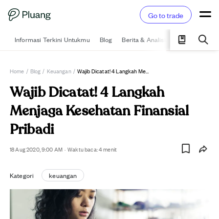
Go to trade
Informasi Terkini Untukmu
Blog
Berita & Analisis
Pelajari
Ka
Home
/
Blog
/
Keuangan
/
Wajib Dicatat! 4 Langkah Menjaga Kesehatan Finansial Pribadi
Wajib Dicatat! 4 Langkah
Menjaga Kesehatan Finansial
Pribadi
18 Aug 2020, 9:00 AM
·
Waktu baca:
4
menit
Kategori
keuangan