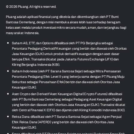
©
2026
Pluang. All rights reserved.
Pluang adalah aplikasi finansial yang dikelola dan dikembangkan oleh PT Bumi
Santosa Cemerlang, dengan misi membuka akses lebih luas terhadap beragam
kelas aset melalui produk investasi mikro secara mudah, aman, dan terjangkau bagi
masyarakat Indonesia.
Saham AS, ETF, dan Options difasilitasi oleh PT PG Berjangka sebagai
Perantara Pedagang Derivatif Keuangan yang berizin dan diawasi oleh Otoritas
Jasa Keuangan (OJK) untuk produk derivatif keuangan dengan aset dasar
berupa Efek. Transaksi dicatat pada Jakarta Futures Exchange (JFX) dan
Kliring Berjangka Indonesia (KBI).
Saham Indonesia (oleh PT Sarana Santosa Sejati sebagai Mitra Pemasaran
Perantara Pedagang Efek Level II yang bekerja sama dengan PT Pluang Maju
Sekuritas sebagai Perusahaan Efek) berizin dan diawasi oleh Otoritas Jasa
Keuangan (OJK).
Aset Crypto dan Derivatif Aset Keuangan Digital (Crypto Futures) difasilitasi
oleh PT Bumi Santosa Cemerlang sebagai Pedagang Aset Keuangan Digital
yang berizin dan diawasi oleh Otoritas Jasa Keuangan (OJK). Transaksi dicatat
oleh Central Finansial X (CFX) dan dijamin oleh Kliring Komoditi Indonesia (KKI).
Reksa Dana difasilitasi oleh PT Sarana Santosa Sejati sebagai Agen Penjual
Efek Reksa Dana (APERD) yang berizin dan diawasi oleh Otoritas Jasa
Keuangan (OJK).
Emas difasilitasi oleh PT Pluang Emas Sejahtera sebagai Pedagang Emas Fisik