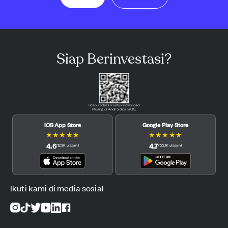
Siap Berinvestasi?
Scan kode QR untuk download
Pluang di Android dan iOS.
iOS App Store
Google Play Store
★
★
★
★
★
★
★
★
★
★
4.6
4.7
(
12.3K
ulasan
)
(
122.1K
ulasan
)
Ikuti kami di media sosial