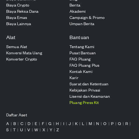
Biaya Crypto
Berita
Biaya Reksa Dana
Akademi
Biaya Emas
Campaign & Promo
Biaya Lainnya
Umpan Berita
Alat
Bantuan
Semua Alat
Tentang Kami
Konversi Mata Uang
Pusat Bantuan
Konverter Crypto
FAQ Pluang
FAQ Pluang Plus
Kontak Kami
Karir
Syarat dan Ketentuan
Kebijakan Privasi
Lisensi dan Keamanan
Pluang Press Kit
Daftar Aset
A
B
C
D
E
F
G
H
I
J
K
L
M
N
O
P
Q
R
|
|
|
|
|
|
|
|
|
|
|
|
|
|
|
|
|
|
S
T
U
V
W
X
Y
Z
|
|
|
|
|
|
|