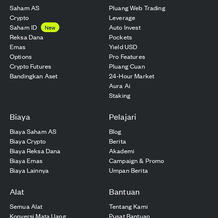
Saham AS
Pluang Web Trading
Crypto
Leverage
Saham ID
Auto Invest
New
Reksa Dana
Pockets
Emas
Yield USD
Options
Pro Features
Crypto Futures
Pluang Cuan
Bandingkan Aset
24-Hour Market
Aura Ai
Staking
Biaya
Pelajari
Biaya Saham AS
Blog
Biaya Crypto
Berita
Biaya Reksa Dana
Akademi
Biaya Emas
Campaign & Promo
Biaya Lainnya
Umpan Berita
Alat
Bantuan
Semua Alat
Tentang Kami
Konversi Mata Uang
Pusat Bantuan