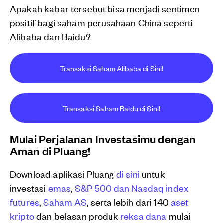
Apakah kabar tersebut bisa menjadi sentimen
positif bagi saham perusahaan China seperti
Alibaba dan Baidu?
Transaksi Saham Alibaba di Sini!
Transaksi Saham Baidu di Sini!
Mulai Perjalanan Investasimu dengan
Aman di Pluang!
Download aplikasi Pluang
di sini
untuk
investasi
emas
,
S&P 500 dan Nasdaq index
futures
,
Saham AS
, serta lebih dari 140
aset
kripto
dan belasan produk
reksa dana
mulai