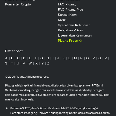
Konverter Crypto
FAQ Pluang
FAQ Pluang Plus
Kontak Kami
Karir
Syarat dan Ketentuan
Kebijakan Privasi
Lisensi dan Keamanan
Pluang Press Kit
Daftar Aset
A
B
C
D
E
F
G
H
I
J
K
L
M
N
O
P
Q
R
|
|
|
|
|
|
|
|
|
|
|
|
|
|
|
|
|
|
S
T
U
V
W
X
Y
Z
|
|
|
|
|
|
|
©
2026
Pluang. All rights reserved.
Pluang adalah aplikasi finansial yang dikelola dan dikembangkan oleh PT Bumi
Santosa Cemerlang, dengan misi membuka akses lebih luas terhadap beragam
kelas aset melalui produk investasi mikro secara mudah, aman, dan terjangkau bagi
masyarakat Indonesia.
Saham AS, ETF, dan Options difasilitasi oleh PT PG Berjangka sebagai
Perantara Pedagang Derivatif Keuangan yang berizin dan diawasi oleh Otoritas