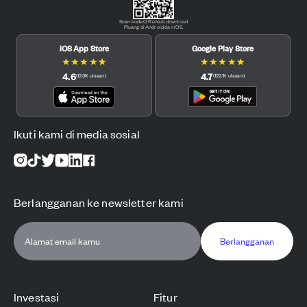
Scan kode QR untuk download
Pluang di Android dan iOS.
iOS App Store
Google Play Store
★
★
★
★
★
★
★
★
★
★
4.6
4.7
(
12.3K
ulasan
)
(
122.1K
ulasan
)
Ikuti kami di media sosial
Berlangganan ke newsletter kami
Berlangganan
Investasi
Fitur