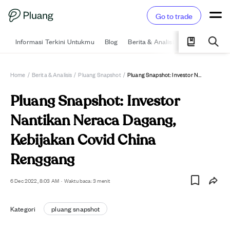
Go to trade
Informasi Terkini Untukmu
Blog
Berita & Analisis
Pelajari
Ka
Home
/
Berita & Analisis
/
Pluang Snapshot
/
Pluang Snapshot: Investor Nantikan Neraca Dagang, Kebijakan Covid China Renggang
Pluang Snapshot: Investor
Nantikan Neraca Dagang,
Kebijakan Covid China
Renggang
6 Dec 2022, 8:03 AM
·
Waktu baca: 3 menit
Kategori
pluang snapshot