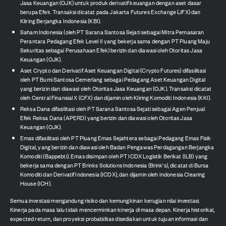
Jasa Keuangan (OJK) untuk produk derivatif keuangan dengan aset dasar
berupa Efek. Transaksi dicatat pada Jakarta Futures Exchange (JFX) dan
Kliring Berjangka Indonesia (KBI).
Saham Indonesia (oleh PT Sarana Santosa Sejati sebagai Mitra Pemasaran
Perantara Pedagang Efek Level II yang bekerja sama dengan PT Pluang Maju
Sekuritas sebagai Perusahaan Efek) berizin dan diawasi oleh Otoritas Jasa
Keuangan (OJK).
Aset Crypto dan Derivatif Aset Keuangan Digital (Crypto Futures) difasilitasi
oleh PT Bumi Santosa Cemerlang sebagai Pedagang Aset Keuangan Digital
yang berizin dan diawasi oleh Otoritas Jasa Keuangan (OJK). Transaksi dicatat
oleh Central Finansial X (CFX) dan dijamin oleh Kliring Komoditi Indonesia (KKI).
Reksa Dana difasilitasi oleh PT Sarana Santosa Sejati sebagai Agen Penjual
Efek Reksa Dana (APERD) yang berizin dan diawasi oleh Otoritas Jasa
Keuangan (OJK).
Emas difasilitasi oleh PT Pluang Emas Sejahtera sebagai Pedagang Emas Fisik
Digital, yang berizin dan diawasi oleh Badan Pengawas Perdagangan Berjangka
Komoditi (Bappebti). Emas disimpan oleh PT ICDX Logistik Berikat (ILB) yang
bekerja sama dengan PT Brinks Solutions Indonesia (Brink's), dicatat di Bursa
Komoditi dan Derivatif Indonesia (ICDX), dan dijamin oleh Indonesia Clearing
House (ICH).
Semua investasi mengandung risiko dan kemungkinan kerugian nilai investasi.
Kinerja pada masa lalu tidak mencerminkan kinerja di masa depan. Kinerja historikal,
expected return, dan proyeksi probabilitas disediakan untuk tujuan informasi dan