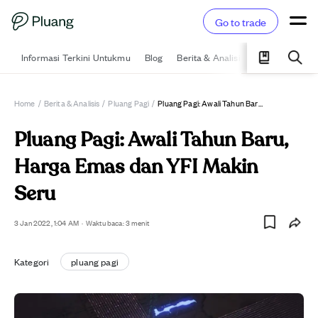
Go to trade
Informasi Terkini Untukmu
Blog
Berita & Analisis
Pelajari
Ka
Home
/
Berita & Analisis
/
Pluang Pagi
/
Pluang Pagi: Awali Tahun Baru, Harga Emas Dan YFI Makin Seru
Pluang Pagi: Awali Tahun Baru,
Harga Emas dan YFI Makin
Seru
3 Jan 2022, 1:04 AM
·
Waktu baca: 3 menit
Kategori
pluang pagi