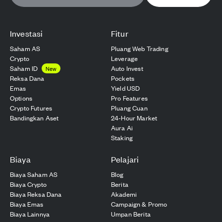
Investasi
Fitur
Saham AS
Pluang Web Trading
Crypto
Leverage
Saham ID
Auto Invest
New
Reksa Dana
Pockets
Emas
Yield USD
Options
Pro Features
Crypto Futures
Pluang Cuan
Bandingkan Aset
24-Hour Market
Aura Ai
Staking
Biaya
Pelajari
Biaya Saham AS
Blog
Biaya Crypto
Berita
Biaya Reksa Dana
Akademi
Biaya Emas
Campaign & Promo
Biaya Lainnya
Umpan Berita