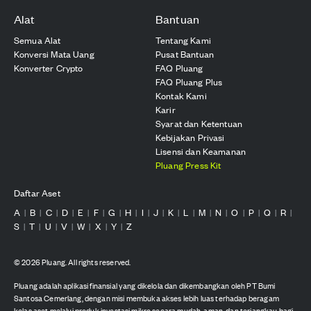
Alat
Bantuan
Semua Alat
Tentang Kami
Konversi Mata Uang
Pusat Bantuan
Konverter Crypto
FAQ Pluang
FAQ Pluang Plus
Kontak Kami
Karir
Syarat dan Ketentuan
Kebijakan Privasi
Lisensi dan Keamanan
Pluang Press Kit
Daftar Aset
A
B
C
D
E
F
G
H
I
J
K
L
M
N
O
P
Q
R
|
|
|
|
|
|
|
|
|
|
|
|
|
|
|
|
|
|
S
T
U
V
W
X
Y
Z
|
|
|
|
|
|
|
©
2026
Pluang. All rights reserved.
Pluang adalah aplikasi finansial yang dikelola dan dikembangkan oleh PT Bumi
Santosa Cemerlang, dengan misi membuka akses lebih luas terhadap beragam
kelas aset melalui produk investasi mikro secara mudah, aman, dan terjangkau bagi