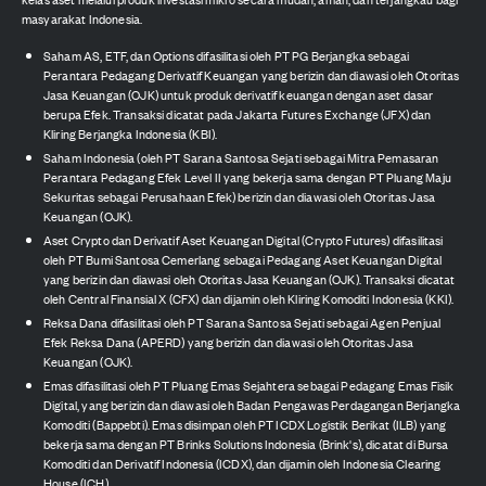
masyarakat Indonesia.
Saham AS, ETF, dan Options difasilitasi oleh PT PG Berjangka sebagai
Perantara Pedagang Derivatif Keuangan yang berizin dan diawasi oleh Otoritas
Jasa Keuangan (OJK) untuk produk derivatif keuangan dengan aset dasar
berupa Efek. Transaksi dicatat pada Jakarta Futures Exchange (JFX) dan
Kliring Berjangka Indonesia (KBI).
Saham Indonesia (oleh PT Sarana Santosa Sejati sebagai Mitra Pemasaran
Perantara Pedagang Efek Level II yang bekerja sama dengan PT Pluang Maju
Sekuritas sebagai Perusahaan Efek) berizin dan diawasi oleh Otoritas Jasa
Keuangan (OJK).
Aset Crypto dan Derivatif Aset Keuangan Digital (Crypto Futures) difasilitasi
oleh PT Bumi Santosa Cemerlang sebagai Pedagang Aset Keuangan Digital
yang berizin dan diawasi oleh Otoritas Jasa Keuangan (OJK). Transaksi dicatat
oleh Central Finansial X (CFX) dan dijamin oleh Kliring Komoditi Indonesia (KKI).
Reksa Dana difasilitasi oleh PT Sarana Santosa Sejati sebagai Agen Penjual
Efek Reksa Dana (APERD) yang berizin dan diawasi oleh Otoritas Jasa
Keuangan (OJK).
Emas difasilitasi oleh PT Pluang Emas Sejahtera sebagai Pedagang Emas Fisik
Digital, yang berizin dan diawasi oleh Badan Pengawas Perdagangan Berjangka
Komoditi (Bappebti). Emas disimpan oleh PT ICDX Logistik Berikat (ILB) yang
bekerja sama dengan PT Brinks Solutions Indonesia (Brink's), dicatat di Bursa
Komoditi dan Derivatif Indonesia (ICDX), dan dijamin oleh Indonesia Clearing
House (ICH).