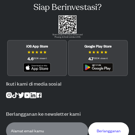
Siap Berinvestasi?
Scan kode QR untuk download
Pluang di Android dan iOS.
iOS App Store
Google Play Store
★
★
★
★
★
★
★
★
★
★
4.6
4.7
(
12.3K
ulasan
)
(
122.1K
ulasan
)
Ikuti kami di media sosial
Berlangganan ke newsletter kami
Berlangganan