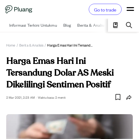
Go to trade
Informasi Terkini Untukmu
Blog
Berita & Analisis
Pelajari
Ka
Home
/
Berita & Analisis
/
Harga Emas Hari Ini Tersandung Dolar AS Meski Dikelilingi Sentimen Positif
Harga Emas Hari Ini
Tersandung Dolar AS Meski
Dikelilingi Sentimen Positif
2 Mar 2021, 2:23 AM
·
Waktu baca: 2 menit