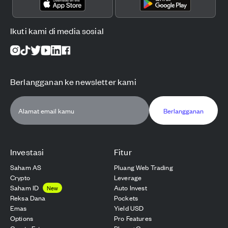
Ikuti kami di media sosial
Berlangganan ke newsletter kami
Berlangganan
Investasi
Fitur
Saham AS
Pluang Web Trading
Crypto
Leverage
Saham ID
Auto Invest
New
Reksa Dana
Pockets
Emas
Yield USD
Options
Pro Features