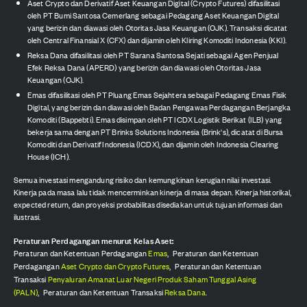
Aset Crypto dan Derivatif Aset Keuangan Digital (Crypto Futures) difasilitasi
oleh PT Bumi Santosa Cemerlang sebagai Pedagang Aset Keuangan Digital
yang berizin dan diawasi oleh Otoritas Jasa Keuangan (OJK). Transaksi dicatat
oleh Central Finansial X (CFX) dan dijamin oleh Kliring Komoditi Indonesia (KKI).
Reksa Dana difasilitasi oleh PT Sarana Santosa Sejati sebagai Agen Penjual
Efek Reksa Dana (APERD) yang berizin dan diawasi oleh Otoritas Jasa
Keuangan (OJK).
Emas difasilitasi oleh PT Pluang Emas Sejahtera sebagai Pedagang Emas Fisik
Digital, yang berizin dan diawasi oleh Badan Pengawas Perdagangan Berjangka
Komoditi (Bappebti). Emas disimpan oleh PT ICDX Logistik Berikat (ILB) yang
bekerja sama dengan PT Brinks Solutions Indonesia (Brink's), dicatat di Bursa
Komoditi dan Derivatif Indonesia (ICDX), dan dijamin oleh Indonesia Clearing
House (ICH).
Semua investasi mengandung risiko dan kemungkinan kerugian nilai investasi.
Kinerja pada masa lalu tidak mencerminkan kinerja di masa depan. Kinerja historikal,
expected return, dan proyeksi probabilitas disediakan untuk tujuan informasi dan
ilustrasi.
Peraturan Perdagangan menurut Kelas Aset:
Peraturan dan Ketentuan Perdagangan
Emas
,
Peraturan dan Ketentuan
Perdagangan
Aset Crypto dan Crypto Futures
,
Peraturan dan Ketentuan
Transaksi
Penyaluran Amanat Luar Negeri Produk Saham Tunggal Asing
(PALN)
,
Peraturan dan Ketentuan Transaksi
Reksa Dana
.