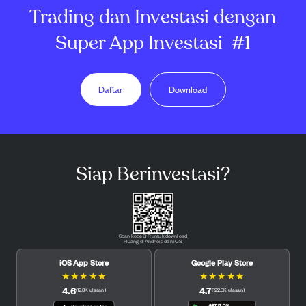
Trading dan Investasi dengan
Super App Investasi
#1
Daftar
Download
Siap Berinvestasi?
Scan kode QR untuk download
Pluang di Android dan iOS.
iOS App Store
Google Play Store
★
★
★
★
★
★
★
★
★
★
4.6
4.7
(
12.3K
ulasan
)
(
122.3K
ulasan
)