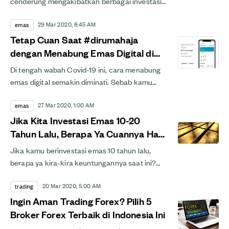
cenderung mengakibatkan berbagai investasi
jadi high risk alih-alih high return, masyarakat
29 Mar 2020, 8:45 AM
beralih pada...
emas
Tetap Cuan Saat #dirumahaja
dengan Menabung Emas Digital di
GoInvestasi
Di tengah wabah Covid-19 ini, cara menabung
emas digital semakin diminati. Sebab kamu
tetap bisa #dirumahaja dan membelinya secara
27 Mar 2020, 1:00 AM
online.
emas
Jika Kita Investasi Emas 10-20
Tahun Lalu, Berapa Ya Cuannya Hari
Ini?
Jika kamu berinvestasi emas 10 tahun lalu,
berapa ya kira-kira keuntungannya saat ini?
Yuk, simak apa saja keuntungan menabung
20 Mar 2020, 5:00 AM
emas di artikel...
trading
Ingin Aman Trading Forex? Pilih 5
Broker Forex Terbaik di Indonesia Ini