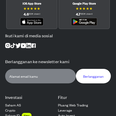
iOS App Store
Google Play Store
★
★
★
★
★
★
★
★
★
★
4.6
4.7
(
12.3K
ulasan
)
(
122.1K
ulasan
)
Ikuti kami di media sosial
Berlangganan ke newsletter kami
Berlangganan
Investasi
Fitur
Saham AS
Pluang Web Trading
Crypto
Leverage
Saham ID
Auto Invest
New