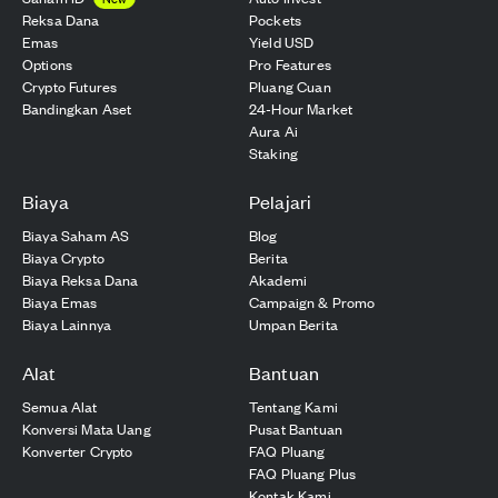
Reksa Dana
Pockets
Emas
Yield USD
Options
Pro Features
Crypto Futures
Pluang Cuan
Bandingkan Aset
24-Hour Market
Aura Ai
Staking
Biaya
Pelajari
Biaya Saham AS
Blog
Biaya Crypto
Berita
Biaya Reksa Dana
Akademi
Biaya Emas
Campaign & Promo
Biaya Lainnya
Umpan Berita
Alat
Bantuan
Semua Alat
Tentang Kami
Konversi Mata Uang
Pusat Bantuan
Konverter Crypto
FAQ Pluang
FAQ Pluang Plus
Kontak Kami