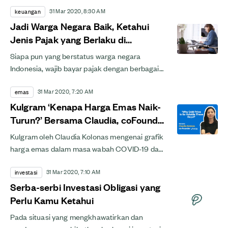
31 Mar 2020, 8:30 AM
ICBI menguat.
keuangan
Jadi Warga Negara Baik, Ketahui
Jenis Pajak yang Berlaku di
Indonesia Ini
Siapa pun yang berstatus warga negara
Indonesia, wajib bayar pajak dengan berbagai
jenis pajak di Indonesia yang diterapkan. Apa
31 Mar 2020, 7:20 AM
saja jenis jenis...
emas
Kulgram ‘Kenapa Harga Emas Naik-
Turun?’ Bersama Claudia, coFounder
Pluang
Kulgram oleh Claudia Kolonas mengenai grafik
harga emas dalam masa wabah COVID-19 dan
penyebab harga emas naik turun. Simak trik
31 Mar 2020, 7:10 AM
investasi di masa...
investasi
Serba-serbi Investasi Obligasi yang
Perlu Kamu Ketahui
Pada situasi yang mengkhawatirkan dan