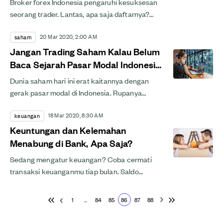
Broker forex Indonesia pengaruhi kesuksesan
seorang trader. Lantas, apa saja daftarnya?
Simak di sini!
20 Mar 2020, 2:00 AM
saham
Jangan Trading Saham Kalau Belum
Baca Sejarah Pasar Modal Indonesia
Ini!
Dunia saham hari ini erat kaitannya dengan
gerak pasar modal di Indonesia. Rupanya
sejarah pasar modal di Indonesia bisa dirunut
18 Mar 2020, 8:30 AM
hingga ke tarikh...
keuangan
Keuntungan dan Kelemahan
Menabung di Bank, Apa Saja?
Sedang mengatur keuangan? Coba cermati
transaksi keuanganmu tiap bulan. Saldo
rekening terpotong lebih banyak untuk biaya
administrasi menabung di...
1
...
84
85
86
87
88