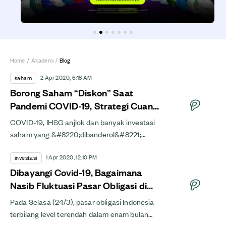
Home
/
Akademi
/
Blog
2 Apr 2020, 6:18 AM
saham
Borong Saham “Diskon” Saat
Pandemi COVID-19, Strategi Cuan
Jangka Panjang
COVID-19, IHSG anjlok dan banyak investasi
saham yang &#8220;dibanderol&#8221;
dengan &#8220;harga diskon&#8221;. Ini
1 Apr 2020, 12:10 PM
saatnya kamu merencanakan...
investasi
Dibayangi Covid-19, Bagaimana
Nasib Fluktuasi Pasar Obligasi di
Indonesia?
Pada Selasa (24/3), pasar obligasi Indonesia
terbilang level terendah dalam enam bulan
terakhir. Dalam 3 hari terakhir, pasar obligasi