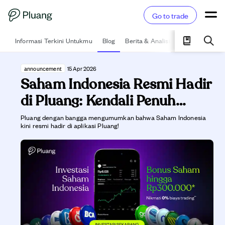
Go to trade
Informasi Terkini Untukmu
Blog
Berita & Analisis
Pelajari
Ka
announcement
15 Apr 2026
Saham Indonesia Resmi Hadir
di Pluang: Kendali Penuh
Investasi Kamu dalam Satu
Pluang dengan bangga mengumumkan bahwa Saham Indonesia
kini resmi hadir di aplikasi Pluang!
Genggaman