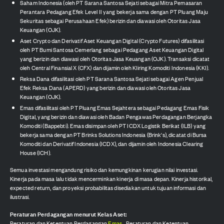
Saham Indonesia (oleh PT Sarana Santosa Sejati sebagai Mitra Pemasaran
Perantara Pedagang Efek Level II yang bekerja sama dengan PT Pluang Maju
Sekuritas sebagai Perusahaan Efek) berizin dan diawasi oleh Otoritas Jasa
Keuangan (OJK).
Aset Crypto dan Derivatif Aset Keuangan Digital (Crypto Futures) difasilitasi
oleh PT Bumi Santosa Cemerlang sebagai Pedagang Aset Keuangan Digital
yang berizin dan diawasi oleh Otoritas Jasa Keuangan (OJK). Transaksi dicatat
oleh Central Finansial X (CFX) dan dijamin oleh Kliring Komoditi Indonesia (KKI).
Reksa Dana difasilitasi oleh PT Sarana Santosa Sejati sebagai Agen Penjual
Efek Reksa Dana (APERD) yang berizin dan diawasi oleh Otoritas Jasa
Keuangan (OJK).
Emas difasilitasi oleh PT Pluang Emas Sejahtera sebagai Pedagang Emas Fisik
Digital, yang berizin dan diawasi oleh Badan Pengawas Perdagangan Berjangka
Komoditi (Bappebti). Emas disimpan oleh PT ICDX Logistik Berikat (ILB) yang
bekerja sama dengan PT Brinks Solutions Indonesia (Brink's), dicatat di Bursa
Komoditi dan Derivatif Indonesia (ICDX), dan dijamin oleh Indonesia Clearing
House (ICH).
Semua investasi mengandung risiko dan kemungkinan kerugian nilai investasi.
Kinerja pada masa lalu tidak mencerminkan kinerja di masa depan. Kinerja historikal,
expected return, dan proyeksi probabilitas disediakan untuk tujuan informasi dan
ilustrasi.
Peraturan Perdagangan menurut Kelas Aset:
Peraturan dan Ketentuan Perdagangan
Emas
,
Peraturan dan Ketentuan