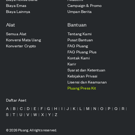
Biaya Emas
Campaign & Promo
Biaya Lainnya
Umpan Berita
Alat
Bantuan
Semua Alat
Tentang Kami
Konversi Mata Uang
Pusat Bantuan
Konverter Crypto
FAQ Pluang
FAQ Pluang Plus
Kontak Kami
Karir
Syarat dan Ketentuan
Kebijakan Privasi
Lisensi dan Keamanan
Pluang Press Kit
Daftar Aset
A
B
C
D
E
F
G
H
I
J
K
L
M
N
O
P
Q
R
|
|
|
|
|
|
|
|
|
|
|
|
|
|
|
|
|
|
S
T
U
V
W
X
Y
Z
|
|
|
|
|
|
|
©
2026
Pluang. All rights reserved.