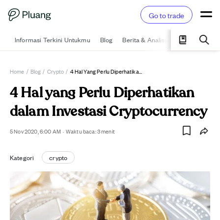
Go to trade
Informasi Terkini Untukmu
Blog
Berita & Analisis
Pelajari
Ka
Home
/
Blog
/
Crypto
/
4 Hal Yang Perlu Diperhatikan Dalam Investasi Cryptocurrency
4 Hal yang Perlu Diperhatikan
dalam Investasi Cryptocurrency
5 Nov 2020, 6:00 AM
·
Waktu baca:
3
menit
Kategori
crypto