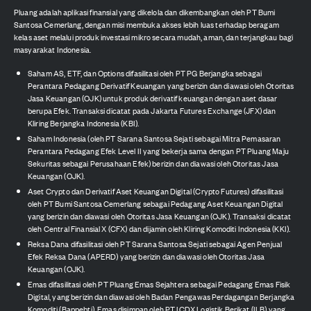
Pluang adalah aplikasi finansial yang dikelola dan dikembangkan oleh PT Bumi
Santosa Cemerlang, dengan misi membuka akses lebih luas terhadap beragam
kelas aset melalui produk investasi mikro secara mudah, aman, dan terjangkau bagi
masyarakat Indonesia.
Saham AS, ETF, dan Options difasilitasi oleh PT PG Berjangka sebagai
Perantara Pedagang Derivatif Keuangan yang berizin dan diawasi oleh Otoritas
Jasa Keuangan (OJK) untuk produk derivatif keuangan dengan aset dasar
berupa Efek. Transaksi dicatat pada Jakarta Futures Exchange (JFX) dan
Kliring Berjangka Indonesia (KBI).
Saham Indonesia (oleh PT Sarana Santosa Sejati sebagai Mitra Pemasaran
Perantara Pedagang Efek Level II yang bekerja sama dengan PT Pluang Maju
Sekuritas sebagai Perusahaan Efek) berizin dan diawasi oleh Otoritas Jasa
Keuangan (OJK).
Aset Crypto dan Derivatif Aset Keuangan Digital (Crypto Futures) difasilitasi
oleh PT Bumi Santosa Cemerlang sebagai Pedagang Aset Keuangan Digital
yang berizin dan diawasi oleh Otoritas Jasa Keuangan (OJK). Transaksi dicatat
oleh Central Finansial X (CFX) dan dijamin oleh Kliring Komoditi Indonesia (KKI).
Reksa Dana difasilitasi oleh PT Sarana Santosa Sejati sebagai Agen Penjual
Efek Reksa Dana (APERD) yang berizin dan diawasi oleh Otoritas Jasa
Keuangan (OJK).
Emas difasilitasi oleh PT Pluang Emas Sejahtera sebagai Pedagang Emas Fisik
Digital, yang berizin dan diawasi oleh Badan Pengawas Perdagangan Berjangka
Komoditi (Bappebti). Emas disimpan oleh PT ICDX Logistik Berikat (ILB) yang