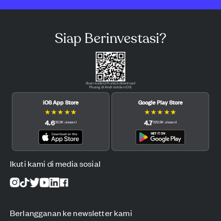
Siap Berinvestasi?
Scan kode QR untuk download
Pluang di Android dan iOS.
iOS App Store
Google Play Store
★
★
★
★
★
★
★
★
★
★
4.6
4.7
(
12.3K
ulasan
)
(
122.3K
ulasan
)
Ikuti kami di media sosial
Berlangganan ke newsletter kami