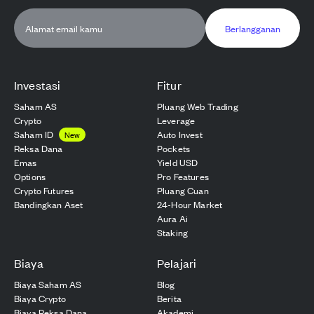
Berlangganan
Investasi
Fitur
Saham AS
Pluang Web Trading
Crypto
Leverage
Saham ID
Auto Invest
New
Reksa Dana
Pockets
Emas
Yield USD
Options
Pro Features
Crypto Futures
Pluang Cuan
Bandingkan Aset
24-Hour Market
Aura Ai
Staking
Biaya
Pelajari
Biaya Saham AS
Blog
Biaya Crypto
Berita
Biaya Reksa Dana
Akademi