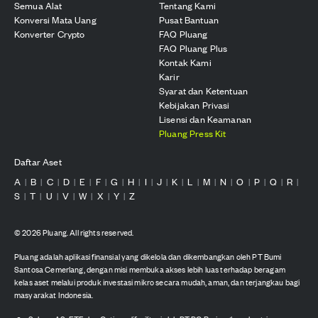
Semua Alat
Tentang Kami
Konversi Mata Uang
Pusat Bantuan
Konverter Crypto
FAQ Pluang
FAQ Pluang Plus
Kontak Kami
Karir
Syarat dan Ketentuan
Kebijakan Privasi
Lisensi dan Keamanan
Pluang Press Kit
Daftar Aset
A
B
C
D
E
F
G
H
I
J
K
L
M
N
O
P
Q
R
|
|
|
|
|
|
|
|
|
|
|
|
|
|
|
|
|
|
S
T
U
V
W
X
Y
Z
|
|
|
|
|
|
|
©
2026
Pluang. All rights reserved.
Pluang adalah aplikasi finansial yang dikelola dan dikembangkan oleh PT Bumi
Santosa Cemerlang, dengan misi membuka akses lebih luas terhadap beragam
kelas aset melalui produk investasi mikro secara mudah, aman, dan terjangkau bagi
masyarakat Indonesia.