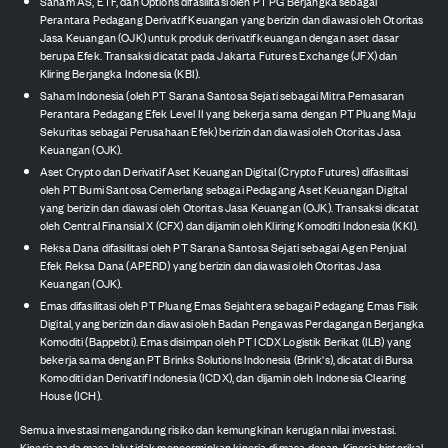
Saham AS, ETF, dan Options difasilitasi oleh PT PG Berjangka sebagai
Perantara Pedagang Derivatif Keuangan yang berizin dan diawasi oleh Otoritas
Jasa Keuangan (OJK) untuk produk derivatif keuangan dengan aset dasar
berupa Efek. Transaksi dicatat pada Jakarta Futures Exchange (JFX) dan
Kliring Berjangka Indonesia (KBI).
Saham Indonesia (oleh PT Sarana Santosa Sejati sebagai Mitra Pemasaran
Perantara Pedagang Efek Level II yang bekerja sama dengan PT Pluang Maju
Sekuritas sebagai Perusahaan Efek) berizin dan diawasi oleh Otoritas Jasa
Keuangan (OJK).
Aset Crypto dan Derivatif Aset Keuangan Digital (Crypto Futures) difasilitasi
oleh PT Bumi Santosa Cemerlang sebagai Pedagang Aset Keuangan Digital
yang berizin dan diawasi oleh Otoritas Jasa Keuangan (OJK). Transaksi dicatat
oleh Central Finansial X (CFX) dan dijamin oleh Kliring Komoditi Indonesia (KKI).
Reksa Dana difasilitasi oleh PT Sarana Santosa Sejati sebagai Agen Penjual
Efek Reksa Dana (APERD) yang berizin dan diawasi oleh Otoritas Jasa
Keuangan (OJK).
Emas difasilitasi oleh PT Pluang Emas Sejahtera sebagai Pedagang Emas Fisik
Digital, yang berizin dan diawasi oleh Badan Pengawas Perdagangan Berjangka
Komoditi (Bappebti). Emas disimpan oleh PT ICDX Logistik Berikat (ILB) yang
bekerja sama dengan PT Brinks Solutions Indonesia (Brink's), dicatat di Bursa
Komoditi dan Derivatif Indonesia (ICDX), dan dijamin oleh Indonesia Clearing
House (ICH).
Semua investasi mengandung risiko dan kemungkinan kerugian nilai investasi.
Kinerja pada masa lalu tidak mencerminkan kinerja di masa depan. Kinerja historikal,