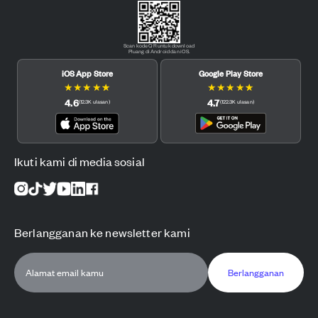
Scan kode QR untuk download
Pluang di Android dan iOS.
iOS App Store
Google Play Store
★
★
★
★
★
★
★
★
★
★
4.6
4.7
(
12.3K
ulasan
)
(
122.3K
ulasan
)
Ikuti kami di media sosial
Berlangganan ke newsletter kami
Berlangganan