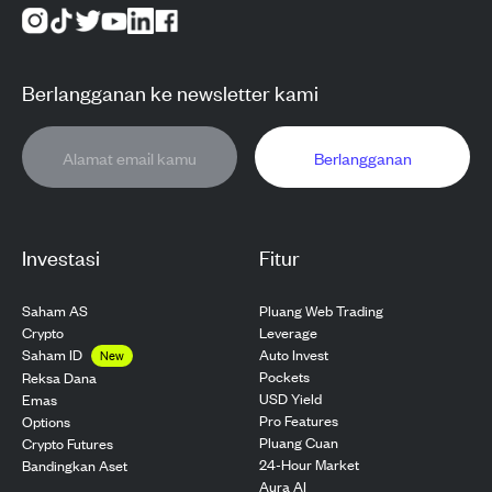
Berlangganan ke newsletter kami
Berlangganan
Investasi
Fitur
Saham AS
Pluang Web Trading
Crypto
Leverage
Saham ID
Auto Invest
New
Pockets
Reksa Dana
USD Yield
Emas
Pro Features
Options
Pluang Cuan
Crypto Futures
24-Hour Market
Bandingkan Aset
Aura AI