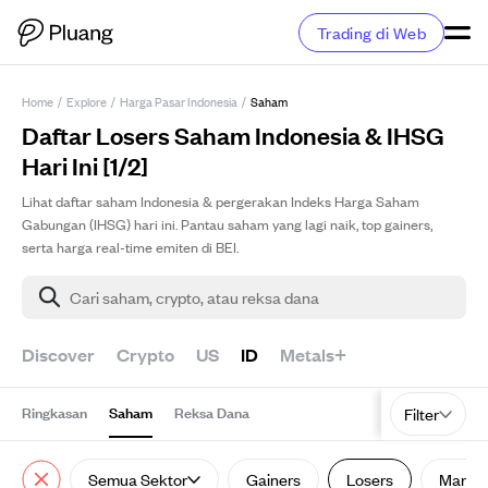
Trading di Web
Home
/
Explore
/
Harga Pasar Indonesia
/
Saham
Daftar Losers Saham Indonesia & IHSG
Hari Ini [1/2]
Lihat daftar saham Indonesia & pergerakan Indeks Harga Saham
Gabungan (IHSG) hari ini. Pantau saham yang lagi naik, top gainers,
serta harga real-time emiten di BEI.
Cari saham, crypto, atau reksa dana
Discover
Crypto
US
ID
Metals+
Ringkasan
Saham
Reksa Dana
Filter
Semua Sektor
Gainers
Losers
Marke