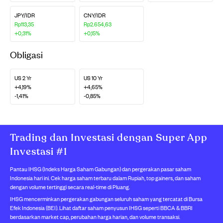
JPY/IDR
CNY/IDR
Rp113,35
Rp2.654,63
+0,31%
+0,15%
Obligasi
US 2 Yr
US 10 Yr
+4,19%
+4,65%
-1,41%
-0,85%
Trading dan Investasi dengan Super App
Investasi #1
Pantau IHSG (Indeks Harga Saham Gabungan) dan pergerakan pasar saham
Indonesia hari ini. Cek harga saham terbaru dalam Rupiah, top gainers, dan saham
dengan volume tertinggi secara real-time di Pluang.
IHSG mencerminkan pergerakan gabungan seluruh saham yang tercatat di Bursa
Efek Indonesia (BEI). Lihat daftar saham penyusun IHSG seperti BBCA & BBRI
berdasarkan market cap, perubahan harga harian, dan volume transaksi.