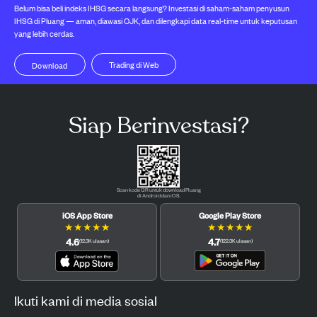
Belum bisa beli indeks IHSG secara langsung? Investasi di saham-saham penyusun
IHSG di Pluang — aman, diawasi OJK, dan dilengkapi data real-time untuk keputusan
yang lebih cerdas.
Trading di Web
Download
Siap Berinvestasi?
Scan kode QR untuk download Pluang
di Android dan iOS.
iOS App Store
Google Play Store
★
★
★
★
★
★
★
★
★
★
4.6
4.7
(
12.3K
ulasan
)
(
122.3K
ulasan
)
Ikuti kami di media sosial