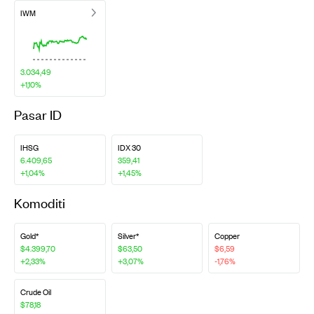
IWM
3.034,49
+1,10%
Pasar ID
IHSG
IDX 30
6.409,65
359,41
+1,04%
+1,45%
Komoditi
Gold*
Silver*
Copper
$4.399,70
$63,50
$6,59
+2,33%
+3,07%
-1,76%
Crude Oil
$78,18