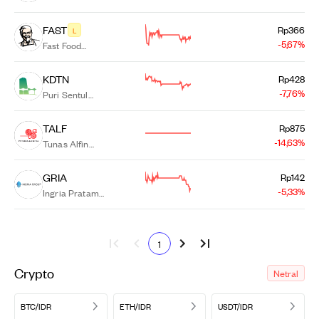
Propertindo
Tbk.
FAST
Rp366
L
-5,67%
Fast Food
Indonesia Tbk.
KDTN
Rp428
-7,76%
Puri Sentul
Permai Tbk
TALF
Rp875
-14,63%
Tunas Alfin
Tbk.
GRIA
Rp142
-5,33%
Ingria Pratama
Capitalindo
Tbk.
1
Crypto
Netral
BTC/IDR
ETH/IDR
USDT/IDR