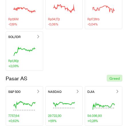
Rp1,16M
Rp34,17jt
Rp17,81rb
-0,19%
-0,06%
-0,04%
SOL/IDR
Rp1,36jt
+2,03%
Pasar AS
Greed
S&P 500
NASDAQ
DJIA
7.757,64
29.722,30
54.036,93
+0,62%
+1,19%
+0,28%