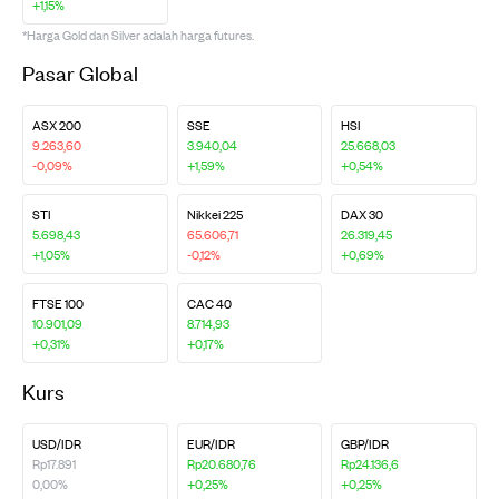
+1,15%
*Harga Gold dan Silver adalah harga futures.
Pasar Global
ASX 200
SSE
HSI
9.263,60
3.940,04
25.668,03
-0,09%
+1,59%
+0,54%
STI
Nikkei 225
DAX 30
5.698,43
65.606,71
26.319,45
+1,05%
-0,12%
+0,69%
FTSE 100
CAC 40
10.901,09
8.714,93
+0,31%
+0,17%
Kurs
USD/IDR
EUR/IDR
GBP/IDR
Rp17.891
Rp20.680,76
Rp24.136,6
0,00%
+0,25%
+0,25%