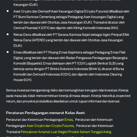
Keuangan (OJK).
Aset Crypto dan Derivatif Aset Keuangan Digital (Crypto Futures) difasilitasi oleh
PT Bumi Santosa Cemerlang sebagai Pedagang Aset Keuangan Digital yang
berizin dan diawasi oleh Otoritas Jasa Keuangan (OJK). Transaksi dicatat oleh
Central Finansial X (CFX) dan dijamin oleh Kliring Komoditi Indonesia (KKI).
Reksa Dana difasilitasi oleh PT Sarana Santosa Sejati sebagai Agen Penjual Efek
Reksa Dana (APERD) yang berizin dan diawasi oleh Otoritas Jasa Keuangan
(OJK).
Emas difasilitasi oleh PT Pluang Emas Sejahtera sebagai Pedagang Emas Fisik
Digital, yang berizin dan diawasi oleh Badan Pengawas Perdagangan Berjangka
Komoditi (Bappebti). Emas disimpan oleh PT ICDX Logistik Berikat (ILB) yang
bekerja sama dengan PT Brinks Solutions Indonesia (Brink's), dicatat di Bursa
Komoditi dan Derivatif Indonesia (ICDX), dan dijamin oleh Indonesia Clearing
House (ICH).
Semua investasi mengandung risiko dan kemungkinan kerugian nilai investasi. Kinerja
pada masa lalu tidak mencerminkan kinerja di masa depan. Kinerja historikal, expected
return, dan proyeksi probabilitas disediakan untuk tujuan informasi dan ilustrasi.
Peraturan Perdagangan menurut Kelas Aset:
Peraturan dan Ketentuan Perdagangan
Emas
,
Peraturan dan Ketentuan
Perdagangan
Aset Crypto dan Crypto Futures
,
Peraturan dan Ketentuan
Transaksi
Penyaluran Amanat Luar Negeri Produk Saham Tunggal Asing