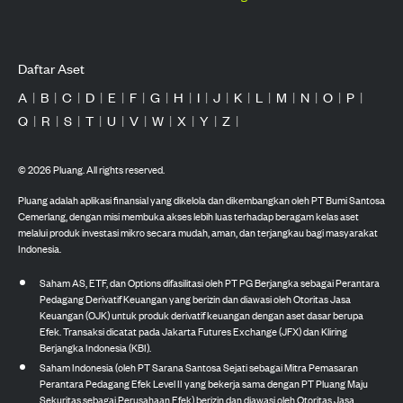
Daftar Aset
A
|
B
|
C
|
D
|
E
|
F
|
G
|
H
|
I
|
J
|
K
|
L
|
M
|
N
|
O
|
P
|
Q
|
R
|
S
|
T
|
U
|
V
|
W
|
X
|
Y
|
Z
|
©
2026
Pluang. All rights reserved.
Pluang adalah aplikasi finansial yang dikelola dan dikembangkan oleh PT Bumi Santosa
Cemerlang, dengan misi membuka akses lebih luas terhadap beragam kelas aset
melalui produk investasi mikro secara mudah, aman, dan terjangkau bagi masyarakat
Indonesia.
Saham AS, ETF, dan Options difasilitasi oleh PT PG Berjangka sebagai Perantara
Pedagang Derivatif Keuangan yang berizin dan diawasi oleh Otoritas Jasa
Keuangan (OJK) untuk produk derivatif keuangan dengan aset dasar berupa
Efek. Transaksi dicatat pada Jakarta Futures Exchange (JFX) dan Kliring
Berjangka Indonesia (KBI).
Saham Indonesia (oleh PT Sarana Santosa Sejati sebagai Mitra Pemasaran
Perantara Pedagang Efek Level II yang bekerja sama dengan PT Pluang Maju
Sekuritas sebagai Perusahaan Efek) berizin dan diawasi oleh Otoritas Jasa