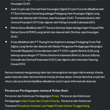
Keuangan (OJK).
Aset Crypto dan Derivatif Aset Keuangan Digital (Crypto Futures) difasilitasi oleh
PT Bumi Santosa Cemerlang sebagai Pedagang Aset Keuangan Digital yang
berizin dan diawasi oleh Otoritas Jasa Keuangan (OJK). Transaksi dicatat oleh
Central Finansial X (CFX) dan dijamin oleh Kliring Komoditi Indonesia (KKI).
Reksa Dana difasilitasi oleh PT Sarana Santosa Sejati sebagai Agen Penjual Efek
Reksa Dana (APERD) yang berizin dan diawasi oleh Otoritas Jasa Keuangan
(OJK).
Emas difasilitasi oleh PT Pluang Emas Sejahtera sebagai Pedagang Emas Fisik
Digital, yang berizin dan diawasi oleh Badan Pengawas Perdagangan Berjangka
Komoditi (Bappebti). Emas disimpan oleh PT ICDX Logistik Berikat (ILB) yang
bekerja sama dengan PT Brinks Solutions Indonesia (Brink's), dicatat di Bursa
Komoditi dan Derivatif Indonesia (ICDX), dan dijamin oleh Indonesia Clearing
House (ICH).
Semua investasi mengandung risiko dan kemungkinan kerugian nilai investasi. Kinerja
pada masa lalu tidak mencerminkan kinerja di masa depan. Kinerja historikal, expected
return, dan proyeksi probabilitas disediakan untuk tujuan informasi dan ilustrasi.
Peraturan Perdagangan menurut Kelas Aset:
Peraturan dan Ketentuan Perdagangan
Emas
,
Peraturan dan Ketentuan
Perdagangan
Aset Crypto dan Crypto Futures
,
Peraturan dan Ketentuan
Transaksi
Penyaluran Amanat Luar Negeri Produk Saham Tunggal Asing