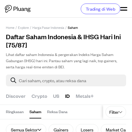
Trading di Web
Home
/
Explore
/
Harga Pasar Indonesia
/
Saham
Daftar Saham Indonesia & IHSG Hari Ini
[75/87]
Lihat daftar saham Indonesia & pergerakan Indeks Harga Saham
Gabungan (IHSG) hari ini. Pantau saham yang lagi naik, top gainers,
serta harga real-time emiten di BEI.
Cari saham, crypto, atau reksa dana
Discover
Crypto
US
ID
Metals+
Ringkasan
Saham
Reksa Dana
Filter
Semua Sektor
Gainers
Losers
Market Cap