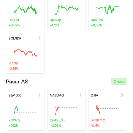
Rp1,15M
Rp34,11jt
Rp17,9rb
+0,02%
+1,72%
+0,03%
SOL/IDR
Rp1,31jt
-0,85%
Pasar AS
Greed
S&P 500
NASDAQ
DJIA
7.733,02
29.495,35
54.267,52
+0,12%
+0,03%
-0,15%