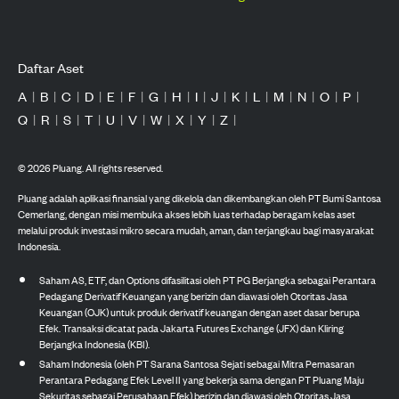
Daftar Aset
A
|
B
|
C
|
D
|
E
|
F
|
G
|
H
|
I
|
J
|
K
|
L
|
M
|
N
|
O
|
P
|
Q
|
R
|
S
|
T
|
U
|
V
|
W
|
X
|
Y
|
Z
|
©
2026
Pluang. All rights reserved.
Pluang adalah aplikasi finansial yang dikelola dan dikembangkan oleh PT Bumi Santosa
Cemerlang, dengan misi membuka akses lebih luas terhadap beragam kelas aset
melalui produk investasi mikro secara mudah, aman, dan terjangkau bagi masyarakat
Indonesia.
Saham AS, ETF, dan Options difasilitasi oleh PT PG Berjangka sebagai Perantara
Pedagang Derivatif Keuangan yang berizin dan diawasi oleh Otoritas Jasa
Keuangan (OJK) untuk produk derivatif keuangan dengan aset dasar berupa
Efek. Transaksi dicatat pada Jakarta Futures Exchange (JFX) dan Kliring
Berjangka Indonesia (KBI).
Saham Indonesia (oleh PT Sarana Santosa Sejati sebagai Mitra Pemasaran
Perantara Pedagang Efek Level II yang bekerja sama dengan PT Pluang Maju
Sekuritas sebagai Perusahaan Efek) berizin dan diawasi oleh Otoritas Jasa