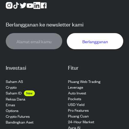
Berlangganan ke newsletter kami
Berlangganan
Investasi
Fitur
Saham AS
Pluang Web Trading
Crypto
Leverage
Saham ID
Auto Invest
New
Pockets
Reksa Dana
USD Yield
Emas
Pro Features
Options
Pluang Cuan
Crypto Futures
24-Hour Market
Bandingkan Aset
Aura AI