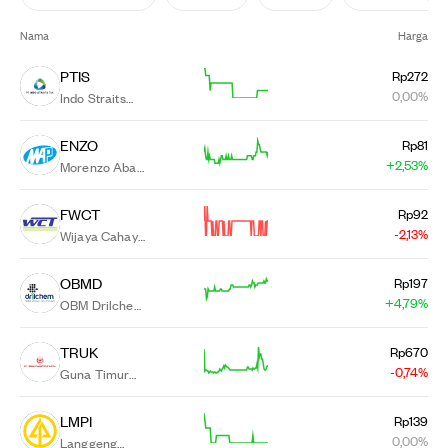
Nama
Harga
PTIS
Rp272
0,00%
Indo Straits
Tbk.
ENZO
Rp81
+2,53%
Morenzo Abadi
Perkasa Tbk.
FWCT
Rp92
-2,13%
Wijaya Cahaya
Timber Tbk.
OBMD
Rp197
+4,79%
OBM Drilchem
Tbk.
TRUK
Rp670
-0,74%
Guna Timur
Raya Tbk.
LMPI
Rp139
0,00%
Langgeng