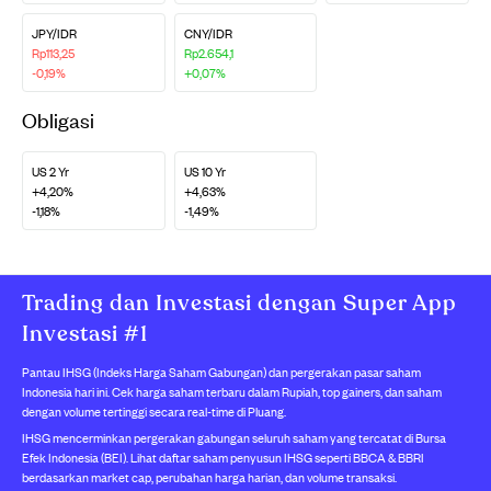
JPY/IDR
CNY/IDR
Rp113,25
Rp2.654,1
-0,19%
+0,07%
Obligasi
US 2 Yr
US 10 Yr
+4,20%
+4,63%
-1,18%
-1,49%
Trading dan Investasi dengan Super App
Investasi #1
Pantau IHSG (Indeks Harga Saham Gabungan) dan pergerakan pasar saham
Indonesia hari ini. Cek harga saham terbaru dalam Rupiah, top gainers, dan saham
dengan volume tertinggi secara real-time di Pluang.
IHSG mencerminkan pergerakan gabungan seluruh saham yang tercatat di Bursa
Efek Indonesia (BEI). Lihat daftar saham penyusun IHSG seperti BBCA & BBRI
berdasarkan market cap, perubahan harga harian, dan volume transaksi.