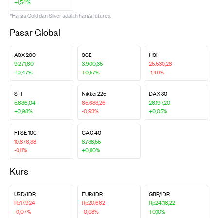
+1,54%
*Harga Gold dan Silver adalah harga futures.
Pasar Global
ASX 200
SSE
HSI
9.271,60
3.900,35
25.530,28
+0,47%
+0,57%
-1,49%
STI
Nikkei 225
DAX 30
5.636,04
65.683,26
26.197,20
+0,98%
-0,93%
+0,05%
FTSE 100
CAC 40
10.876,38
8.738,55
-0,11%
+0,80%
Kurs
USD/IDR
EUR/IDR
GBP/IDR
Rp17.924
Rp20.662
Rp24.116,22
-0,07%
-0,08%
+0,10%