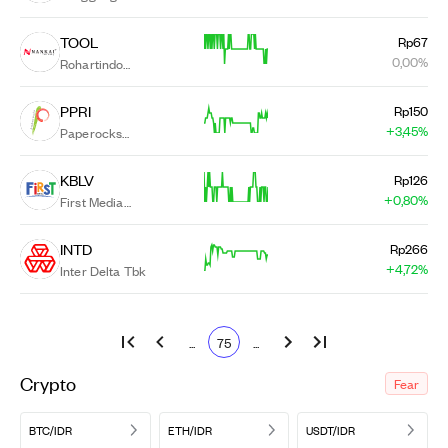
Makmur
Industri Tbk.
TOOL
Rp67
0,00%
Rohartindo
Nusantara
Luas Tbk.
PPRI
Rp150
+3,45%
Paperocks
Indonesia Tbk.
KBLV
Rp126
+0,80%
First Media
Tbk.
INTD
Rp266
+4,72%
Inter Delta Tbk
...
75
...
Crypto
Fear
BTC/IDR
ETH/IDR
USDT/IDR