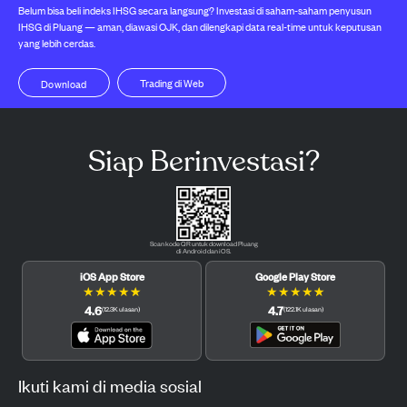
Belum bisa beli indeks IHSG secara langsung? Investasi di saham-saham penyusun
IHSG di Pluang — aman, diawasi OJK, dan dilengkapi data real-time untuk keputusan
yang lebih cerdas.
Trading di Web
Download
Siap Berinvestasi?
Scan kode QR untuk download Pluang
di Android dan iOS.
iOS App Store
Google Play Store
★
★
★
★
★
★
★
★
★
★
4.6
4.7
(
12.3K
ulasan
)
(
122.1K
ulasan
)
Ikuti kami di media sosial