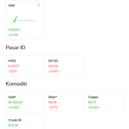
IWM
3.031,63
+0,41%
Pasar ID
IHSG
IDX 30
6.343,71
354,26
-0,12%
-0,46%
Komoditi
Gold*
Silver*
Copper
$4.325,20
$61,81
$6,73
+0,46%
-0,77%
+0,04%
Crude Oil
$76,38