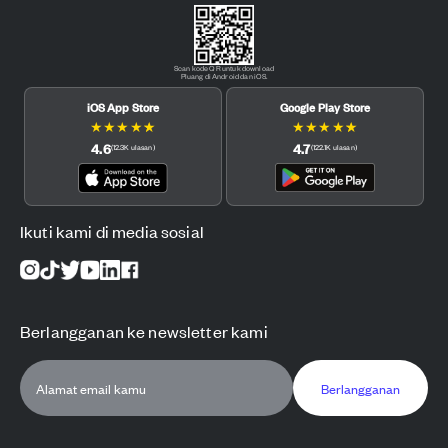
Scan kode QR untuk download
Pluang di Android dan iOS.
iOS App Store
Google Play Store
★
★
★
★
★
★
★
★
★
★
4.6
4.7
(
12.3K
ulasan
)
(
122.1K
ulasan
)
Ikuti kami di media sosial
Berlangganan ke newsletter kami
Berlangganan