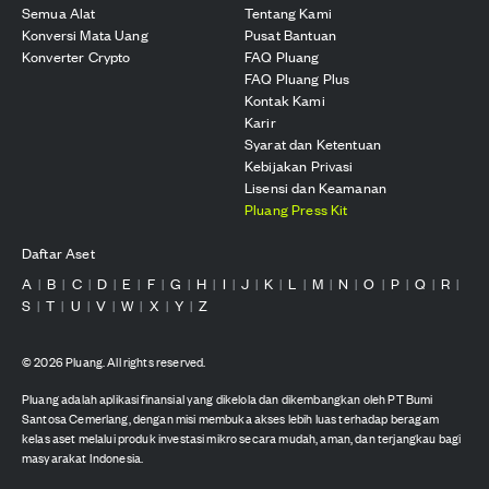
Semua Alat
Tentang Kami
Konversi Mata Uang
Pusat Bantuan
Konverter Crypto
FAQ Pluang
FAQ Pluang Plus
Kontak Kami
Karir
Syarat dan Ketentuan
Kebijakan Privasi
Lisensi dan Keamanan
Pluang Press Kit
Daftar Aset
A
B
C
D
E
F
G
H
I
J
K
L
M
N
O
P
Q
R
|
|
|
|
|
|
|
|
|
|
|
|
|
|
|
|
|
|
S
T
U
V
W
X
Y
Z
|
|
|
|
|
|
|
©
2026
Pluang. All rights reserved.
Pluang adalah aplikasi finansial yang dikelola dan dikembangkan oleh PT Bumi
Santosa Cemerlang, dengan misi membuka akses lebih luas terhadap beragam
kelas aset melalui produk investasi mikro secara mudah, aman, dan terjangkau bagi
masyarakat Indonesia.