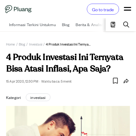
Go to trade
Informasi Terkini Untukmu
Blog
Berita & Analisis
Pelajari
Ka
Home
/
Blog
/
Investasi
/
4 Produk Investasi Ini Ternyata Bisa Atasi Inflasi, Apa Saja?
4 Produk Investasi Ini Ternyata
Bisa Atasi Inflasi, Apa Saja?
15 Apr 2020, 12:30 PM
·
Waktu baca:
5
menit
Kategori
investasi