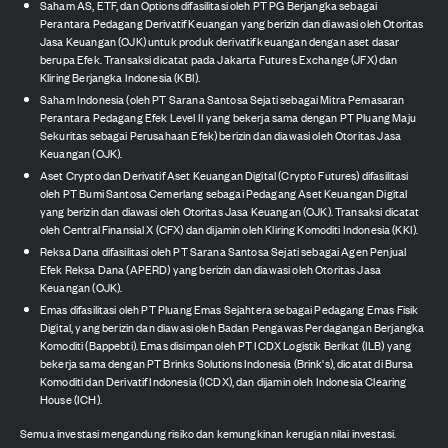
Saham AS, ETF, dan Options difasilitasi oleh PT PG Berjangka sebagai
Perantara Pedagang Derivatif Keuangan yang berizin dan diawasi oleh Otoritas
Jasa Keuangan (OJK) untuk produk derivatif keuangan dengan aset dasar
berupa Efek. Transaksi dicatat pada Jakarta Futures Exchange (JFX) dan
Kliring Berjangka Indonesia (KBI).
Saham Indonesia (oleh PT Sarana Santosa Sejati sebagai Mitra Pemasaran
Perantara Pedagang Efek Level II yang bekerja sama dengan PT Pluang Maju
Sekuritas sebagai Perusahaan Efek) berizin dan diawasi oleh Otoritas Jasa
Keuangan (OJK).
Aset Crypto dan Derivatif Aset Keuangan Digital (Crypto Futures) difasilitasi
oleh PT Bumi Santosa Cemerlang sebagai Pedagang Aset Keuangan Digital
yang berizin dan diawasi oleh Otoritas Jasa Keuangan (OJK). Transaksi dicatat
oleh Central Finansial X (CFX) dan dijamin oleh Kliring Komoditi Indonesia (KKI).
Reksa Dana difasilitasi oleh PT Sarana Santosa Sejati sebagai Agen Penjual
Efek Reksa Dana (APERD) yang berizin dan diawasi oleh Otoritas Jasa
Keuangan (OJK).
Emas difasilitasi oleh PT Pluang Emas Sejahtera sebagai Pedagang Emas Fisik
Digital, yang berizin dan diawasi oleh Badan Pengawas Perdagangan Berjangka
Komoditi (Bappebti). Emas disimpan oleh PT ICDX Logistik Berikat (ILB) yang
bekerja sama dengan PT Brinks Solutions Indonesia (Brink's), dicatat di Bursa
Komoditi dan Derivatif Indonesia (ICDX), dan dijamin oleh Indonesia Clearing
House (ICH).
Semua investasi mengandung risiko dan kemungkinan kerugian nilai investasi.